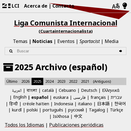
LCI
Acerca de
Contacto
Liga Comunista Internacional
(Cuartainternacionalista)
Temas
Noticias
Eventos
Spartacist
Media
2025 Archivo (español)
Último
2026
2025
2024
2023
2022
2021
(Antiguos)
العربية
català
Cebuano
Deutsch
Ελληνικά
বাংলা
English
español
euskara
فارسی
français
עברית
日本語
한국어
हिन्दी
créole haïtien
Indonesia
italiano
kurdî
polski
português
русский
Tagalog
Türkçe
中文
IsiXhosa
Todos los Idiomas
|
Publicaciones periódicas