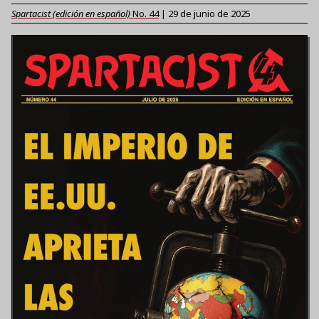
Spartacist (edición en español)
No.
44
|
29 de junio de 2025