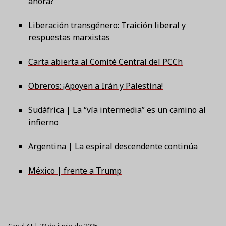
ahora?
Liberación transgénero: Traición liberal y
respuestas marxistas
Carta abierta al Comité Central del PCCh
Obreros: ¡Apoyen a Irán y Palestina!
Sudáfrica | La “vía intermedia” es un camino al
infierno
Argentina | La espiral descendente continúa
México | frente a Trump
Canal AI
|
23 de junio de 2025