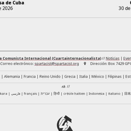
sa de Cuba
e 2026
30 de
a Comunista Internacional (Cuartainternacionalista)
//
Noticias
|
Eve
Correo electrónico:
spartacist@spartacist.org
Dirección:
Box 7429 GPO
á
Alemania
Francia
Reino Unido
Grecia
Italia
México
Filipinas
Es
//
日本
skara
فارسی
français
עברית
हिन्दी
créole haïtien
Indonesia
italiano