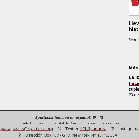
Llev
hist
Sparta
Más 
La i
hace
supl
23 de
Spartacist (edición en español)
Revista teórica y documental del Comité Ejecutivo Internacional.
partaquistas@spartacist.org
Twitter:
LCI_Spartacist
Instagram:
Dirección:
Box 1377 GPO, New York, NY 10116, USA