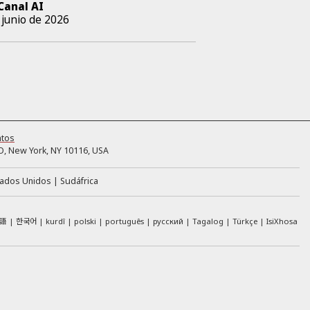
Canal AI
 junio de 2026
ntos
, New York, NY 10116, USA
tados Unidos
Sudáfrica
語
한국어
kurdî
polski
português
русский
Tagalog
Türkçe
IsiXhosa