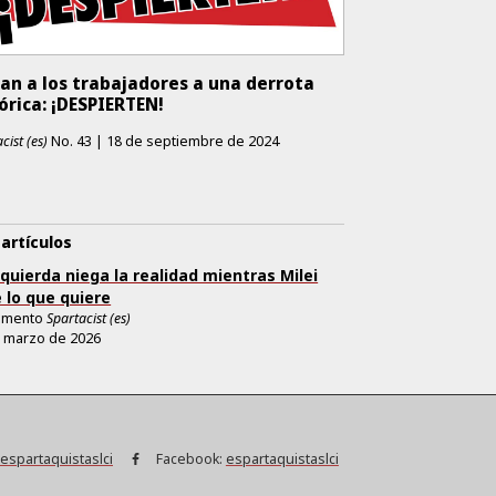
an a los trabajadores a una derrota
órica: ¡DESPIERTEN!
cist (es)
No.
43
|
18 de septiembre de 2024
artículos
zquierda niega la realidad mientras Milei
 lo que quiere
emento
Spartacist (es)
 marzo de 2026
espartaquistaslci
Facebook:
espartaquistaslci