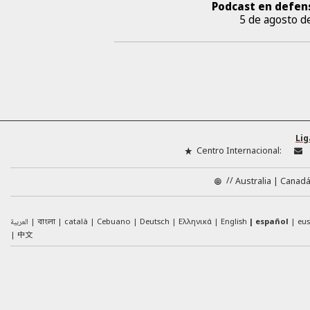
Podcast en defen
5 de agosto d
Lig
Centro Internacional:
//
Australia
Canad
العربية
català
Cebuano
Deutsch
Ελληνικά
English
español
eu
বাংলা
中文