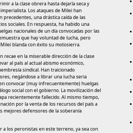
imir a la clase obrera hasta dejarla seca y
 imperialista. Los ataques de Milei han
 precedentes, una drástica caída de las
cios sociales. En respuesta, ha habido una
uelgas nacionales de un día convocadas por las
 demuestra que hay voluntad de lucha, pero
Milei blanda con éxito su motosierra.
n recae en la miserable dirección de la clase
evar al país al actual abismo económico,
membresía sindical. Han traicionado
ores, negándose a librar una lucha seria
e en convocar (muy infrecuentemente) huelgas
álogo social con el gobierno. La movilización del
Papa recientemente fallecido. Al mismo tiempo,
nación por la venta de los recursos del país a
os mejores defensores de la soberanía
ar a los peronistas en este terreno, ya sea con