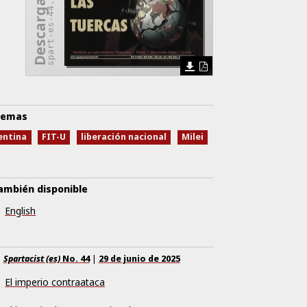
spart-es-44.pdf
emas
entina
FIT-U
liberación nacional
Milei
ambién disponible
English
Spartacist (es)
No.
44
|
29 de junio de 2025
El imperio contraataca