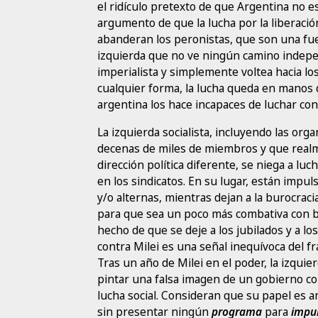
el ridículo pretexto de que Argentina no e
argumento de que la lucha por la liberaci
abanderan los peronistas, que son una fu
izquierda que no ve ningún camino indepe
imperialista y simplemente voltea hacia lo
cualquier forma, la lucha queda en manos d
argentina los hace incapaces de luchar cont
La izquierda socialista, incluyendo las or
decenas de miles de miembros y que realm
dirección política diferente, se niega a luc
en los sindicatos. En su lugar, están impu
y/o alternas, mientras dejan a la burocraci
para que sea un poco más combativa con b
hecho de que se deje a los jubilados y a lo
contra Milei es una señal inequívoca del fra
Tras un año de Milei en el poder, la izqui
pintar una falsa imagen de un gobierno con
lucha social. Consideran que su papel es a
sin presentar ningún
programa
para
impu