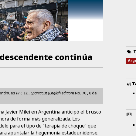
T
l descendente continúa
Arg
T
ontinues
,
Spartacist (English edition)
No.
70
,
6 de
(inglés)
ha Javier Milei en Argentina anticipó el brusco
hora de forma más generalizada. Los
elo para el tipo de “terapia de choque” que
ara apuntalar la hegemonía estadounidense: