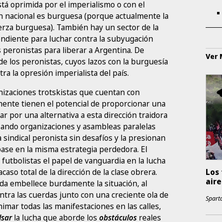
stá oprimida por el imperialismo o con el
ón nacional es burguesa (porque actualmente la
erza burguesa). También hay un sector de la
ndiente para luchar contra la subyugación
s peronistas para liberar a Argentina. De
Ver
e los peronistas, cuyos lazos con la burguesía
ra la opresión imperialista del país.
ganizaciones trotskistas que cuentan con
ente tienen el potencial de proporcionar una
har por una alternativa a esta dirección traidora
lsando organizaciones y asambleas paralelas
a sindical peronista sin desafíos y la presionan
ase en la misma estrategia perdedora. El
s futbolistas el papel de vanguardia en la lucha
caso total de la dirección de la clase obrera.
Los 
aire
erda embellece burdamente la situación, al
tra las cuerdas junto con una creciente ola de
Sparta
nimar todas las manifestaciones en las calles,
lsar
la lucha que aborde los
obstáculos
reales