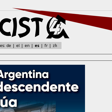
zh
nes:
de
el
en
es
fr