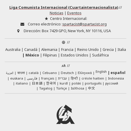
Liga Comunista Internacional (Cuartainternacionalista)
//
Noticias
|
Eventos
Centro Internacional:
Correo electrónico:
spartacist@spartacist.org
Dirección:
Box 7429 GPO, New York, NY 10116, USA
//
Australia
Canadá
Alemania
Francia
Reino Unido
Grecia
Italia
México
Filipinas
Estados Unidos
Sudáfrica
//
English
العربية
català
Cebuano
Deutsch
Ελληνικά
español
বাংলা
euskara
فارسی
français
עברית
हिन्दी
créole haïtien
Indonesia
日本語
한국어
italiano
kurdî
polski
português
русский
中文
Tagalog
Türkçe
IsiXhosa