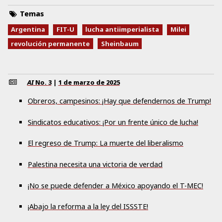
Temas
Argentina
FIT-U
lucha antiimperialista
Milei
revolución permanente
Sheinbaum
AI
No.
3
|
1 de marzo de 2025
Obreros, campesinos: ¡Hay que defendernos de Trump!
Sindicatos educativos: ¡Por un frente único de lucha!
El regreso de Trump: La muerte del liberalismo
Palestina necesita una victoria de verdad
¡No se puede defender a México apoyando el T-MEC!
¡Abajo la reforma a la ley del ISSSTE!