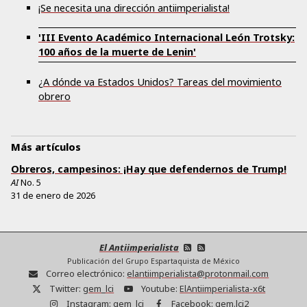
¡Se necesita una dirección antiimperialista!
'III Evento Académico Internacional León Trotsky:
100 años de la muerte de Lenin'
¿A dónde va Estados Unidos? Tareas del movimiento
obrero
Más artículos
Obreros, campesinos: ¡Hay que defendernos de Trump!
AI
No.
5
31 de enero de 2026
El Antiimperialista
Publicación del Grupo Espartaquista de México
Correo electrónico:
elantiimperialista@protonmail.com
Twitter:
gem_lci
Youtube:
ElAntiimperialista-x6t
Instagram:
gem_lci
Facebook:
gem.lci2