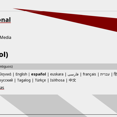
onal
Media
ol)
Antiguos)
λληνικά
English
español
euskara
فارسی
français
עברית
हि
中文
русский
Tagalog
Türkçe
IsiXhosa
cas