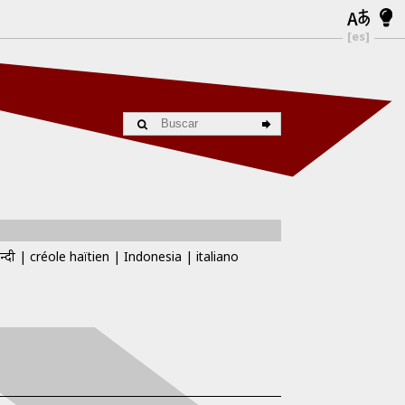
[es]
न्दी
créole haïtien
Indonesia
italiano