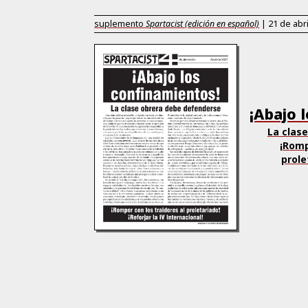
suplemento
Spartacist (edición en español)
|
21 de abr
¡Abajo 
La clas
¡Romp
prole