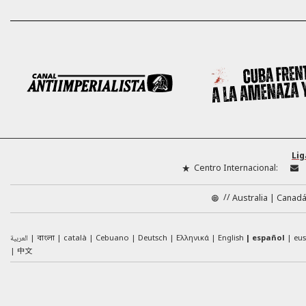
Lig
Centro Internacional:
//
Australia
Canad
العربية
català
Cebuano
Deutsch
Ελληνικά
English
español
eu
বাংলা
中文