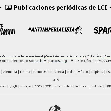
Publicaciones periódicas de LCI
a Comunista Internacional (Cuartainternacionalista)
//
Noticias
|
Eve
Correo electrónico:
spartacist@spartacist.org
Dirección:
Box 7429 GPO
á
Alemania
Francia
Reino Unido
Grecia
Italia
México
Filipinas
Es
//
日本
skara
فارسی
français
עברית
हिन्दी
créole haïtien
Indonesia
italiano