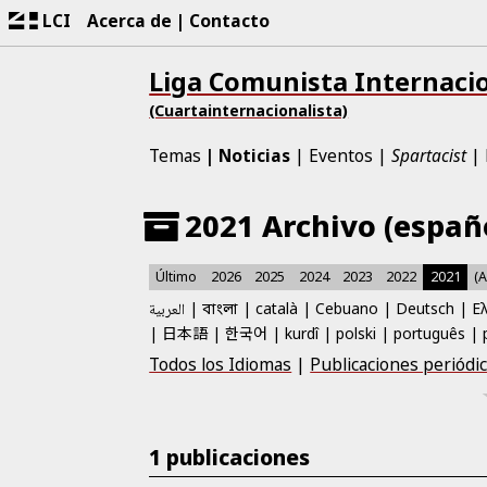
LCI
Acerca de
Contacto
Liga Comunista Internaci
(Cuartainternacionalista)
Temas
Noticias
Eventos
Spartacist
2021 Archivo (españ
Último
2026
2025
2024
2023
2022
2021
(
العربية
català
Cebuano
Deutsch
Ε
বাংলা
日本語
한국어
kurdî
polski
português
Todos los Idiomas
|
Publicaciones periódi
1 publicaciones