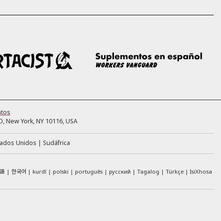
ntos
, New York, NY 10116, USA
tados Unidos
Sudáfrica
語
한국어
kurdî
polski
português
русский
Tagalog
Türkçe
IsiXhosa