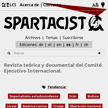
LCI
Acerca de
Contacto
Archivos
Temas
Suscribirse
zh
Ediciones:
de
el
en
es
fr
Revista teórica y documental del Comité
Ejecutivo Internacional.
Tendencia:
Imperialismo estadounidense
Irán
Bolivia
Israel
América Latina
Trump
liberación nacional