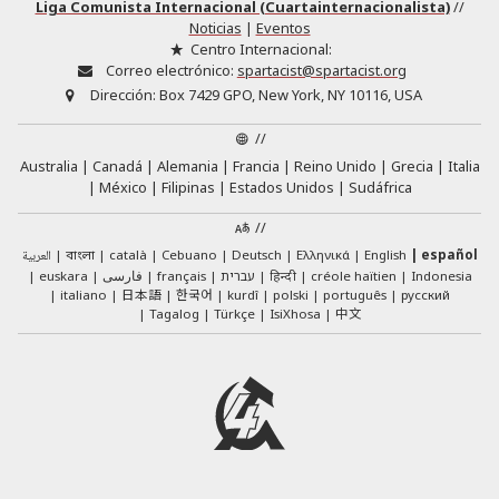
Liga Comunista Internacional (Cuartainternacionalista)
//
Noticias
|
Eventos
Centro Internacional:
Correo electrónico:
spartacist@spartacist.org
Dirección:
Box 7429 GPO, New York, NY 10116, USA
//
Australia
Canadá
Alemania
Francia
Reino Unido
Grecia
Italia
México
Filipinas
Estados Unidos
Sudáfrica
//
العربية
català
Cebuano
Deutsch
Ελληνικά
English
español
বাংলা
euskara
فارسی
français
עברית
हिन्दी
créole haïtien
Indonesia
日本語
한국어
italiano
kurdî
polski
português
русский
中文
Tagalog
Türkçe
IsiXhosa