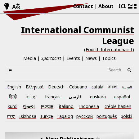
Contact
About
ICL
International Communist
League
(Fourth Internationalist)
Media
Spartacist
Events
News
Topics
العربية
català
Cebuano
Deutsch
Ελληνικά
English
বাংলা
español
euskara
فارسی
français
עברית
हिन्दी
kurdî
한국어
日本語
italiano
Indonesia
créole haïtien
中文
IsiXhosa
Türkçe
Tagalog
русский
português
polski
New Publications