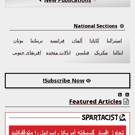
National Sections
استرالیا
کانادا
آلمان
فرانسه
بریتانیا
یونان
ایتالیا
مکزیک
فیلیپین
ایالات متحده
افریقای جنوبی
Subscribe Now!
Featured Articles