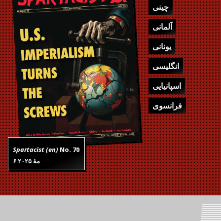
چینی
آلمانی
یونانی
انگلیسی
اسپانیایی
فرانسوی
Spartacist (en)
No.
70
۶ مهٔ ۲۰۲۵