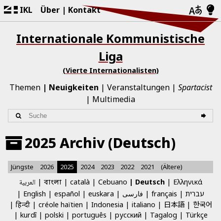
IKL
Über
Kontakt
Internationale Kommunistische
Liga
(Vierte Internationalisten)
Themen
Neuigkeiten
Veranstaltungen
Spartacist
Multimedia
2025 Archiv (Deutsch)
Jüngste
2026
2025
2024
2023
2022
2021
(Ältere)
العربية
català
Cebuano
Deutsch
Ελληνικά
বাংলা
English
español
euskara
فارسی
français
עברית
日本語
한국어
हिन्दी
créole haïtien
Indonesia
italiano
kurdî
polski
português
русский
Tagalog
Türkçe