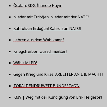
Öcalan, SDG: İhanete Hayır!
Nieder mit Erdoğan! Nieder mit der NATO!
Kahrolsun Erdoğan! Kahrolsun NATO!
Lehren aus dem Wahlkampf
Kriegstreiber rausschmeißen!
Wählt MLPD!
Gegen Krieg und Krise: ARBEITER AN DIE MACHT!
TORALF ENDRUWEIT BUNDESTAG‘A!
KfsV | Weg mit der Kündigung von Erik Helgeson!