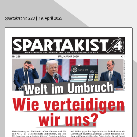
Spartakist
Nr.
228
|
19. April 2025