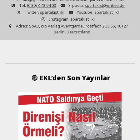
Tel:
(0 30) 4 43 94 00
E-posta:
spartakist@online.de
Twitter:
spartakist_ikl
Youtube:
spartakist_ikl
Instagram:
spartakist_ikl
Adres:
SpAD, c/o Verlag Avantgarde, Postfach 2 35 55, 10127
Berlin, Deutschland
EKL’den Son Yayınlar