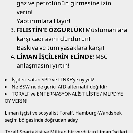
gaz ve petrolünün girmesine izin
verin!
Yaptırımlara Hayir!
FİLİSTİN‘E ÖZGÜRLÜK!
Müslümanlara
karşı cadı avını durdurun!
Baskıya ve tüm yasaklara karşı!
LİMAN İŞÇİLERİN ELİNDE!
MSC
anlaşmasını yırtın!
İşçileri satan SPD ve LINKE‘ye oy yok!
Ne BSW ne de gerici AfD alternatif değildir.
TORALF ve ENTERNASYONALİST LİSTE / MLPD‘YE
OY VERIN!
Liman işçisi ve sosyalist Toralf, Hamburg-Wandsbek
seçim bölgesinde doğrudan aday.
Toralf Spartakist ve Militan bir ver.di için Liman İşçileri