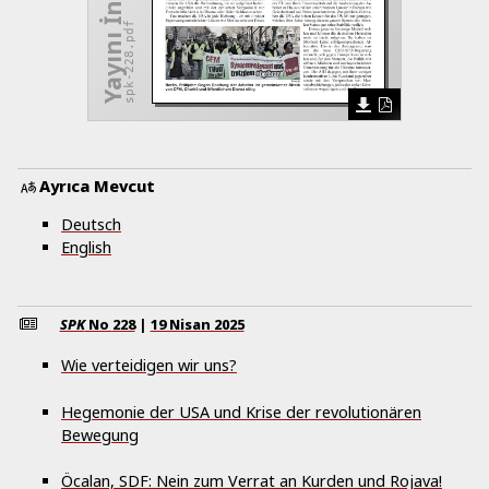
Yayını İndir
spk-228.pdf
Ayrıca Mevcut
Deutsch
English
SPK
No
228
|
19 Nisan 2025
Wie verteidigen wir uns?
Hegemonie der USA und Krise der revolutionären
Bewegung
Öcalan, SDF: Nein zum Verrat an Kurden und Rojava!