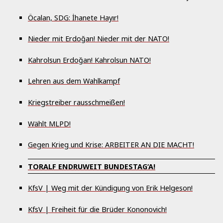
Öcalan, SDG: İhanete Hayır!
Nieder mit Erdoğan! Nieder mit der NATO!
Kahrolsun Erdoğan! Kahrolsun NATO!
Lehren aus dem Wahlkampf
Kriegstreiber rausschmeißen!
Wählt MLPD!
Gegen Krieg und Krise: ARBEITER AN DIE MACHT!
TORALF ENDRUWEIT BUNDESTAG‘A!
KfsV | Weg mit der Kündigung von Erik Helgeson!
KfsV | Freiheit für die Brüder Kononovich!