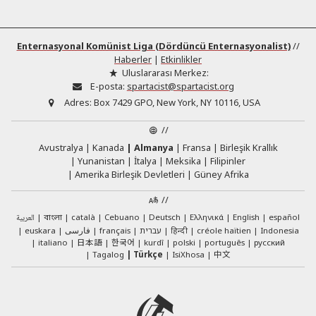
Enternasyonal Komünist Liga (Dördüncü Enternasyonalist)
//
Haberler
|
Etkinlikler
Uluslararası Merkez:
E-posta:
spartacist@spartacist.org
Adres:
Box 7429 GPO, New York, NY 10116, USA
//
Avustralya
Kanada
Almanya
Fransa
Birleşik Krallık
Yunanistan
İtalya
Meksika
Filipinler
Amerika Birleşik Devletleri
Güney Afrika
//
العربية
català
Cebuano
Deutsch
Ελληνικά
English
español
বাংলা
euskara
فارسی
français
עברית
हिन्दी
créole haïtien
Indonesia
日本語
한국어
italiano
kurdî
polski
português
русский
中文
Tagalog
Türkçe
IsiXhosa