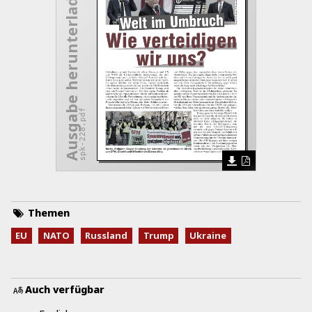
Ausgabe herunterladen
spk-228.pdf
Themen
EU
NATO
Russland
Trump
Ukraine
Auch verfügbar