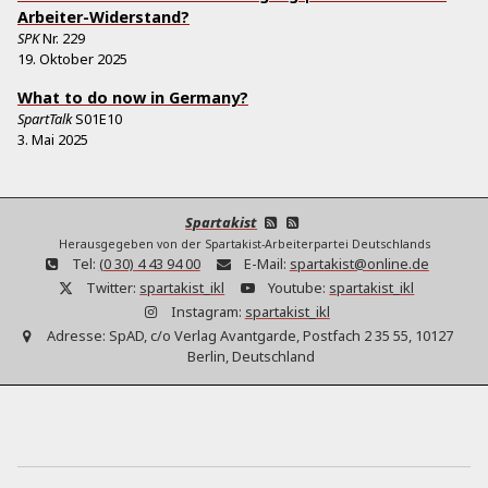
Arbeiter-Widerstand?
SPK
Nr.
229
19. Oktober 2025
What to do now in Germany?
SpartTalk
S01E10
3. Mai 2025
Spartakist
Herausgegeben von der Spartakist-Arbeiterpartei Deutschlands
Tel:
(0 30) 4 43 94 00
E-Mail:
spartakist@online.de
Twitter:
spartakist_ikl
Youtube:
spartakist_ikl
Instagram:
spartakist_ikl
Adresse:
SpAD, c/o Verlag Avantgarde, Postfach 2 35 55, 10127
Berlin, Deutschland