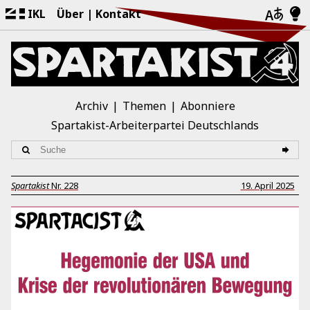
IKL
Über
Kontakt
Archiv
Themen
Abonniere
Spartakist-Arbeiterpartei Deutschlands
Spartakist
Nr.
228
19. April 2025