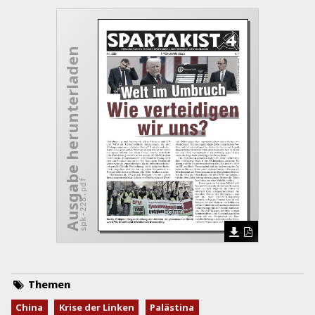
Ausgabe herunterladen
spk-228.pdf
Themen
China
Krise der Linken
Palästina