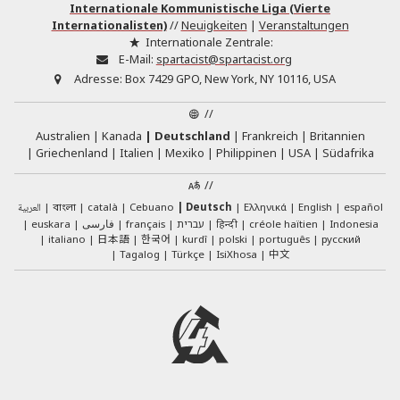
Internationale Kommunistische Liga (Vierte
Internationalisten)
//
Neuigkeiten
|
Veranstaltungen
Internationale Zentrale:
E-Mail:
spartacist@spartacist.org
Adresse:
Box 7429 GPO, New York, NY 10116, USA
//
Australien
Kanada
Deutschland
Frankreich
Britannien
Griechenland
Italien
Mexiko
Philippinen
USA
Südafrika
//
العربية
català
Cebuano
Deutsch
Ελληνικά
English
español
বাংলা
euskara
فارسی
français
עברית
हिन्दी
créole haïtien
Indonesia
日本語
한국어
italiano
kurdî
polski
português
русский
中文
Tagalog
Türkçe
IsiXhosa