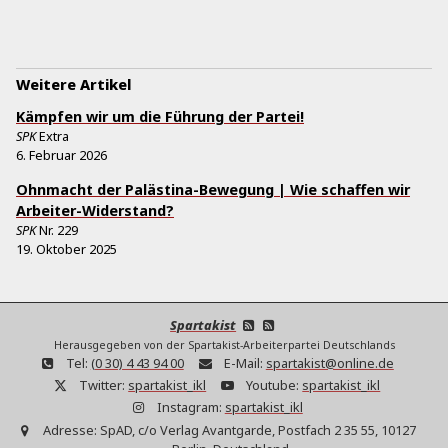
Weitere Artikel
Kämpfen wir um die Führung der Partei!
SPK
Extra
6. Februar 2026
Ohnmacht der Palästina-Bewegung | Wie schaffen wir
Arbeiter-Widerstand?
SPK
Nr.
229
19. Oktober 2025
Spartakist
Herausgegeben von der Spartakist-Arbeiterpartei Deutschlands
Tel:
(0 30) 4 43 94 00
E-Mail:
spartakist@online.de
Twitter:
spartakist_ikl
Youtube:
spartakist_ikl
Instagram:
spartakist_ikl
Adresse:
SpAD, c/o Verlag Avantgarde, Postfach 2 35 55, 10127