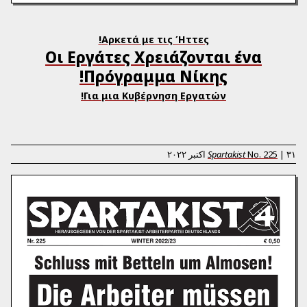
Αρκετά με τις Ήττες!
Οι Εργάτες Χρειάζονται ένα
Πρόγραμμα Νίκης!
Για μια Κυβέρνηση Εργατών!
۳۱ اکتبر ۲۰۲۲
|
225
No.
Spartakist