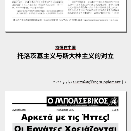
疫情在中国
托洛茨基主义与斯大林主义的对立
۱ نوامبر ۲۰۲۲
|
supplement
Ο Μπολσεβίκος