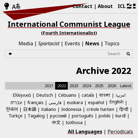
Contact
About
ICL
International Communist League
(Fourth Internationalist)
Media
Spartacist
Events
News
Topics
2022 Archive
2021
2022
2023
2024
2025
2026
Latest
العربية
català
Cebuano
Deutsch
Ελληνικά
বাংলা
English
español
euskara
فارسی
français
עברית
한국어
日本語
italiano
Indonesia
créole haïtien
हिन्दी
Türkçe
Tagalog
русский
português
polski
kurdî
中文
IsiXhosa
All Languages
|
Periodicals