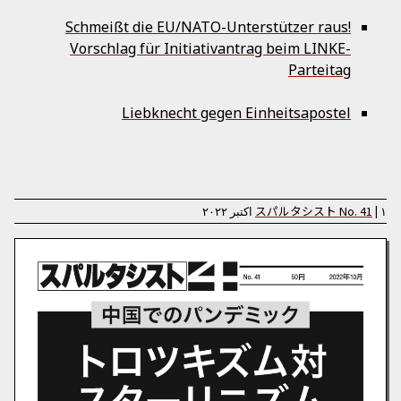
Schmeißt die EU/NATO-Unterstützer raus!
Vorschlag für Initiativantrag beim LINKE-
Parteitag
Liebknecht gegen Einheitsapostel
۱ اکتبر ۲۰۲۲
|
41
No.
スパルタシスト