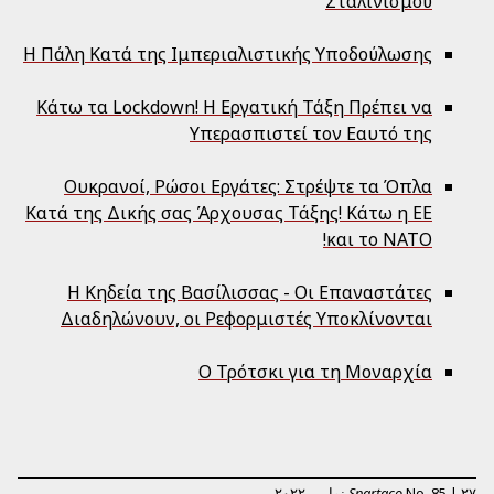
Σταλινισμού
Η Πάλη Κατά της Ιμπεριαλιστικής Υποδούλωσης
Κάτω τα Lockdown! Η Εργατική Τάξη Πρέπει να
Υπερασπιστεί τον Eαυτό της
Ουκρανοί, Ρώσοι Εργάτες: Στρέψτε τα Όπλα
Κατά της Δικής σας Άρχουσας Τάξης! Κάτω η ΕΕ
και το ΝΑΤΟ!
Η Κηδεία της Βασίλισσας - Οι Επαναστάτες
Διαδηλώνουν, οι Ρεφορμιστές Υποκλίνονται
Ο Τρότσκι για τη Μοναρχία
۲۷ نوامبر ۲۰۲۲
|
85
No.
Spartaco