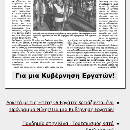
Αρκετά με τις Ήττες! Οι Εργάτες Χρειάζονται ένα
Πρόγραμμα Νίκης! Για μια Κυβέρνηση Εργατών!
Πανδημία στην Κίνα - Τροτσκισμός Κατά