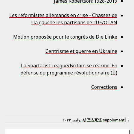
James Robertson: 1928-2019
Les réformistes allemands en crise - Chassez de
la gauche les partisans de l’UE/OTAN !
Motion proposée pour le congrès de Die Linke
Centrisme et guerre en Ukraine
La Spartacist League/Britain se réarme: En
défense du programme révolutionnaire (II)
Corrections
۱ نوامبر ۲۰۲۲
|
supplement
斯巴达克派