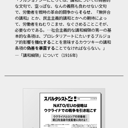
な文句で、空っぽな、なんの義務も負わせない文句
で、労働者を戦時の革命的闘争から
そらせ
、『無併合
の講和』とか、民主主義的講和とかへの期待によっ
て、労働者をねむりこませ、なぐさめることこそが、
必要なのである。…社会主義的な講和綱領の第一の基
本的な条項は、プロレタリアートにたいするブルジョ
ア的影響を
強化する
ことを意味するカウツキーの講和
条項の
偽善を暴露する
ことでなければならない。」
―「講和綱領」について（1916年)