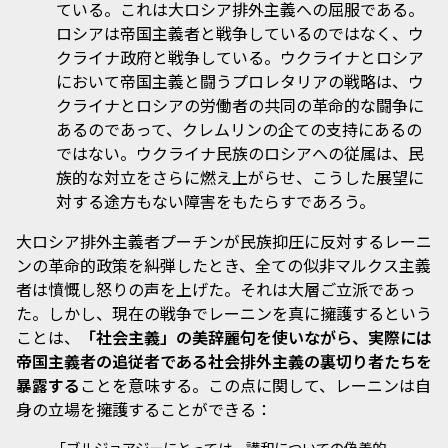
ている。これは大ロシア排外主義への屈服である。
ロシアは帝国主義者と戦争しているのではなく、ウ
クライナ政府と戦争している。ウクライナとロシア
において帝国主義と闘うプロレタリアの戦略は、ウ
クライナとロシアの労働者の共同の革命的な闘争に
あるのであって、クレムリンの企ての支持にあるの
ではない。ウクライナ民族のロシアへの従属は、民
族的な対立をさらに燃え上がらせ、こうした展望に
対する途方もない障害をもたらすであろう。
大ロシア排外主義者プーチンが民族抑圧に反対するレーニ
ンの革命的政策を糾弾したとき、全ての似非マルクス主義
者は憤慨し怒りの声を上げた。それは大層ご立派であっ
た。しかし、現在の戦争でレーニンを真に擁護するという
ことは、
「社会主義」の美辞麗句を使いながら、実際には
帝国主義者の追従者である社会排外主義の裏切り者たちを
暴露する
ことを意味する。この点に関して、レーニンは自
身の立場を擁護することができる：
「ブルジョアジーにとっては、講和についての偽善的