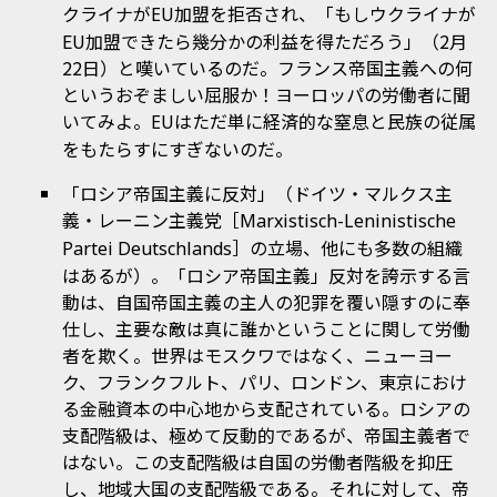
クライナが
加盟を拒否され、「もしウクライナが
EU
EU加盟できたら幾分かの利益を得ただろう」（2月
22日）と嘆いているのだ。フランス帝国主義への何
というおぞましい屈服か！ヨーロッパの労働者に聞
いてみよ。
はただ単に経済的な窒息と民族の従属
EU
をもたらすにすぎないのだ。
「ロシア帝国主義に反対」（ドイツ・マルクス主
義・レーニン主義党［
Marxistisch-Leninistische
］の立場、他にも多数の組織
Partei Deutschlands
はあるが）。「ロシア帝国主義」反対を誇示する言
動は、自国帝国主義の主人の犯罪を覆い隠すのに奉
仕し、主要な敵は真に誰かということに関して労働
者を欺く。世界はモスクワではなく、ニューヨー
ク、フランクフルト、パリ、ロンドン、東京におけ
る金融資本の中心地から支配されている。ロシアの
支配階級は、極めて反動的であるが、帝国主義者で
はない。この支配階級は自国の労働者階級を抑圧
し、地域大国の支配階級である。それに対して、帝