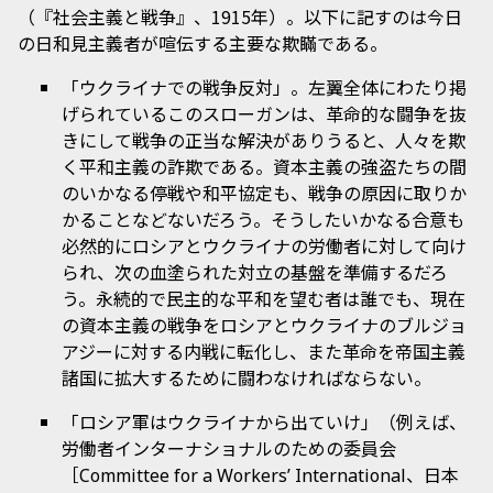
（『社会主義と戦争』、1915年）。以下に記すのは今日
の日和見主義者が喧伝する主要な欺瞞である。
「ウクライナでの戦争反対」。左翼全体にわたり掲
げられているこのスローガンは、革命的な闘争を抜
きにして戦争の正当な解決がありうると、人々を欺
く平和主義の詐欺である。資本主義の強盗たちの間
のいかなる停戦や和平協定も、戦争の原因に取りか
かることなどないだろう。そうしたいかなる合意も
必然的にロシアとウクライナの労働者に対して向け
られ、次の血塗られた対立の基盤を準備するだろ
う。永続的で民主的な平和を望む者は誰でも、現在
の資本主義の戦争をロシアとウクライナのブルジョ
アジーに対する内戦に転化し、また革命を帝国主義
諸国に拡大するために闘わなければならない。
「ロシア軍はウクライナから出ていけ」（例えば、
労働者インターナショナルのための委員会
［
、日本
Committee for a Workers’ International