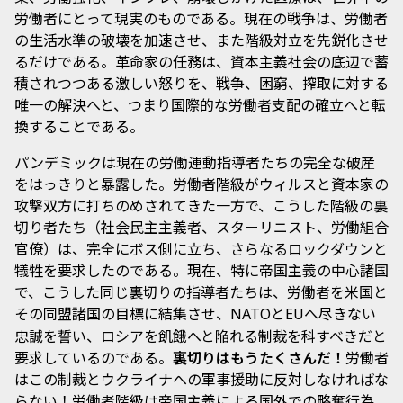
労働者にとって現実のものである。現在の戦争は、労働者
の生活水準の破壊を加速させ、また階級対立を先鋭化させ
るだけである。革命家の任務は、資本主義社会の底辺で蓄
積されつつある激しい怒りを、戦争、困窮、搾取に対する
唯一の解決へと、つまり国際的な労働者支配の確立へと転
換することである。
パンデミックは現在の労働運動指導者たちの完全な破産
をはっきりと暴露した。労働者階級がウィルスと資本家の
攻撃双方に打ちのめされてきた一方で、こうした階級の裏
切り者たち（社会民主主義者、スターリニスト、労働組合
官僚）は、完全にボス側に立ち、さらなるロックダウンと
犠牲を要求したのである。現在、特に帝国主義の中心諸国
で、こうした同じ裏切りの指導者たちは、労働者を米国と
その同盟諸国の目標に結集させ、
と
へ尽きない
NATO
EU
忠誠を誓い、ロシアを飢餓へと陥れる制裁を科すべきだと
要求しているのである。
裏切りはもうたくさんだ！
労働者
はこの制裁とウクライナへの軍事援助に反対しなければな
らない！労働者階級は帝国主義による国外での略奪行為、