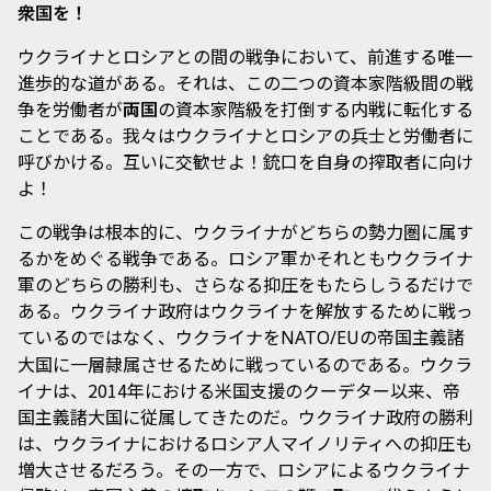
衆国を！
ウクライナとロシアとの間の戦争において、前進する唯一
進歩的な道がある。それは、この二つの資本家階級間の戦
争を労働者が
両国
の資本家階級を打倒する内戦に転化する
ことである。我々はウクライナとロシアの兵士と労働者に
呼びかける。互いに交歓せよ！銃口を自身の搾取者に向け
よ！
この戦争は根本的に、ウクライナがどちらの勢力圏に属す
るかをめぐる戦争である。ロシア軍かそれともウクライナ
軍のどちらの勝利も、さらなる抑圧をもたらしうるだけで
ある。ウクライナ政府はウクライナを解放するために戦っ
ているのではなく、ウクライナを
の帝国主義諸
NATO/EU
大国に一層隷属させるために戦っているのである。ウクラ
イナは、2014年における米国支援のクーデター以来、帝
国主義諸大国に従属してきたのだ。ウクライナ政府の勝利
は、ウクライナにおけるロシア人マイノリティへの抑圧も
増大させるだろう。その一方で、ロシアによるウクライナ