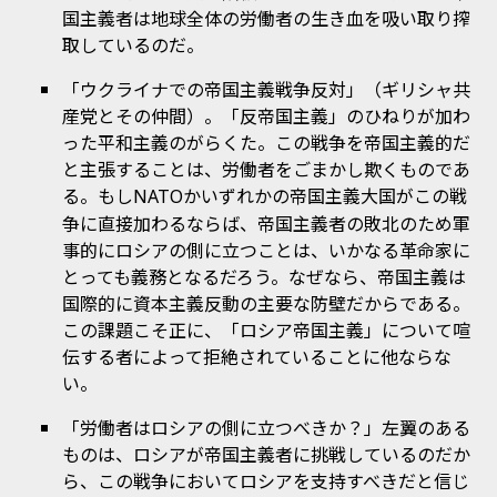
国主義者は地球全体の労働者の生き血を吸い取り搾
取しているのだ。
「ウクライナでの帝国主義戦争反対」（ギリシャ共
産党とその仲間）。「反帝国主義」のひねりが加わ
った平和主義のがらくた。この戦争を帝国主義的だ
と主張することは、労働者をごまかし欺くものであ
る。もし
かいずれかの帝国主義大国がこの戦
NATO
争に直接加わるならば、帝国主義者の敗北のため軍
事的にロシアの側に立つことは、いかなる革命家に
とっても義務となるだろう。なぜなら、帝国主義は
国際的に資本主義反動の主要な防壁だからである。
この課題こそ正に、「ロシア帝国主義」について喧
伝する者によって拒絶されていることに他ならな
い。
「労働者はロシアの側に立つべきか？」左翼のある
ものは、ロシアが帝国主義者に挑戦しているのだか
ら、この戦争においてロシアを支持すべきだと信じ