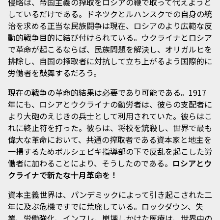
侵略は、帝国主義の搾取をロシアの鞭で取って代えようと
しているだけである。ドネツクとルハンスクでの自身の統
治を求める正当な民族闘争は現在、ロシアのより広範な反
動的戦争目的に結び付けられている。ウクライナとロシア
で革命が起こるならば、民族問題を解決し、オリガルヒを
排除し、自国の搾取者に対抗して立ち上がるよう国際的に
労働者を鼓舞するだろう。
現在の戦争の革命的結果は必要であり可能である。1917
年にも、ロシアとウクライナの勤労者は、彼らの支配者に
より大砲のえじきの兵士として利用されていた。彼らはこ
れに終止符を打った。彼らは、将校を銃殺し、世界で最も
偉大な革命において、共通の搾取者である資本家と地主を
一掃するためボルシェビキ指導部の下で反乱を起こした労
働者に加わることにより、そうしたのである。
ロシアとウ
クライナで新たな十月革命を！
資本主義世界は、パンデミックによって引き起こされた二
年に及ぶ危機ですでに荒廃している。ロックダウン、失
業、労働強化、インフレ、崩壊しかけた医療は、世界中の