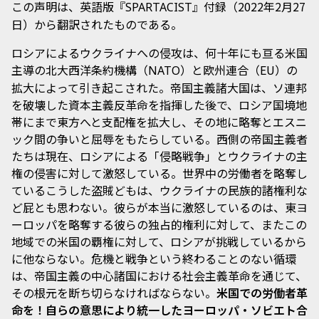
この声明は、英語版『
』付録（2022年2月27
SPARTACIST
日）から翻訳されたものである。
ロシアによるウクライナへの侵攻は、何十年にも亘る米国
主導の北大西洋条約機構（
）と欧州連合（EU）の
NATO
拡大によって引き起こされた。帝国主義諸大国は、ソ連邦
を破壊した資本主義反革命を指揮した後で、ロシア国境地
帯にまで東方へと支配権を拡大し、その地に略奪とエスニ
ック間の争いと屈辱をもたらしている。西側の帝国主義者
たちは現在、ロシアによる「侵略戦争」とウクライナの主
権の侵害に対して激怒している。世界中の労働者を略奪し
ているこうした盗賊どもは、ウクライナの民族的諸権利な
ど屁とも思わない。彼らが本当に激怒しているのは、東ヨ
ーロッパを略奪する彼らの独占的権利に対して、またこの
地域での米国の覇権に対して、ロシアが挑戦しているから
に他ならない。危機と戦争という終わることのない循環
は、帝国主義の中心諸国における社会主義革命を通じて、
その根元を断ち切らなければならない。
米国での労働者革
命を！自らの意思により統一したヨーロッパ・ソビエト合