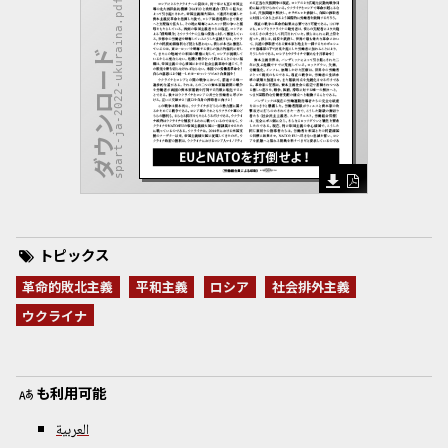
spart-ja-2022-ukuraina.pdf
ダウンロード
トピックス
革命的敗北主義
平和主義
ロシア
社会排外主義
ウクライナ
も利用可能
العربية