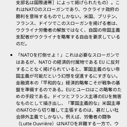
支部名は国際連帯］によって掲げられたもの）。こ
れは
のスローガンであり、ウクライナ政府の
NATO
勝利を意味するものでしかない。米国、ブリテン、
フランス、ドイツでこのスローガンを掲げる者は、
ウクライナ労働者の解放ではなく、自国の帝国主義
支配者がウクライナを略奪する自由を要求している
のだ。
「
を打倒せよ！」これは必要なスローガンで
NATO
はあるが、
の経済的付属物である
に反対
NATO
EU
することなく掲げられていると、軍国主義のない帝
国主義が可能だという幻想を促進するにすぎない。
金融資本の「平和的な」経済的略奪こそが戦争の基
盤を準備するのである。EUとユーロはこの略奪のた
めの手段である。ドイツとフランス主導のEUを無害
なものとして描き出し、「軍国主義的な」米国主導
のNATOから切り離して主張するのは、甚だしい社
会排外主義でしかない。例えば、労働者の闘争
（
）は
を非難する一方で、ウ
Lutte Ouvrière
NATO