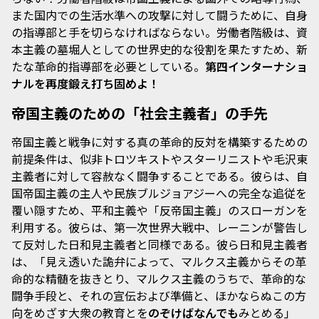
また国内での生活水準への攻撃に対して闘うために、自身
の指導部と手を切らなければならない。労働者階級は、資
本主義の墓堀人としての世界史的な役割を果たすため、新
たな革命的指導部を必要としている。
第四インターナショ
ナルを再度鍛え打ち固めよ！
帝国主義のための「社会主義者」の手先
帝国主義と戦争に対する真の革命的反対を構築するための
前提条件は、似非トロツキストやスターリニストや毛沢東
主義者に対して容赦なく闘争することである。彼らは、自
国帝国主義の主人や民族ブルジョアジーへの完全な追従を
覆い隠すため、平和主義や「反帝国主義」のスローガンを
利用する。彼らは、第一次世界大戦中、レーニンが警告し
て反対した日和見主義者と同様である。彼ら日和見主義者
は、「見え透いた詭弁によって、マルクス主義からその革
命的な精髄を抜きとり、マルクス主義のうちで、革命的な
闘争手段と、それの宣伝および準備と、ほかならぬこの方
向をめざす大衆の教育とを
のぞけばなんでも
みとめる」