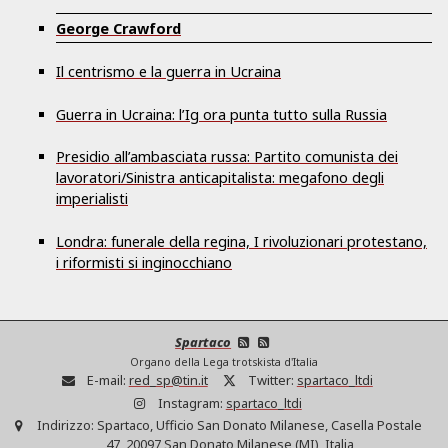
George Crawford
Il centrismo e la guerra in Ucraina
Guerra in Ucraina: l’Ig ora punta tutto sulla Russia
Presidio all’ambasciata russa: Partito comunista dei
lavoratori/Sinistra anticapitalista: megafono degli
imperialisti
Londra: funerale della regina, I rivoluzionari protestano,
i riformisti si inginocchiano
Spartaco
Organo della Lega trotskista d'Italia
E-mail:
red_sp@tin.it
Twitter:
spartaco_ltdi
Instagram:
spartaco_ltdi
Indirizzo:
Spartaco, Ufficio San Donato Milanese, Casella Postale
47, 20097 San Donato Milanese (MI), Italia