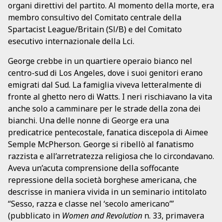
organi direttivi del partito. Al momento della morte, era
membro consultivo del Comitato centrale della
Spartacist League/Britain (Sl/B) e del Comitato
esecutivo internazionale della Lci.
George crebbe in un quartiere operaio bianco nel
centro-sud di Los Angeles, dove i suoi genitori erano
emigrati dal Sud. La famiglia viveva letteralmente di
fronte al ghetto nero di Watts. I neri rischiavano la vita
anche solo a camminare per le strade della zona dei
bianchi. Una delle nonne di George era una
predicatrice pentecostale, fanatica discepola di Aimee
Semple McPherson. George si ribellò al fanatismo
razzista e all’arretratezza religiosa che lo circondavano.
Aveva un’acuta comprensione della soffocante
repressione della società borghese americana, che
descrisse in maniera vivida in un seminario intitolato
“Sesso, razza e classe nel ‘secolo americano’”
(pubblicato in
Women and Revolution
n. 33, primavera