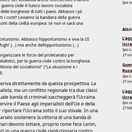
Spo
s
 guerra civile è l’unico lavoro socialista
delle borghesie di tutti i paesi. Abbasso i pii
tti i costi’! Leviamo la bandiera della guerra
sorti della civiltà europea: se non vi sarà una
Altri
L’ag
portunismo. Abbasso l’opportunismo e viva la III
Ucra
sfughi’ (…) ma anche dell’opportunismo (…)
Spo
n
 organizzare le forze del proletariato per
27 n
italistici, per la guerra civile contro la borghesia
Guer
 vittoria del socialismo!” (“La situazione e i
Russ
4)
Spo
n
27 n
 deriva direttamente da questa prospettiva. La
ista, ma un conflitto regionale tra due classi
L’ag
uale banda di criminali saccheggerà l’Ucraina.
Ucra
Spo
s
rvire il Paese agli imperialisti dell’Ue e della
27 fe
r riportare l’Ucraina sotto il suo stivale. In una
ariato sostenere la vittoria di una banda di
ionari devono lottare, proprio come fece Lenin,
ti in una guerra civile rivoluzionaria contro