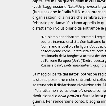
capitaliste in una guerra civile in cui i lav
(vedi "
L’aggressione Nato/Ue provoca la gu
[la cui sezione in Italia è il Nucleo internaz
organizzazioni di sinistra che sembra avere
febbraio proclama: “facciamo appello in qu
disfattismo rivoluzionario da entrambe le p
“Noi siamo per abbattere entrambi i regimi,
operaie internazionaliste. Combattiamo lo
(come anche quello della figura d’opposizio
nell’occidente come un ‘attivista anti-corr
reazionario della borghesia ucraina desider
dell’Unione Europea (Ue)”. (“Dietro questa g
Russia e Cina”,
L’internazionalista
, giugno 
La maggior parte dei lettori potrebbe ragi
la stessa posizione e che entrambi si collo
sostenendo il disfattismo rivoluzionario. M
il “disfattismo rivoluzionario”, svuota comp
rivoluzionari e
nella pratica
rifiuta la lotta
guerra. Per rendersene conto, bisogna inn