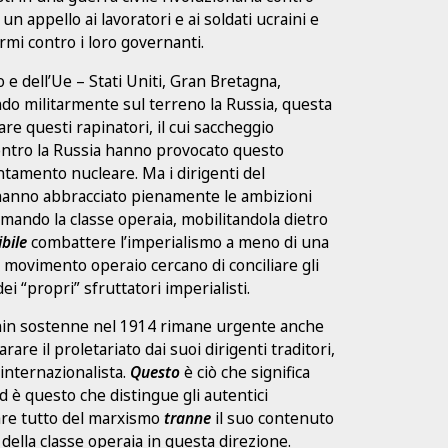
 un appello ai lavoratori e ai soldati ucraini e
rmi contro i loro governanti.
e dell’Ue – Stati Uniti, Gran Bretagna,
o militarmente sul terreno la Russia, questa
re questi rapinatori, il cui saccheggio
a contro la Russia hanno provocato questo
ntamento nucleare. Ma i dirigenti del
 hanno abbracciato pienamente le ambizioni
rmando la classe operaia, mobilitandola dietro
bile
combattere l’imperialismo a meno di una
l movimento operaio cercano di conciliare gli
dei “propri” sfruttatori imperialisti.
nin sostenne nel 1914 rimane urgente anche
rare il proletariato dai suoi dirigenti traditori,
 internazionalista.
Questo
è ciò che significa
d è questo che distingue gli autentici
ttare tutto del marxismo
tranne
il suo contenuto
 della classe operaia in questa direzione.