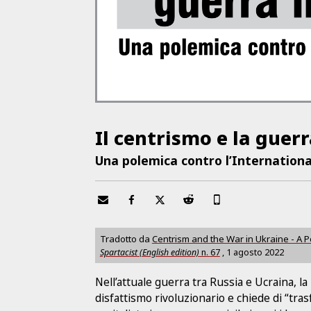
Il centrismo e la guer
Una polemica contro l’Internationa
Tradotto da
Centrism and the War in Ukraine - A P
Spartacist (English edition)
n.
67
,
1 agosto 2022
Nell’attuale guerra tra Russia e Ucraina, la
disfattismo rivoluzionario e chiede di “tr