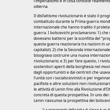
l’imperialismo e in cosa consiste realmente
odierna.
Il disfattismo rivoluzionario è stato il pr
combattuto durante la Prima guerra mondia
internazionale che hanno tradito il proleta
guerra. I bolscevichi proclamarono: 1) che n
dovevano battersi per la sconfitta del “pr
questa guerra reazionaria tra nazioni in un
capitalisti; 2) che la Seconda internazional
bisognava costruire una nuova internazion
rivoluzionario; e 3) per fare questo, i rivo
sostenitori aperti della borghesia nel movi
dagli opportunisti e dai centristi che usa
l’unità con i socialsciovinisti e per inganna
pacifiste e altre soluzioni non rivoluzion
le attività di Lenin fino alla Rivoluzione d
concreta di questa prospettiva. In uno dei su
Lenin riassunse la prospettiva dei bolscevi
“La propaganda della lotta di classe è un do