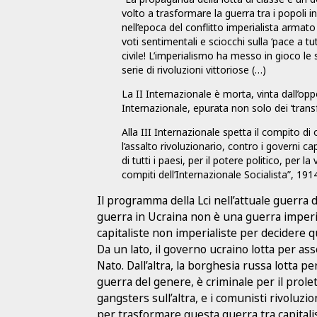
volto a trasformare la guerra tra i popoli in
nell’epoca del conflitto imperialista armato 
voti sentimentali e sciocchi sulla ‘pace a tu
civile! L’imperialismo ha messo in gioco le 
serie di rivoluzioni vittoriose (…)
La II Internazionale è morta, vinta dall’op
Internazionale, epurata non solo dei ‘tran
Alla III Internazionale spetta il compito di
l’assalto rivoluzionario, contro i governi cap
di tutti i paesi, per il potere politico, per la
compiti dell’Internazionale Socialista”, 191
Il programma della Lci nell’attuale guerra
guerra in Ucraina non è una guerra imperial
capitaliste non imperialiste per decidere q
Da un lato, il governo ucraino lotta per asse
Nato. Dall’altra, la borghesia russa lotta pe
guerra del genere, è criminale per il prolet
gangsters sull’altra, e i comunisti rivoluz
per trasformare questa guerra tra capitalis