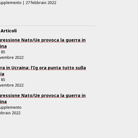
upplemento
|
27 febbraio 2022
 Articoli
gressione Nato/Ue provoca la guerra in
ina
.
85
ovembre 2022
ra in Ucraina: l’Ig ora punta tutto sulla
ia
.
85
ovembre 2022
gressione Nato/Ue provoca la guerra in
ina
upplemento
bbraio 2022