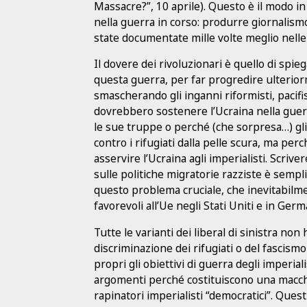
Massacre?”, 10 aprile). Questo è il modo in 
nella guerra in corso: produrre giornalismo
state documentate mille volte meglio nelle
Il dovere dei rivoluzionari è quello di spiega
questa guerra, per far progredire ulteriorme
smascherando gli inganni riformisti, pacifist
dovrebbero sostenere l’Ucraina nella guerr
le sue truppe o perché (che sorpresa…) gli 
contro i rifugiati dalla pelle scura, ma pe
asservire l’Ucraina agli imperialisti. Scrive
sulle politiche migratorie razziste è semp
questo problema cruciale, che inevitabilme
favorevoli all’Ue negli Stati Uniti e in German
Tutte le varianti dei liberal di sinistra no
discriminazione dei rifugiati o del fascis
propri gli obiettivi di guerra degli imperiali
argomenti perché costituiscono una macchia 
rapinatori imperialisti “democratici”. Quest