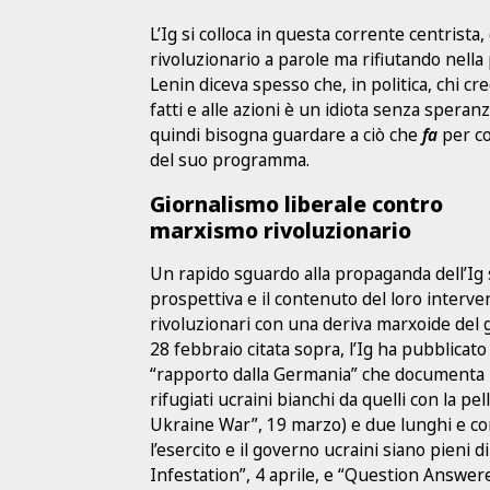
L’Ig si colloca in questa corrente centrista
rivoluzionario a parole ma rifiutando nella 
Lenin diceva spesso che, in politica, chi cre
fatti e alle azioni è un idiota senza speranz
quindi bisogna guardare a ciò che
fa
per co
del suo programma.
Giornalismo liberale contro
marxismo rivoluzionario
Un rapido sguardo alla propaganda dell’Ig 
prospettiva e il contenuto del loro interve
rivoluzionari con una deriva marxoide del g
28 febbraio citata sopra, l’Ig ha pubblicato 
“rapporto dalla Germania” che documenta il
rifugiati ucraini bianchi da quelli con la p
Ukraine War”, 19 marzo) e due lunghi e co
l’esercito e il governo ucraini siano pieni 
Infestation”, 4 aprile, e “Question Answ