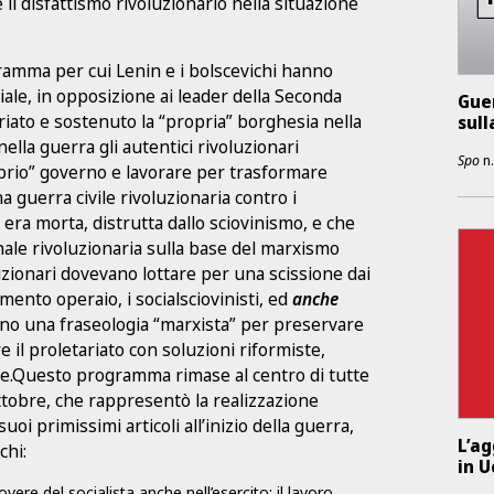
 il disfattismo rivoluzionario nella situazione
ogramma per cui Lenin e i bolscevichi hanno
le, in opposizione ai leader della Seconda
Guer
riato e sostenuto la “propria” borghesia nella
sull
ella guerra gli autentici rivoluzionari
Spo
n
oprio” governo e lavorare per trasformare
a guerra civile rivoluzionaria contro i
e era morta, distrutta dallo sciovinismo, e che
ale rivoluzionaria sulla base del marxismo
luzionari dovevano lottare per una scissione dai
mento operaio, i socialsciovinisti, ed
anche
vano una fraseologia “marxista” per preservare
re il proletariato con soluzioni riformiste,
arie.Questo programma rimase al centro di tutte
’Ottobre, che rappresentò la realizzazione
oi primissimi articoli all’inizio della guerra,
L’a
chi:
in U
vere del socialista anche nell’esercito; il lavoro