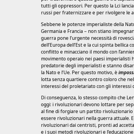
tutti gli oppressori. Per questo la Lci lancia
russi per fraternizzare e per rivolgere le a
Sebbene le potenze imperialiste della Nato 
Germania e Francia – non stiano impegnand
guerra pone l’urgente necessità di rovescia
dell’Europa dell’Est e la cui spinta bellic
conflitto e minacciano il mondo con l’annie
movimento operaio nei paesi imperialisti
predatorie degli imperialisti e stanno disa
la Nato e l’Ue. Per questo motivo, è
impossi
lotta senza quartiere contro coloro che ne
interessi del proletariato con gli interessi 
Di conseguenza, lo stesso compito che Le
oggi: i rivoluzionari devono lottare per sepa
al fine di forgiare un partito rivoluzionario
essere rivoluzionari nella guerra attuale. E
rivoluzionari dai centristi, pronti ad acce
e i suoi metodi rivoluzionari e l’educazione