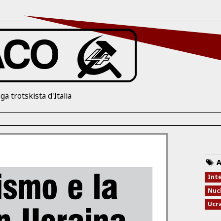
ga trotskista d'Italia
A
Int
Nucl
Ucr