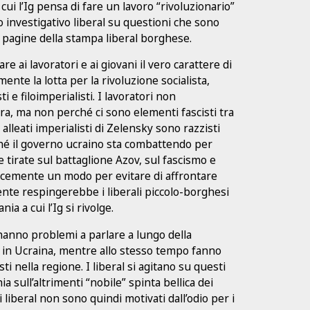
cui l’Ig pensa di fare un lavoro “rivoluzionario”
 investigativo liberal su questioni che sono
 pagine della stampa liberal borghese.
re ai lavoratori e ai giovani il vero carattere di
nte la lotta per la rivoluzione socialista,
i e filoimperialisti. I lavoratori non
a, ma non perché ci sono elementi fascisti tra
alleati imperialisti di Zelensky sono razzisti
rché il governo ucraino sta combattendo per
re tirate sul battaglione Azov, sul fascismo e
licemente un modo per evitare di affrontare
nte respingerebbe i liberali piccolo-borghesi
ia a cui l’Ig si rivolge.
n hanno problemi a parlare a lungo della
mo in Ucraina, mentre allo stesso tempo fanno
sti nella regione. I liberal si agitano su questi
sull’altrimenti “nobile” spinta bellica dei
i liberal non sono quindi motivati dall’odio per i