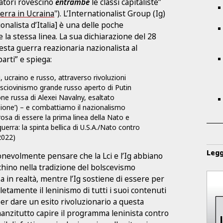
oratori rovescino
entrambe
le classi capitaliste”
erra in Ucraina
"). L’Internationalist Group (Ig)
ionalista d’Italia] è una delle poche
 la stessa linea. La sua dichiarazione del 28
esta guerra reazionaria nazionalista al
arti” e spiega:
 ucraino e russo, attraverso rivoluzioni
 sciovinismo grande russo aperto di Putin
ne russa di Alexei Navalny, esaltato
uzione’) – e combattiamo il nazionalismo
osa di essere la prima linea della Nato e
uerra: la spinta bellica di U.S.A./Nato contro
2022)
Legg
onevolmente pensare che la Lci e l’Ig abbiano
chino nella tradizione del bolscevismo
a in realtà, mentre l’Ig sostiene di essere per
letamente il leninismo di tutti i suoi contenuti
 per dare un esito rivoluzionario a questa
anzitutto capire il programma leninista contro