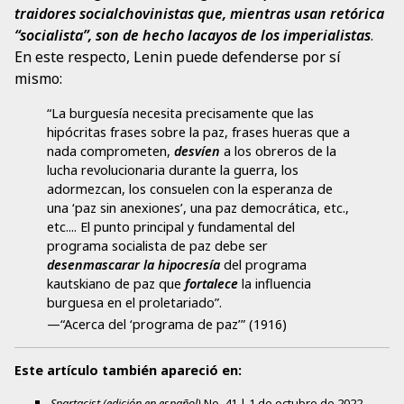
traidores socialchovinistas que, mientras usan retórica
“socialista”, son de hecho lacayos de los imperialistas
.
En este respecto, Lenin puede defenderse por sí
mismo:
“La burguesía necesita precisamente que las
hipócritas frases sobre la paz, frases hueras que a
nada comprometen,
desvíen
a los obreros de la
lucha revolucionaria durante la guerra, los
adormezcan, los consuelen con la esperanza de
una ‘paz sin anexiones’, una paz democrática, etc.,
etc.... El punto principal y fundamental del
programa socialista de paz debe ser
desenmascarar la hipocresía
del programa
kautskiano de paz que
fortalece
la influencia
burguesa en el proletariado”.
—“Acerca del ‘programa de paz’” (1916)
Este artículo también apareció en:
Spartacist (edición en español)
No.
41
|
1 de octubre de 2022