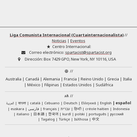
Liga Comunista Internacional (Cuartainternacionalista)
//
Noticias
|
Eventos
Centro Internacional:
Correo electrónico:
spartacist@spartacist.org
Dirección:
Box 7429 GPO, New York, NY 10116, USA
//
Australia
Canadá
Alemania
Francia
Reino Unido
Grecia
Italia
México
Filipinas
Estados Unidos
Sudáfrica
//
العربية
català
Cebuano
Deutsch
Ελληνικά
English
español
বাংলা
euskara
فارسی
français
עברית
हिन्दी
créole haïtien
Indonesia
日本語
한국어
italiano
kurdî
polski
português
русский
中文
Tagalog
Türkçe
IsiXhosa