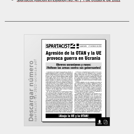
spartacist-es-2022-ucrania.pdf
Descargar número