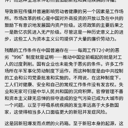
导致新冠传播并普遍影响劳动者健康的另一个因素是工作场
所。市场改革的核心是中国对外商投资的开放以及在中共的
鼓励下有意识地发展国内资产阶级。这项政策的主要后果之
一是数亿农民进入无产阶级。尽管这是一种历史意义上的进
步，这些工人为资本主义公司提供了大量的廉价劳动力。
残酷的工作条件在中国普遍存在——每周工作72小时的恶
劣“996”制度就是证明——推动中国空前崛起的就是对工
人的过度剥削。国有企业也未能免于恶劣的条件。许多工作
场所在半军事化劳动制度下运作，而这种制度是由中共控制
的工会和公司党委批准和实施的。不用说，在这种制度下，
工人们对健康、安全和自己的常规工作条件没有发言权。失
业和无家可归是中华人民共和国的沉疴积弊。官僚管理不善
和资本主义肆无忌惮的掠夺造成的空气污染已成为大城市的
一个问题，以至于呼吸系统疾病的发生率远高于大多数国
家，这使得相当多人口面临更大的新冠并发症风险。
这是因新冠爆发而点燃的火药箱。至于新冠本身的起源，这