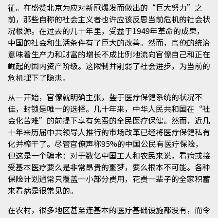
征。在盛赞北京为应对新冠爆发而做出的“巨大努力”之
前，那些自称的社会主义者也许应该反思当前危机的社会状
况根源。在过去的几十年里，受益于1949年革命的成果，
中国的社会和生活条件有了巨大的改善。然而，官僚的统治
意味着生产力和财富的增长不成比例地流向官僚自己和正在
崛起的国内资产阶级。这限制并削弱了社会进步，为当前的
危机埋下了隐患。
从一开始，官僚就明确主张，鉴于医疗保健系统的状况不
佳，封锁是唯一的选择。几十年来，中华人民共和国在“社
会化苦难”的前提下享有免费的全民医疗保健。然而，近几
十年来历届中共领导人推行的市场改革已经将医疗保健私有
化并榨干了。尽管官僚声称95%的中国公民有医疗保险，
但这是一个骗术：对于数亿中国工人和农民来说，看病或接
受基本医疗要么是非常昂贵的噩梦，要么根本不可能。各种
保险计划通常只覆盖一小部分费用，花费一辈子的全家积蓄
来看病是很常见的。
在农村，很多地区甚至连基本的医疗基础设施都没有，而令