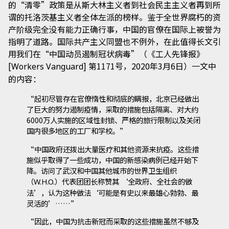
的“清零”政策是从斯大林主义者到社会民主主义者再到所
谓的托洛茨基主义者全体左派的榜样。鉴于全世界腐朽的资
产阶级完全没有能力正确行事，中国的官僚在国际上被誉为
指明了道路。国际共产主义同盟也不例外，在此值得长文引
用我们在“中国动员遏制冠状病毒”（《工人先锋报》
[
] 第1171号，2020年3月6日）一文中
Workers Vanguard
的内容：
“起初尽管存在官僚惰性和彻底的瞒报，北京已经做出
了巨大的努力遏制疫情，采取的措施包括隔离、对大约
6000万人实施的区域性封锁、严格的旅行限制以及关闭
国内很多地区的工厂和学校。”
“中国政府还拨出大量医疗和其他资源来抗疫。这些措
施似乎取得了一些成功，中国的新感染病例已经开始下
降。访问了武汉和中国其他城市的世界卫生组织
（
）代表团团长称赞其 ‘全政府、全社会的做
W.H.O.
法’，认为这种做法‘可能是有史以来最雄心勃勃、最
灵活的’……”
“因此，中国为抗击新冠而采取的这些措施虽然不够及