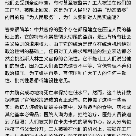
他们会受到全面审查，有时甚至被监禁？工人被锁在他们的
工厂里，被阻止回家，这是为了人民吗？如果“动态清零”
的目的是“为人民服务”，为什么要
针对
人民实施呢？
答案很简单：中共官僚的整个存在都是建立在压迫人民的基
础上的。它的特权积累是彻头彻尾的盗窃，是违背所有社会
主义原则的滥用权力。由于它的统治是建立在统治机构绝对
政治控制的基础上，任何对工人需求和利益的独立表达都必
然会挑战斯大林主义官僚的合法性。它不能让工人们说出他
们的想法，因为工人们会首先谴责不平等、官僚管理不善和
政治镇压。为了维护自身，官僚压制广大工人的任何主动
性、批判性思想或建设性意见。
中共确实成功地将死亡率保持在低水平。然而，这个统计数
据掩盖了官僚政策造成的真正恐怖。它掩盖了这样一些事
实：数亿人连续数周被关在家中，没有适当的食物、药物或
其他基本必需品；医院人满为患，拒绝治疗，医务人员被逼
到了极限；人们被关押在卡夫卡式的隔离中心，家人分离包
括孩子与父母分开；工人被锁在他们的机器上，被锁在工厂