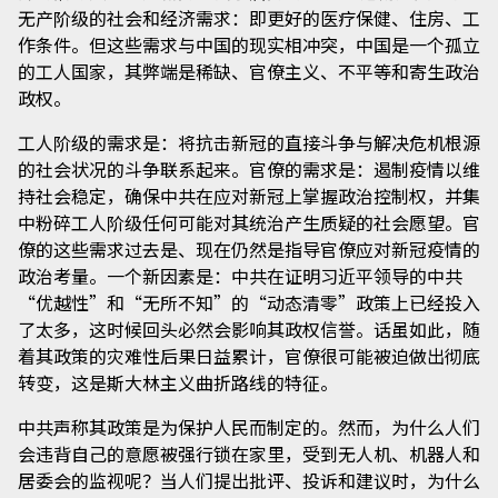
无产阶级的社会和经济需求：即更好的医疗保健、住房、工
作条件。但这些需求与中国的现实相冲突，中国是一个孤立
的工人国家，其弊端是稀缺、官僚主义、不平等和寄生政治
政权。
工人阶级的需求是：将抗击新冠的直接斗争与解决危机根源
的社会状况的斗争联系起来。官僚的需求是：遏制疫情以维
持社会稳定，确保中共在应对新冠上掌握政治控制权，并集
中粉碎工人阶级任何可能对其统治产生质疑的社会愿望。官
僚的这些需求过去是、现在仍然是指导官僚应对新冠疫情的
政治考量。一个新因素是：中共在证明习近平领导的中共
“优越性”和“无所不知”的“动态清零”政策上已经投入
了太多，这时候回头必然会影响其政权信誉。话虽如此，随
着其政策的灾难性后果日益累计，官僚很可能被迫做出彻底
转变，这是斯大林主义曲折路线的特征。
中共声称其政策是为保护人民而制定的。然而，为什么人们
会违背自己的意愿被强行锁在家里，受到无人机、机器人和
居委会的监视呢？当人们提出批评、投诉和建议时，为什么