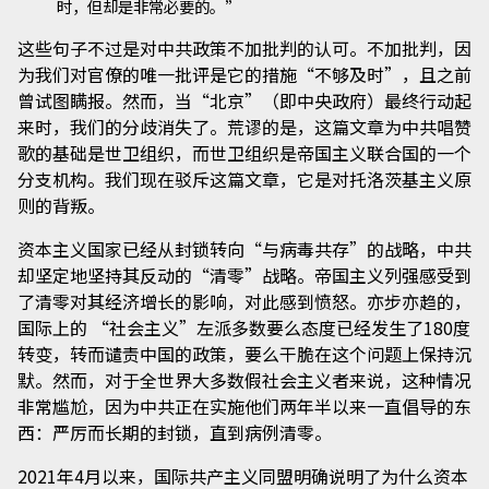
时，但却是非常必要的。”
这些句子不过是对中共政策不加批判的认可。不加批判，因
为我们对官僚的唯一批评是它的措施“不够及时”，且之前
曾试图瞒报。然而，当“北京”（即中央政府）最终行动起
来时，我们的分歧消失了。荒谬的是，这篇文章为中共唱赞
歌的基础是世卫组织，而世卫组织是帝国主义联合国的一个
分支机构。我们现在驳斥这篇文章，它是对托洛茨基主义原
则的背叛。
资本主义国家已经从封锁转向“与病毒共存”的战略，中共
却坚定地坚持其反动的“清零”战略。帝国主义列强感受到
了清零对其经济增长的影响，对此感到愤怒。亦步亦趋的，
国际上的 “社会主义”左派多数要么态度已经发生了180度
转变，转而谴责中国的政策，要么干脆在这个问题上保持沉
默。然而，对于全世界大多数假社会主义者来说，这种情况
非常尴尬，因为中共正在实施他们两年半以来一直倡导的东
西：严厉而长期的封锁，直到病例清零。
2021年4月以来，国际共产主义同盟明确说明了为什么资本