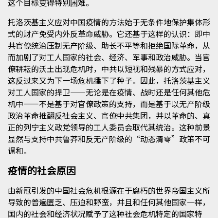
这个目标变得特别困难。
托洛茨基主义应对中国疫情的方法始于无条件地保护集体形
式的财产免受内外反革命威胁。它还基于这样的认识：即中
共官僚统治压制无产阶级、助长不平等和拒绝国际革命，从
而加剧了对工人国家的社会、经济、军事和政治威胁。当官
僚耕耘的沃土出现危机时，中共以短视和残暴的方式应对，
这反过来又为下一场危机播下了种子。因此，托洛茨基主义
对工人国家的捍卫——无论是在疫情、战时还是任何其他危
机中——不是基于对官僚政策的支持，而是基于以无产阶级
政治革命推翻反社会主义、官僚中共集团，并以革命的、真
正的列宁主义政党领导的工人委员会取代其统治。这种前景
显然与支持中共鲁莽和反无产阶级的“动态清零”政策不可
调和。
疫情的社会原因
由新冠引发的中国社会危机根源在于腐朽的世界帝国主义所
导致的普遍匮乏、压迫和野蛮，并且和任何其他国家一样，
国内的社会和经济状况赋予了这种社会危机特定的国家特