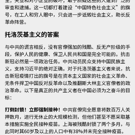
里；失业和对小企业的破坏；敢于质疑这些的人遭到广泛的
审查和逮捕。这一切都打着建设“中国特色社会主义”的旗
号，在工人和穷人眼中，只会进一步诋毁社会主义，助长反
革命阵营。
托洛茨基主义的答案
与中共的谎言相反，没有官僚强加的残酷、反无产阶级的手
段，保护人民的健康、保卫人民共和国是完全可能的。抗击
新冠必然是一项政治任务。中共动员民众支持中国民族主
义，支持习近平的绝对正确。对于托洛茨基主义者来说，抗
击新冠疫情打出的旗号是在资本主义国家的社会主义革命、
无条件捍卫中国反对反革命以及推翻斯大林主义官僚者的政
治革命。以下是真正的共产主义者在中国必须为之奋斗的目
标：
打倒封锁！立即强制接种！
中共官僚完全愿意将数百万人关
押数月，进行无休止的大规模检测，但他们甚至不愿采取基
本措施实施全民接种疫苗。上海被残酷封锁了两个多月，与
此同时其60岁及以上的人口中有38%并未完全接种疫苗。