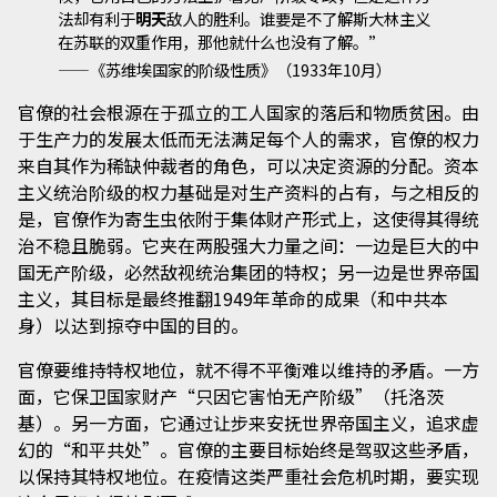
法却有利于
明天
敌人的胜利。谁要是不了解斯大林主义
在苏联的双重作用，那他就什么也没有了解。”
——《苏维埃国家的阶级性质》（1933年10月）
官僚的社会根源在于孤立的工人国家的落后和物质贫困。由
于生产力的发展太低而无法满足每个人的需求，官僚的权力
来自其作为稀缺仲裁者的角色，可以决定资源的分配。资本
主义统治阶级的权力基础是对生产资料的占有，与之相反的
是，官僚作为寄生虫依附于集体财产形式上，这使得其得统
治不稳且脆弱。它夹在两股强大力量之间：一边是巨大的中
国无产阶级，必然敌视统治集团的特权；另一边是世界帝国
主义，其目标是最终推翻1949年革命的成果（和中共本
身）以达到掠夺中国的目的。
官僚要维持特权地位，就不得不平衡难以维持的矛盾。一方
面，它保卫国家财产“只因它害怕无产阶级”（托洛茨
基）。另一方面，它通过让步来安抚世界帝国主义，追求虚
幻的“和平共处”。官僚的主要目标始终是驾驭这些矛盾，
以保持其特权地位。在疫情这类严重社会危机时期，要实现