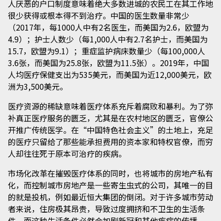
人厌恶的户口制度意味着绝大多数进城的农民工在其工作地
很少获得或根本得不到治疗。中国的医生数量非常少
（2017年，每1000人中有2名医生，而美国为2.6，欧盟为
4.9）；护士人数少（每1,000人中有2.7名护士，而美国为
15.7，欧盟为9.1）；重症监护病床数量少（每100,000人
3.6张，而美国为25.8张，欧盟为11.5张）。2019年，中国
人均医疗保健支出为535美元，而美国为近12,000美元，欧
洲为3,500美元。
医疗资源的稀缺意味着医疗体系充斥着腐败和暴利。为了弥
补真正医疗服务的匮乏，尤其是在农村地区的匮乏，官僚公
开推广传统医学。在“中国特色社会主义”的土地上，充足
的医疗只留给了那些能承担费用的资本家和特权官僚，而穷
人却往往死于原本可治疗的疾病。
市场化改革在摧毁医疗体系的同时，也将城市的房地产私有
化，而控制城市房地产是一些寄生虫式的公司，其唯一的目
的就是投机，例如最近恒大集团的倒闭。对于许多城市劳动
者来说，住房极其昂贵，导致过度拥挤和不卫生的生活条
件，而这种生活条件必然会加剧新冠和其他疾病的传播。