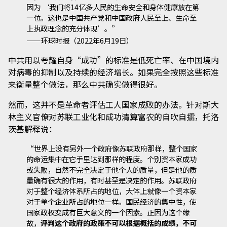
因为 ‘我们将14亿多人民的生命安全和身体健康放在第
一位。这也是中国共产党和中国政府人民至上、生命至
上执政理念的充分体现’。”
——环球时报（2022年6月19日）
中共用以夸耀自身“成功”的标准是低死亡率、在中国境内
对病毒的抑制以及持续的经济增长。如果完全按照这些标准
来衡量整个做法，那么中共确实做得很好。
然而，这并不是革命者评估工人国家成败的办法。针对斯大
林主义官僚对苏联工业化和成功清算富农的自吹自擂，托洛
茨基解释说：
“世界上没有另外一个政府像苏联政府那样，整个国家
的命运集中在它手里达到那样的程度。个别资本家成功
或失败，自然不完全决定于他个人的质量，但是他的质
量确有很大的作用，有时甚至是决定的作用。苏联政府
对于整个经济体系所占的地位，大体上就像一个资本家
对于单个企业所占的地位一样。国民经济的集中性，使
国家政权变成有巨大意义的一个因素。正因为这个缘
故，
评判这个政府的政策不可以根据概括的成绩，不可