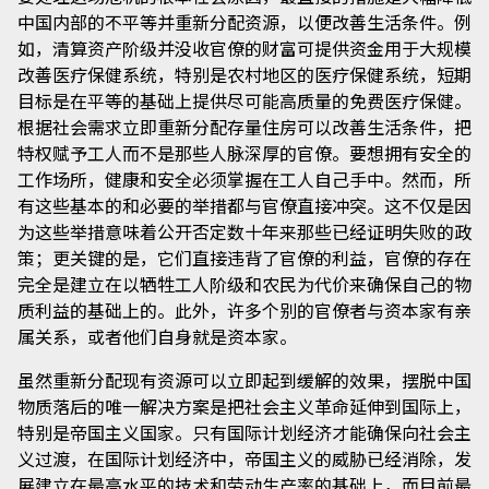
中国内部的不平等并重新分配资源，以便改善生活条件。例
如，清算资产阶级并没收官僚的财富可提供资金用于大规模
改善医疗保健系统，特别是农村地区的医疗保健系统，短期
目标是在平等的基础上提供尽可能高质量的免费医疗保健。
根据社会需求立即重新分配存量住房可以改善生活条件，把
特权赋予工人而不是那些人脉深厚的官僚。要想拥有安全的
工作场所，健康和安全必须掌握在工人自己手中。然而，所
有这些基本的和必要的举措都与官僚直接冲突。这不仅是因
为这些举措意味着公开否定数十年来那些已经证明失败的政
策；更关键的是，它们直接违背了官僚的利益，官僚的存在
完全是建立在以牺牲工人阶级和农民为代价来确保自己的物
质利益的基础上的。此外，许多个别的官僚者与资本家有亲
属关系，或者他们自身就是资本家。
虽然重新分配现有资源可以立即起到缓解的效果，摆脱中国
物质落后的唯一解决方案是把社会主义革命延伸到国际上，
特别是帝国主义国家。只有国际计划经济才能确保向社会主
义过渡，在国际计划经济中，帝国主义的威胁已经消除，发
展建立在最高水平的技术和劳动生产率的基础上，而目前最