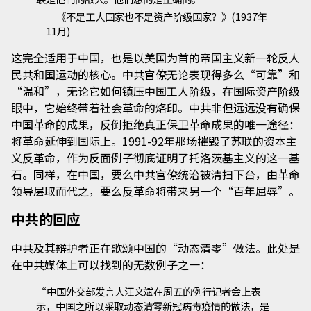
——《不是工人国家也不是资产阶级国家？》(1937年
11月)
这完全适用于中国，也是以美国为首的帝国主义新一轮反人
民共和国运动的核心。中共官僚无论表现得多么“可靠”和
“温和”，无论它如何镇压中国工人阶级，在国际资产阶级
眼中，它始终带着社会革命的烙印。中共非但远远没有确保
中国革命的成果，反倒拒绝真正保卫革命成果的唯一途径：
将革命延伸到国际上。1991-92年那场摧毁了苏联的资本主
义反革命，作为反面例子彻底证明了托洛茨基主义的这一基
石。同样，在中国，要么中共官僚统治被清扫下台，由革命
领导层取而代之，要么反革命将带来另一个“百年屈辱”。
中共的回应
中共及其辩护者正在歌颂中国的“动态清零”做法。此处是
在中共媒体上可以找到的无数例子之一：
“中国外交部发言人汪文斌在周五的例行记者会上表
示，中国之所以采取动态清零新冠病毒疫情的做法，是