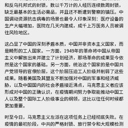
和反乌托邦式的封锁，数以千万计的人经历连续数周封锁，
缺乏最基本的生活必需品，并且还不断遭到警察的镇压。中
国调动资源抗击病毒的场景也最令人印象深刻：医疗设备的
生产大幅增加，医院在几天内建成，成千上万医务人员被调
往风险地区。
这凸显了中国的深刻矛盾本质，中国并非资本主义国家，而
是畸形的工人国家。一方面，1949年的革命将中国从帝国
主义中解放出来并建立了计划经济，那场革命的成果至今依
然是这个国家的基础。另一方面，统治这个国家的是中国共
产党领导的官僚阶层，这个阶层压迫工人阶级并削弱了这些
成果。随着美国及其盟友不断加强对中国的军事和经济威
胁，以及中国国内的社会矛盾接近沸点，马克思主义者应该
形成对中国的正确认识，在疫情期间努力争取能推动中国工
人以及整个国际工人阶级事业的纲领，这比以往任何时候都
更加重要。
时至今日，马克思主义左派在这项任务上已经彻底失败。在
疫情的最初阶段，中共的严格封锁、旅行禁令和大规模检测