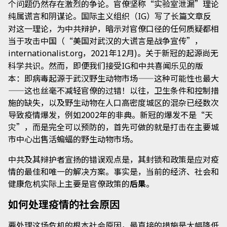
个问题仍然存在激烈的争论。官僚坚称“实验室泄漏”理论
纯属谎言和阴谋论。国际主义组织（
）写了长篇文章反
IG
对这一理论，为中共辩护，暗示对官僚口径的任何质疑都相
当于攻击中国（“美国对武汉的大谎言是战争宣传”，
，2021年12月)。关于新冠的起源尚无
internationalist.org
科学共识。然而，即便我们接受
和中共喜闻乐见的版
IG
本：即病毒起源于武汉野生动物市场——这种可能性也最大
——这也丝毫不减轻官僚的过错！以往，卫生条件和控制措
施的缺失，以及野生动物在人口高密度城区的混杂已经数次
导致疫情爆发，例如2002年的非典。新冠的爆发不是“天
灾”，而是完全可以预防的，首先可做的就是打击在主要城
市中心出售活蝙蝠的野生动物市场。
中共及其辩护者宣扬的错误观点是，其封锁和政策是应对疫
情的最佳和唯一的解决方案。事实是，当前的经济、社会和
健康危机实际上主要是官僚政策的
后果
。
如何处理疫情的社会原因
要处理这场危机的根本社会原因，最直接的措施是大幅降低