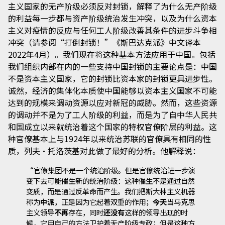
主义国家的无产阶级必须反对封锁，解释了为什么无产阶级
的利益每一步都与资产阶级统治发生冲突，以及为什么资本
主义对疫情的反应与任何工人阶级改善其条件的进步斗争相
冲突（请参阅“打倒封锁！”《斯巴达克派》中文译本
2022年4月）。我们现在将这种基本方法应用于中国。包括
我们组织内部在内的一些支持中国封锁的主要论点是：中国
不是资本主义国家，它的封锁比资本家的封锁更具进步性。
诚然，经济的集体化本质使中国能够以资本主义国家不可能
达到的规模来调动资源以应对新冠的威胁。然而，这些资源
的调动并不是为了工人阶级的利益，而是为了自中华人民共
和国成立以来就统治着这个国家的特权官僚阶层的利益。这
种官僚基本上与1924年以来统治苏联的官僚具有相同的性
质，列夫·托洛茨基对此做了最好的分析。他解释说：
“官僚集团不是一个统治阶级。但是官僚统治进一步演
变下去可能催生新的统治阶级：这种催生不是通过自然
变质，而是通过反革命而产生。我们把斯大林主义机器
称为
中派
，正是因为它起着双重的作用；
今天
当马克思
主义领导
不再
存在，同时
还没有
这样的领导出现的时
候，它用自己的方法卫护着无产阶级专政；但是这种方