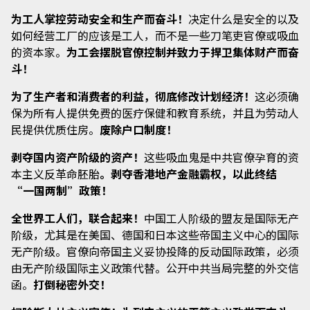
为工人掌控劳动安全和生产而奋斗！
决定什么是安全的以及
如何经营工厂的应该是工人，而不是一些刀笔吏官僚或吸血
的资本家。
为工会摆脱官僚控制并致力于捍卫集体财产而奋
斗！
为了生产者和消费者的利益，彻底修改计划经济！
这必须确
保为所有人提供免费的医疗保健和教育系统，并且为劳动人
民提供优质住房。
废除户口制度！
剥夺国内资产阶级的资产！
这些吸血鬼是中共官僚孕育的资
本主义反革命胚胎
。剥夺香港地产金融霸权，以此终结
“一国两制”政策！
全世界工人们，联合起来！
中国工人阶级的盟友是国际无产
阶级，尤其是在美国、德国和日本这些帝国主义中心的国际
无产阶级。官僚向帝国主义妥协投降的反动国际政策，必须
由无产阶级国际主义政策代替。公开中共当局完整的外交信
函。
打倒秘密外交！