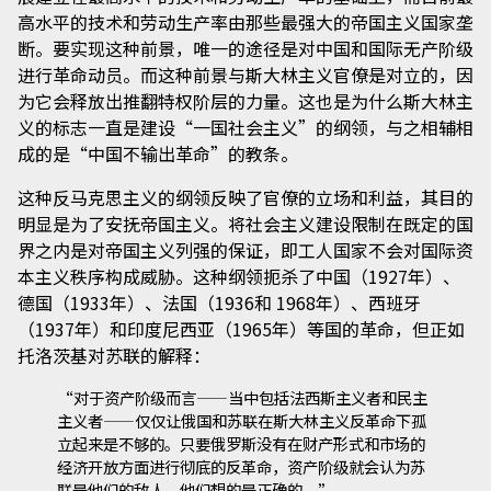
高水平的技术和劳动生产率由那些最强大的帝国主义国家垄
断。要实现这种前景，唯一的途径是对中国和国际无产阶级
进行革命动员。而这种前景与斯大林主义官僚是对立的，因
为它会释放出推翻特权阶层的力量。这也是为什么斯大林主
义的标志一直是建设“一国社会主义”的纲领，与之相辅相
成的是“中国不输出革命”的教条。
这种反马克思主义的纲领反映了官僚的立场和利益，其目的
明显是为了安抚帝国主义。将社会主义建设限制在既定的国
界之内是对帝国主义列强的保证，即工人国家不会对国际资
本主义秩序构成威胁。这种纲领扼杀了中国（1927年）、
德国（1933年）、法国（1936和 1968年）、西班牙
（1937年）和印度尼西亚（1965年）等国的革命，但正如
托洛茨基对苏联的解释：
“对于资产阶级而言——当中包括法西斯主义者和民主
主义者——仅仅让俄国和苏联在斯大林主义反革命下孤
立起来是不够的。只要俄罗斯没有在财产形式和市场的
经济开放方面进行彻底的反革命，资产阶级就会认为苏
联是他们的敌人。他们想的是正确的。”