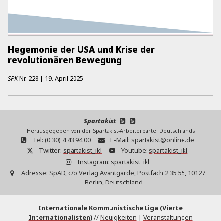
Hegemonie der USA und Krise der
revolutionären Bewegung
SPK
Nr.
228
|
19. April 2025
Spartakist
Herausgegeben von der Spartakist-Arbeiterpartei Deutschlands
Tel:
(0 30) 4 43 94 00
E-Mail:
spartakist@online.de
Twitter:
spartakist_ikl
Youtube:
spartakist_ikl
Instagram:
spartakist_ikl
Adresse:
SpAD, c/o Verlag Avantgarde, Postfach 2 35 55, 10127
Berlin, Deutschland
Internationale Kommunistische Liga (Vierte
Internationalisten)
//
Neuigkeiten
|
Veranstaltungen