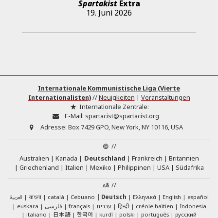
Spartakist
Extra
19. Juni 2026
Internationale Kommunistische Liga (Vierte
Internationalisten)
//
Neuigkeiten
|
Veranstaltungen
Internationale Zentrale:
E-Mail:
spartacist@spartacist.org
Adresse:
Box 7429 GPO, New York, NY 10116, USA
//
Australien
Kanada
Deutschland
Frankreich
Britannien
Griechenland
Italien
Mexiko
Philippinen
USA
Südafrika
//
العربية
català
Cebuano
Deutsch
Ελληνικά
English
español
বাংলা
euskara
فارسی
français
עברית
हिन्दी
créole haïtien
Indonesia
日本語
한국어
italiano
kurdî
polski
português
русский