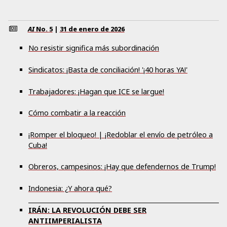
AI
No.
5
|
31 de enero de 2026
No resistir significa más subordinación
Sindicatos: ¡Basta de conciliación! '¡40 horas YA!'
Trabajadores: ¡Hagan que ICE se largue!
Cómo combatir a la reacción
¡Romper el bloqueo! | ¡Redoblar el envío de petróleo a
Cuba!
Obreros, campesinos: ¡Hay que defendernos de Trump!
Indonesia: ¿Y ahora qué?
IRÁN: LA REVOLUCIÓN DEBE SER
ANTIIMPERIALISTA