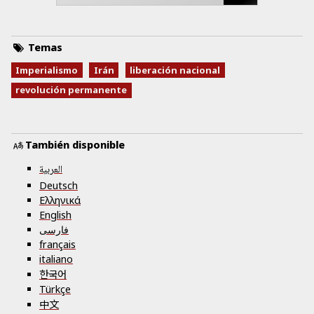
Temas
Imperialismo
Irán
liberación nacional
revolución permanente
También disponible
العربية
Deutsch
Ελληνικά
English
فارسی
français
italiano
한국어
Türkçe
中文