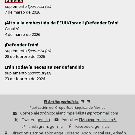
Jamenei
suplemento
Spartacist (es)
7 de marzo de 2026
¡Alto a la embestida de EEUU/Israel! ¡Defender Irán!
Canal AI
4 de marzo de 2026
¡Defender Irán!
suplemento
Spartacist (es)
28 de febrero de 2026
Irán todavía necesita ser defendido
suplemento
Spartacist (es)
23 de febrero de 2026
El Antiimperialista
Publicación del Grupo Espartaquista de México
Correo electrónico:
elantiimperialista@protonmail.com
Twitter:
gem_lci
Youtube:
ElAntiimperialista-x6t
Instagram:
gem_lci
Facebook:
gem.lci2
Dirección:
Escribe sólo: Ángel Briseño, Apdo. Postal 006, Admón.