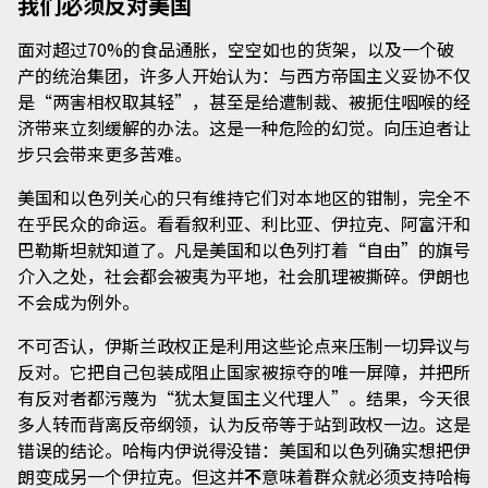
我们必须反对美国
面对超过70%的食品通胀，空空如也的货架，以及一个破
产的统治集团，许多人开始认为：与西方帝国主义妥协不仅
是“两害相权取其轻”，甚至是给遭制裁、被扼住咽喉的经
济带来立刻缓解的办法。这是一种危险的幻觉。向压迫者让
步只会带来更多苦难。
美国和以色列关心的只有维持它们对本地区的钳制，完全不
在乎民众的命运。看看叙利亚、利比亚、伊拉克、阿富汗和
巴勒斯坦就知道了。凡是美国和以色列打着“自由”的旗号
介入之处，社会都会被夷为平地，社会肌理被撕碎。伊朗也
不会成为例外。
不可否认，伊斯兰政权正是利用这些论点来压制一切异议与
反对。它把自己包装成阻止国家被掠夺的唯一屏障，并把所
有反对者都污蔑为“犹太复国主义代理人”。结果，今天很
多人转而背离反帝纲领，认为反帝等于站到政权一边。这是
错误的结论。哈梅内伊说得没错：美国和以色列确实想把伊
朗变成另一个伊拉克。但这并
不
意味着群众就必须支持哈梅