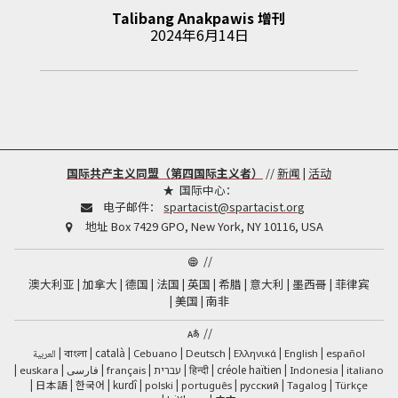
Talibang Anakpawis
增刊
2024年6月14日
国际共产主义同盟（第四国际主义者）
//
新闻
|
活动
国际中心：
电子邮件：
spartacist@spartacist.org
地址
Box 7429 GPO, New York, NY 10116, USA
//
澳大利亚
加拿大
德国
法国
英国
希腊
意大利
墨西哥
菲律宾
美国
南非
//
català
العربية
Cebuano
Deutsch
Ελληνικά
English
español
বাংলা
فارسی
हिन्दी
créole haïtien
euskara
français
עברית
Indonesia
italiano
日本語
한국어
kurdî
polski
português
русский
Tagalog
Türkçe