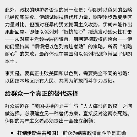
此外，政权的辩护者否认的另一点是：伊朗对以色列的战略
已经彻底失败。伊朗试图扶植代理力量，期望逐步改变地区
力量对比。但面对狂暴的犹太复国主义攻势，伊朗未能作出
果断回应。即便以色列对“抵抗轴心”接连发动毁灭性打击
——从对真主党领导层的斩首，到阿萨德政权的垮台——伊
朗仍坚持其“慢慢把以色列青蛙煮熟”的策略。所谓“战略
耐心”的失败，最终体现在美国和以色列把战争带回了伊朗
本土。
事实是，要真正击败美国和以色列，需要完全不同的战略：
以团结本地区所有人民、共同为解放而斗争为基础。
给群众一个真正的替代选择
群众被迫在“美国扶持的君主”与“人人痛恨的政权”之间
做选择。必须建立另一种替代方案，直接反对这两条死路。
伊朗的共产主义者必须提出一套独立纲领：
打倒伊斯兰共和国！
群众为结束政权而斗争是正确