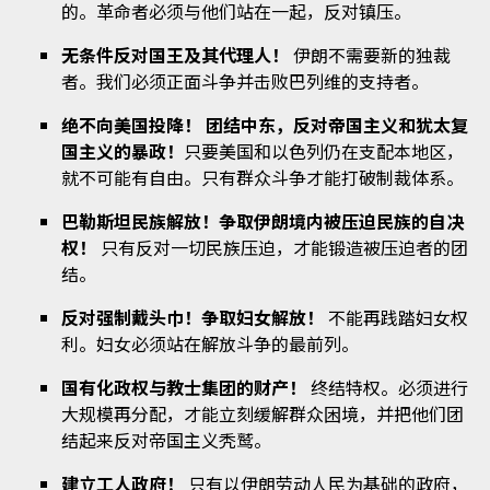
的。革命者必须与他们站在一起，反对镇压。
无条件反对国王及其代理人！
伊朗不需要新的独裁
者。我们必须正面斗争并击败巴列维的支持者。
绝不向美国投降！
团结中东，反对帝国主义和犹太复
国主义的暴政！
只要美国和以色列仍在支配本地区，
就不可能有自由。只有群众斗争才能打破制裁体系。
巴勒斯坦民族解放！争取伊朗境内被压迫民族的自决
权！
只有反对一切民族压迫，才能锻造被压迫者的团
结。
反对强制戴头巾！争取妇女解放！
不能再践踏妇女权
利。妇女必须站在解放斗争的最前列。
国有化政权与教士集团的财产！
终结特权。必须进行
大规模再分配，才能立刻缓解群众困境，并把他们团
结起来反对帝国主义秃鹫。
建立工人政府！
只有以伊朗劳动人民为基础的政府，