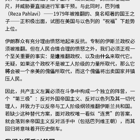
尺，并威胁要直接进行军事干预。与此同时，巴列维
（Reza Pahlavi）——1979年被推翻的、臭名昭著的国王之
子——正积极出面，试图在美国与以色列的“祝福”下趁势
上位。
伊朗群众有充分理由愤怒地起来反抗。专制的伊斯兰政权必
须被推翻。但在人民合情合理的愤怒之外，我们必须正视一
个至关重要的事实：是
谁
推翻政权、以及由
什么
来取代它。
无疑，如果这个政权不是被工人阶级的力量所取代，那么它
将
会被一个亲美的傀儡所取代，而这个傀儡将出卖国家并镇
压人民。
因此，共产主义左翼必须在斗争中构成一个独立的阵营，一
个“第三极”：反对外国帝国主义、反对以色列及其一切代
理人，并致力于以反帝与工人阶级纲领推翻伊斯兰共和国。
若缺少这种替代方案，面对政权唯一看似“连贯”的答案，
就会落到亲帝国主义反对派手中（包括巴列维王朝），而其
回归将意味着开历史倒车。