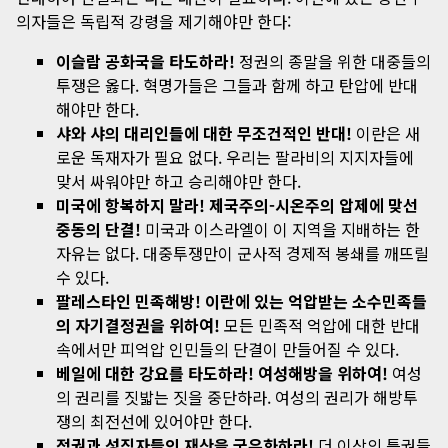
의자들은 독립적 강령을 제기해야만 한다:
이슬람 공화국을 타도하라!
정권의 종말을 위한 대중들의
투쟁은 옳다. 혁명가들은 그들과 함께 하고 탄압에 반대
해야만 한다.
샤와 샤의 대리인들에 대한 무조건적인 반대!
이란은 새
로운 독재자가 필요 없다. 우리는 팔라비의 지지자들에
맞서 싸워야만 하고 승리해야만 한다.
미국에 항복하지 말라! 제국주의-시온주의 압제에 맞선
중동의 단결!
미국과 이스라엘이 이 지역을 지배하는 한
자유는 없다. 대중투쟁만이 군사적 경제적 봉쇄를 깨뜨릴
수 있다.
팔레스타인 민족해방! 이란에 있는 억압받는 소수민족들
의 자기결정권을 위하여!
모든 민족적 억압에 대한 반대
속에서만 피억압 인민들의 단결이 만들어질 수 있다.
베일에 대한 강요를 타도하라! 여성해방을 위하여!
여성
의 권리를 짓밟는 짓을 중단하라. 여성의 권리가 해방투
쟁의 최전선에 있어야만 한다.
정권과 성직자들의 재산을 국유화하라!
더 이상의 특권들