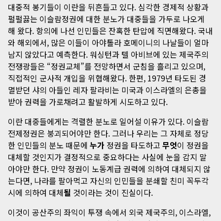
대중적 봉기들이 이란을 뒤흔들고 있다. 심각한 경제적 상황과
펄펄끓는 이슬람정권에 대한 분노가 대중들을 가두로 나오게
해 왔다. 항의에 나선 인민들은 잔혹한 탄압에 직면해왔다. 국내
와 해외에서, 많은 이들이 아야톨라 호메이니의 나날들이 얼마
남지 않았다고 예측한다. 워싱턴과 텔 아비브에 있는 제국주의
전쟁광들은 “정권교체”를 전망하면서 군침을 흘리고 있으며,
직접적인 군사적 개입을 위협해왔다. 한편, 1979년 타도된 경
멸받던 샤의 아들인 레자 팔라비는 미국과 이스라엘의 은총을
받아 권력을 가로채려고 활발하게 시도하고 있다.
이란 대중들에게는 격렬한 분노로 일어설 이유가 있다. 이슬람
전제정권은 붕괴되어야만 한다. 그러나 우리는 그 자체로 정당
한 인민들의 분노 때문에
누가
정권을 타도하고
무엇
이 정권을
대체할 것인지가 결정적으로 중요하다는 사실에 눈을 감지 말
아야만 한다. 만약 정권이 노동계급 권력에 의하여 대체되지 않
는다면, 나라를 팔아먹고 자신의 인민들을 분쇄할 친미 꼭두각
시에 의하여 대체
될
것이라는 것이 진실이다.
이것이 공산주의 좌익이 투쟁 속에서 외국 제국주의, 이스라엘,