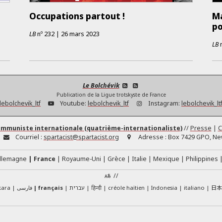
Occupations partout !
Ma
po
LB
nº
232
|
26 mars 2023
LB
Le Bolchévik
Publication de la Ligue trotskyste de France
lebolchevik_ltf
Youtube:
lebolchevik_ltf
Instagram:
lebolchevik_lt
ommuniste internationale (quatrième-internationaliste)
//
Presse
|
C
Courriel :
spartacist@spartacist.org
Adresse :
Box 7429 GPO, New
llemagne
France
Royaume-Uni
Grèce
Italie
Mexique
Philippines
//
日
kara
فارسی
français
עברית
हिन्दी
créole haïtien
Indonesia
italiano