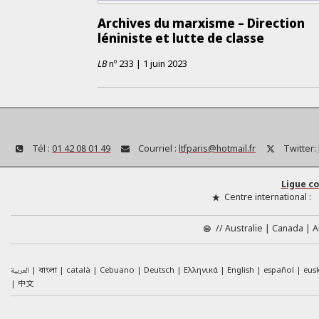
Archives du marxisme – Direction
léniniste et lutte de classe
LB
nº
233
|
1 juin 2023
Tél :
01 42 08 01 49
Courriel :
ltfparis@hotmail.fr
Twitter:
Ligue c
Centre international :
//
Australie
Canada
A
العربية
català
Cebuano
Deutsch
Ελληνικά
English
español
eus
বাংলা
中文