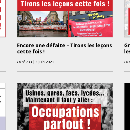
Encore une défaite – Tirons les leçons
G
cette fois !
le
LB
nº
233
|
1 juin 2023
LB