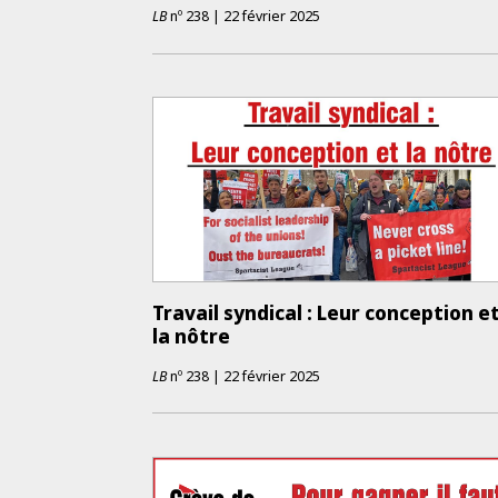
LB
nº
238
|
22 février 2025
Travail syndical : Leur conception e
la nôtre
LB
nº
238
|
22 février 2025