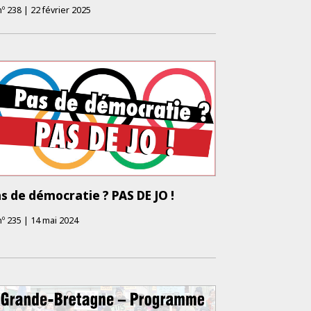
nº
238
|
22 février 2025
s de démocratie ? PAS DE JO !
nº
235
|
14 mai 2024