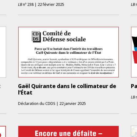
LB
nº
238
|
22 février 2025
LB
t
Gaël Quirante dans le collimateur de
Pa
l’État
LB
Déclaration du CDDS
|
22 janvier 2025