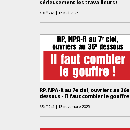
sérieusement les travailleurs !
LB
nº
243
|
16 mai 2026
RP, NPA-R au 7e ciel, ouvriers au 36e
dessous - Il faut combler le gouffre 
LB
nº
241
|
13 novembre 2025