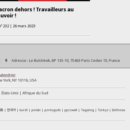
cron dehors ! Travailleurs au
uvoir !
nº
232
|
26 mars 2023
f
Adresse :
Le Bolchévik, BP 135-10, 75463 Paris Cedex 10, France
alendrier
 York, NY 10116, USA
États-Unis
Afrique du Sud
本語
한국어
kurdî
polski
português
русский
Tagalog
Türkçe
IsiXhosa