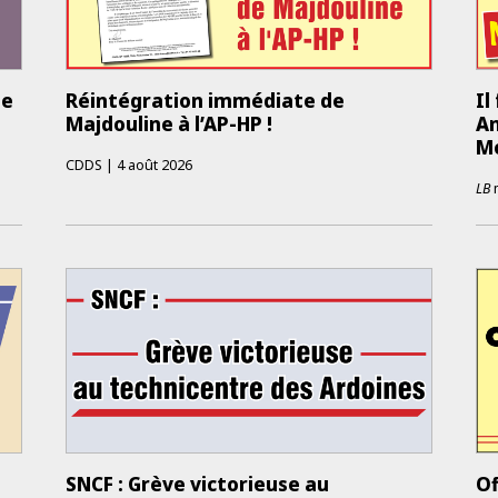
ne
Réintégration immédiate de
Il
Majdouline à l’AP-HP !
An
Mo
CDDS
|
4 août 2026
LB
SNCF : Grève victorieuse au
Of