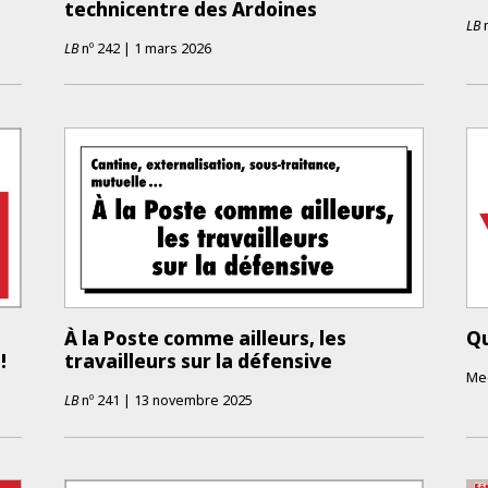
technicentre des Ardoines
LB
LB
nº
242
|
1 mars 2026
À la Poste comme ailleurs, les
Qu
!
travailleurs sur la défensive
Mee
LB
nº
241
|
13 novembre 2025