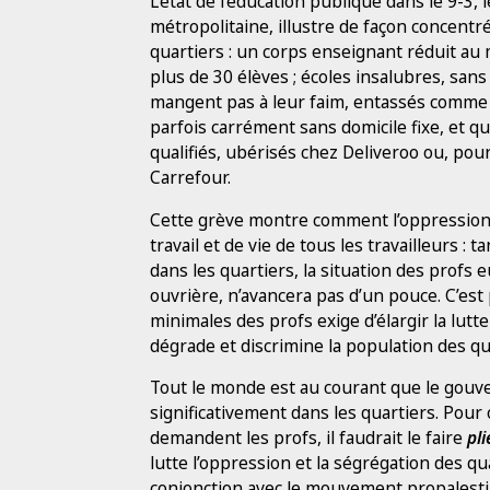
L’état de l’éducation publique dans le 9-3,
métropolitaine, illustre de façon concentr
quartiers : un corps enseignant réduit au
plus de 30 élèves ; écoles insalubres, sans
mangent pas à leur faim, entassés comme 
parfois carrément sans domicile fixe, et q
qualifiés, ubérisés chez Deliveroo ou, po
Carrefour.
Cette grève montre comment l’oppression 
travail et de vie de tous les travailleurs :
dans les quartiers, la situation des profs
ouvrière, n’avancera pas d’un pouce. C’est
minimales des profs exige d’élargir la lutte
dégrade et discrimine la population des qu
Tout le monde est au courant que le gouve
significativement dans les quartiers. Pou
demandent les profs, il faudrait le faire
pli
lutte l’oppression et la ségrégation des qua
conjonction avec le mouvement propalestin