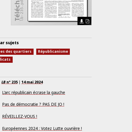
lb-235.pdf
ar sujets
nes des quartiers
Républicanisme
dicats
LB
nº
235
|
14 mai 2024
L’arc républicain écrase la gauche
Pas de démocratie ? PAS DE JO !
RÉVEILLEZ-VOUS !
Européennes 2024 : Votez Lutte ouvrière !