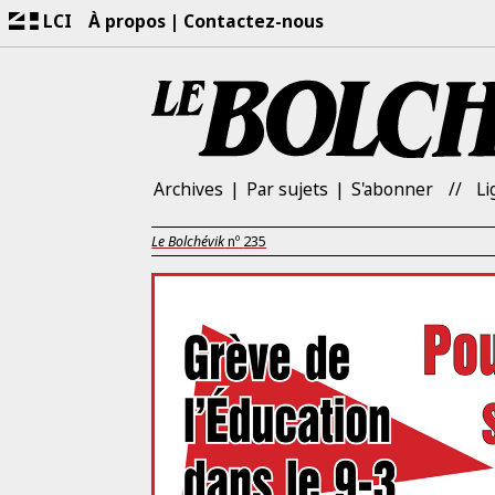
LCI
À propos
Contactez-nous
Archives
Par sujets
S'abonner
Li
Le Bolchévik
nº
235