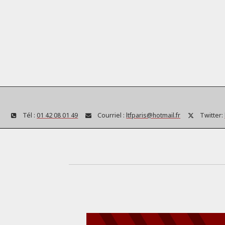
Tél :
01 42 08 01 49
Courriel :
ltfparis@hotmail.fr
Twitter: