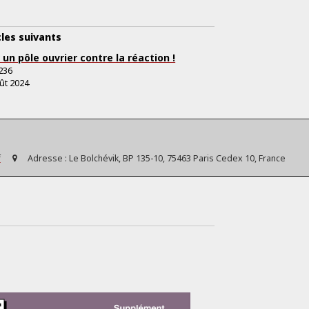
cles suivants
 un pôle ouvrier contre la réaction !
236
ût 2024
f
Adresse :
Le Bolchévik, BP 135-10, 75463 Paris Cedex 10, France