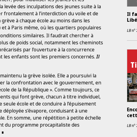
 levée des inculpations des jeunes suite à la
er frontalement à l’interdiction du voile et de
Il f
Lib
 la grève à chaque école au moins dans les
 et à Paris même, où les quartiers populaires
LB
nº
conditions similaires. Il faudrait chercher à
 plus de poids social, notamment les cheminots
précarisés par l’ouverture à la concurrence
ont les enfants sont les premiers concernés.
Il
 maintenu la grève isolée. Elle a poursuivi la
er la confrontation avec le gouvernement, en
’« école de la République ». Comme toujours, ce
ents qui font grève, chacun à titre individuel,
e seule école et de conduire à l’épuisement
Enco
gie déployée s’évapore, conduisant à une
cett
ale. En somme, une répétition à petite échelle
ant du programme procapitaliste des
LB
nº
!