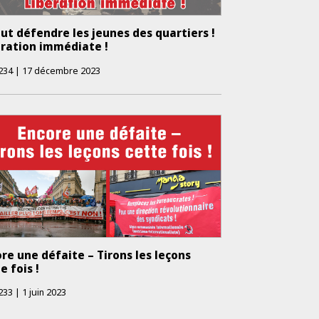
aut défendre les jeunes des quartiers !
ération immédiate !
234
|
17 décembre 2023
re une défaite – Tirons les leçons
e fois !
233
|
1 juin 2023