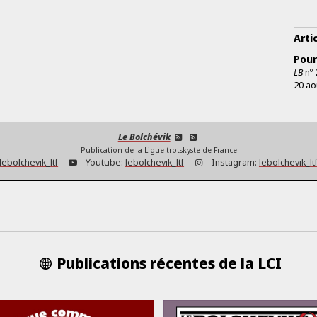
Arti
Pour
LB
nº
20 ao
Le Bolchévik
Publication de la Ligue trotskyste de France
lebolchevik_ltf
Youtube:
lebolchevik_ltf
Instagram:
lebolchevik_lt
Publications récentes de la LCI