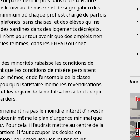
 le département le plus pauvre de la France
ée le niveau de misère et de ségrégation des
 minimum où chaque prof est chargé de parfois
 plafonds, sans chaises, et des élèves qui ne
des sardines dans des logements décrépits,
ui n’ont pour tout avenir que des emplois non
ur les femmes, dans les EHPAD ou chez
des minorités rabaisse les conditions de
 tant que les conditions de misère persistent
 eux-mêmes, et de l’ensemble de la classe
Voir
 pourquoi satisfaire même les revendications
 et les enjeux de la mobilisation à tout ce qui
artiers.
rnement n’a pas le moindre intérêt d’investir
r obtenir même le plan d’urgence minimal que
er
. Pour cela, il faudrait mettre au centre de la
rtiers. Il faut occuper les écoles en
ien ; pour mobiliser les jeunes et les