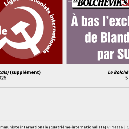
çais)
(supplément)
Le Bolché
2026
5
ommuniste internationale (quatrième-internationaliste)
//
Presse
|
C