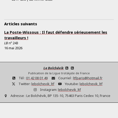
Articles suivants
La Poste-Wissous : Il faut défendre sérieusement les
travailleurs !
LB
nº
243
16 mai 2026
Le Bolchévik
Publication de la Ligue trotskyste de France
Tél :
01 42 08 01 49
Courriel :
ltfparis@hotmail.fr
Twitter:
lebolchevik_ltf
Youtube:
lebolchevik_ltf
Instagram:
lebolchevik_ltf
Adresse :
Le Bolchévik, BP 135-10, 75463 Paris Cedex 10, France