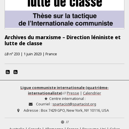
Archives du marxisme – Direction léniniste et
lutte de classe
LB
nº
233
|
1 juin 2023
|
France
Ligue communiste internationale (quatrième-
internationaliste)
//
Presse
|
Calendrier
Centre international :
Courriel :
spartacist@spartacist.org
Adresse :
Box 7429 GPO, New York, NY 10116, USA
//
Australie
Canada
Allemagne
France
Royaume-Uni
Grèce