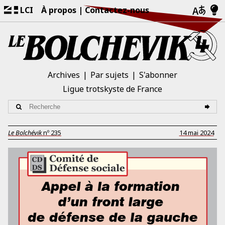
LCI
À propos
Contactez-nous
Archives
Par sujets
S'abonner
Ligue trotskyste de France
Le Bolchévik
nº
235
14 mai 2024