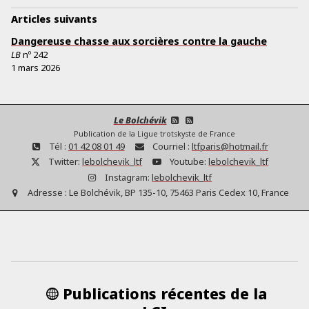
Articles suivants
Dangereuse chasse aux sorcières contre la gauche
LB
nº
242
1 mars 2026
Le Bolchévik
Publication de la Ligue trotskyste de France
Tél :
01 42 08 01 49
Courriel :
ltfparis@hotmail.fr
Twitter:
lebolchevik_ltf
Youtube:
lebolchevik_ltf
Instagram:
lebolchevik_ltf
Adresse :
Le Bolchévik, BP 135-10, 75463 Paris Cedex 10, France
Publications récentes de la