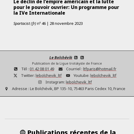
Le déclin de l’empire américain et la lutte
pour le pouvoir ouvrier: Un programme pour
la IVe Internationale
Spartacist (fr)
nº
46
|
28 novembre 2023
Le Bolchévik
Publication de la Ligue trotskyste de France
Tél :
01 42 08 01 49
Courriel :
ltfparis@hotmail.fr
Twitter:
lebolchevik_ltf
Youtube:
lebolchevik_ltf
Instagram:
lebolchevik_ltf
Adresse :
Le Bolchévik, BP 135-10, 75463 Paris Cedex 10, France
Publications récentes de la