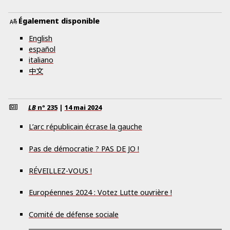
Également disponible
English
español
italiano
中文
LB
nº
235
|
14 mai 2024
L’arc républicain écrase la gauche
Pas de démocratie ? PAS DE JO !
RÉVEILLEZ-VOUS !
Européennes 2024 : Votez Lutte ouvrière !
Comité de défense sociale