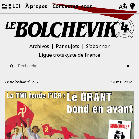
LCI
À propos
Contactez-nous
Archives
Par sujets
S'abonner
Ligue trotskyste de France
Le Bolchévik
nº
235
14 mai 2024