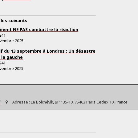
cles suivants
ent NE PAS combattre la réaction
241
ovembre 2025
f du 13 septembre à Londres : Un désastre
 la gauche
241
ovembre 2025
f
Adresse :
Le Bolchévik, BP 135-10, 75463 Paris Cedex 10, France