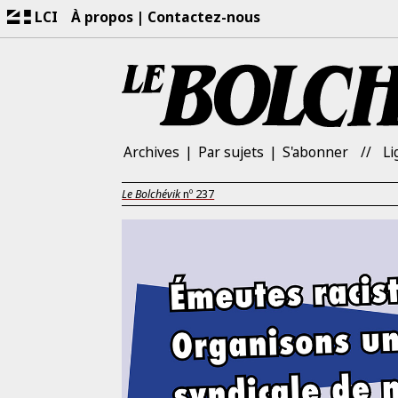
LCI
À propos
Contactez-nous
Archives
Par sujets
S'abonner
Li
Le Bolchévik
nº
237