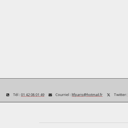
Tél :
01 42 08 01 49
Courriel :
ltfparis@hotmail.fr
Twitter: