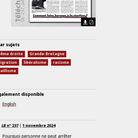
lb-237.pdf
ar sujets
rême droite
Grande-Bretagne
igration
libéralisme
racisme
aillisme
galement disponible
English
LB
nº
237
|
1 novembre 2024
Pourquoi personne ne peut arrêter