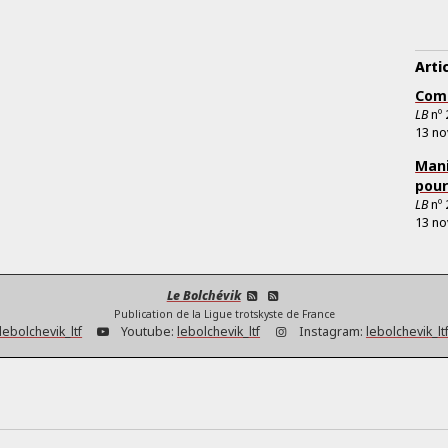
Arti
Comm
LB
nº
13 n
Mani
pour
LB
nº
13 n
Le Bolchévik
Publication de la Ligue trotskyste de France
lebolchevik_ltf
Youtube:
lebolchevik_ltf
Instagram:
lebolchevik_lt