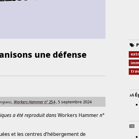
P
ganisons une défense
ext
imm
trav
É
,
Workers Hammer
nº
254
,
5 septembre 2024
nglais)
iques a été reproduit dans
Workers Hammer
n°
uées et les centres d’hébergement de