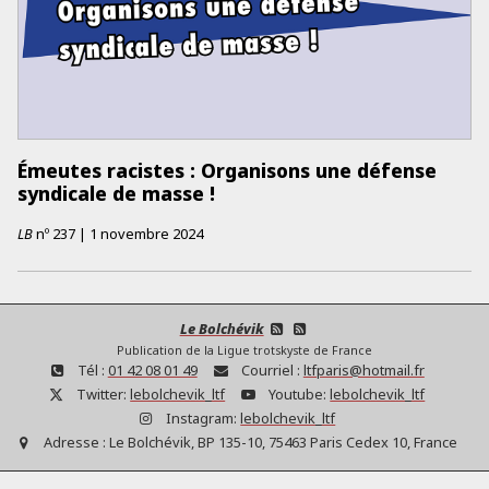
Émeutes racistes : Organisons une défense
syndicale de masse !
LB
nº
237
|
1 novembre 2024
Le Bolchévik
Publication de la Ligue trotskyste de France
Tél :
01 42 08 01 49
Courriel :
ltfparis@hotmail.fr
Twitter:
lebolchevik_ltf
Youtube:
lebolchevik_ltf
Instagram:
lebolchevik_ltf
Adresse :
Le Bolchévik, BP 135-10, 75463 Paris Cedex 10, France