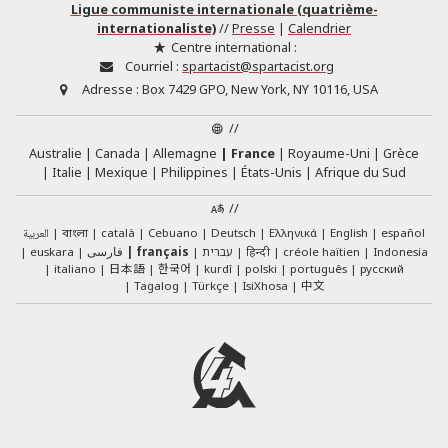
Ligue communiste internationale (quatrième-
internationaliste)
//
Presse
|
Calendrier
Centre international :
Courriel :
spartacist@spartacist.org
Adresse :
Box 7429 GPO, New York, NY 10116, USA
//
Australie
Canada
Allemagne
France
Royaume-Uni
Grèce
Italie
Mexique
Philippines
États-Unis
Afrique du Sud
//
العربية
català
Cebuano
Deutsch
Ελληνικά
English
español
বাংলা
euskara
فارسی
français
עברית
हिन्दी
créole haïtien
Indonesia
日本語
한국어
italiano
kurdî
polski
português
русский
中文
Tagalog
Türkçe
IsiXhosa