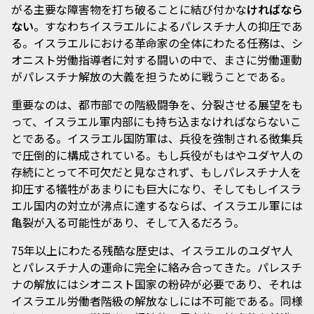
がる主要な障害物を打ち破ることに結び付かな
ければなら
ない
。すなわちイスラエルによるパレスチナ人の抑圧であ
る。イスラエルにおける革命家の全体にわたる任務は、シ
オニスト労働指導者に対する闘いの中で、まさに労働運動
がパレスチナ解放の大義を担うために戦うことである。
重要なのは、都市部での階級闘争を、分裂させる展望をも
って、イスラエル軍内部にも持ち込まなければならないこ
とである。イスラエル国防軍は、兵役を強制される徴集兵
で圧倒的に構成されている。もし兵役がもはやユダヤ人の
存続にとって不可欠だと見なされず、もしパレスチナ人を
抑圧する犠牲があまりにも巨大になり、そしてもしイスラ
エル国内の対立が沸点に達するならば、イスラエル軍には
亀裂が入る可能性があり、そして入るだろう。
75年以上にわたる残酷な歴史は、イスラエルのユダヤ人
とパレスチナ人の運命に完全に絡み合ってきた。パレスチ
ナの解放にはシオニスト国家の粉砕が必要であり、それは
イスラエル労働者階級の解放なしには不可能である。同様