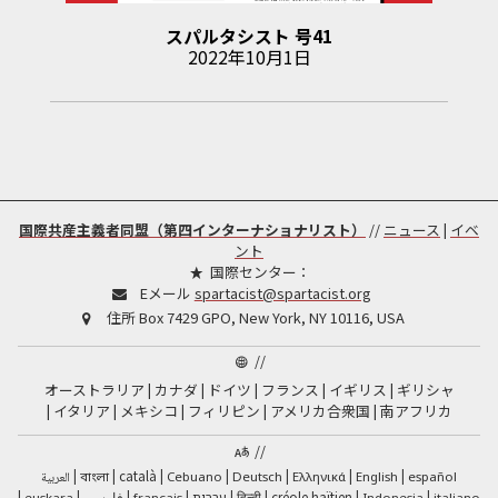
スパルタシスト
号
41
2022年10月1日
国際共産主義者同盟（第四インターナショナリスト）
//
ニュース
|
イベ
ント
国際センター：
Eメール
spartacist@spartacist.org
住所
Box 7429 GPO, New York, NY 10116, USA
//
オーストラリア
カナダ
ドイツ
フランス
イギリス
ギリシャ
イタリア
メキシコ
フィリピン
アメリカ合衆国
南アフリカ
//
català
العربية
Cebuano
Deutsch
Ελληνικά
English
español
বাংলা
فارسی
हिन्दी
créole haïtien
euskara
français
עברית
Indonesia
italiano