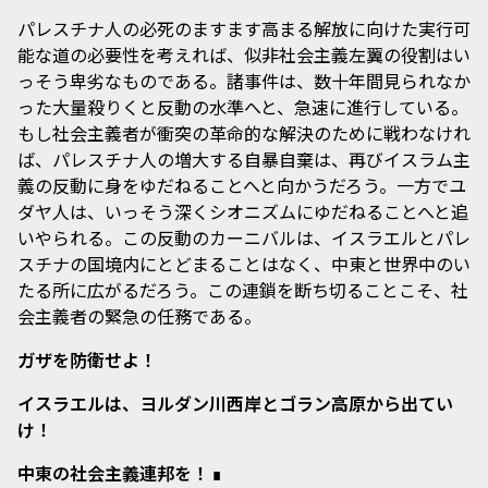
パレスチナ人の必死のますます高まる解放に向けた実行可
能な道の必要性を考えれば、似非社会主義左翼の役割はい
っそう卑劣なものである。諸事件は、数十年間見られなか
った大量殺りくと反動の水準へと、急速に進行している。
もし社会主義者が衝突の革命的な解決のために戦わなけれ
ば、パレスチナ人の増大する自暴自棄は、再びイスラム主
義の反動に身をゆだねることへと向かうだろう。一方でユ
ダヤ人は、いっそう深くシオニズムにゆだねることへと追
いやられる。この反動のカーニバルは、イスラエルとパレ
スチナの国境内にとどまることはなく、中東と世界中のい
たる所に広がるだろう。この連鎖を断ち切ることこそ、社
会主義者の緊急の任務である。
ガザを防衛せよ！
イスラエルは、ヨルダン川西岸とゴラン高原から出てい
け！
中東の社会主義連邦を！