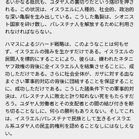
るいかなる抵抗も、ユダヤ人の裏切りだという烙印を押さ
れる。この状況は、イスラエルに人種的、社会的、政治的
な深い亀裂を生み出している。こうした亀裂は、シオニス
ト国家を砕け散し、パレスチナ人を解放するために利用さ
れなければならない。
ハマスによるジハード戦略は、このようなことは何もせ
ず、イスラエルの強みを生かすだけである。イスラエルの
民間人を標的にすることにより、彼らは、嫌われたネタニ
ヤフ政権の背後に全イスラエル人を結集させることに、成
功しただけである。さらに社会全体が、ガザに対する血な
まぐさい軍事的対応の背後に団結することを保証すること
に、成功しただけである。こうした諸条件下での軍事的対
決は、パレスチナ人に敗北と計り知れない死をもたらすだ
ろう。ユダヤ人労働者とその支配者との間の結び付きを断
ち切ることなしに、何らの勝利もありえない。そしてこれ
は、イスラエル/パレスチナで民族として生きるイスラエ
ル系ユダヤ人の民主的権利を認めることなしにはなしえな
い。