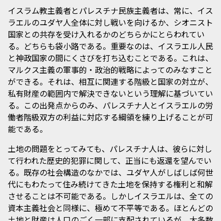
イスラム教主義者とパレスチナ民族主義者は、常に、イス
ラエルのユダヤ人全体に対し戦いを向けるか、シオニスト
国家との共存を受け入れるかのどちらかにとらわれてい
る。どちらも袋小路である。重要なのは、イスラエル人民
と神政国家の間にくさびを打ち込むことである。これは、
マルクス主義の軍事的・政治的戦略によってのみなすこと
ができる。それは、相互に関連する階級と国家の対立が、
私有財産の範囲内で解決できないという理解に基づいてい
る。この出発点からのみ、パレスチナ人とイスラエルの労
働者階級双方の利益に対応する綱領を練り上げることが可
能である。
土地の問題をとってみても、パレスチナ人は、彼らに対し
て行われた歴史的犯罪に関して、正当にも返還を望んでい
る。既存の社会構造のなかでは、ユダヤ人がしばしば何世
代にもわたって住み続けてきた土地を保持する権利と和解
させることは不可能である。しかしイスラエルは、全ての
資本主義社会と同様に、極めて不平等である。ほとんどの
土地と財産は人口のごく一部に支配されているが、大多数