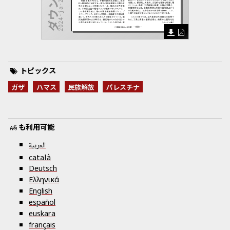
2024-ja-2.pdf
トピックス
ガザ
ハマス
民族解放
パレスチナ
も利用可能
العربية
català
Deutsch
Ελληνικά
English
español
euskara
français