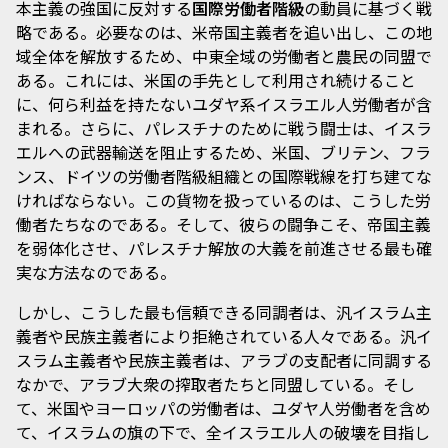
本主義の強国に反対する
国際労働者階級
の動員に基づく戦
略である。必要なのは、米帝国主義者を追い出し、この地
域全体を解放するため、中東全域の労働者と農民の同盟で
ある。これには、米国の手先として利用され続けること
に、何ら利益を持たないユダヤ系イスラエル人労働者が含
まれる。さらに、パレスチナのために戦う闘士は、イスラ
エルへの武器輸送を阻止するため、米国、ブリテン、フラ
ンス、ドイツの労働者階級組織との国際戦線を打ち建てな
ければならない。この貨物を扱っているのは、こうした労
働者たちなのである。そして、彼らの闘争こそ、帝国主義
を弱体化させ、パレスチナ解放の大義を前進させる最も確
実な方法なのである。
しかし、こうした最も信頼できる同調者は、汎イスラム主
義者や民族主義者により拒絶されている人々である。汎イ
スラム主義者や民族主義者は、アラブの支配者に同調する
なかで、アラブ大衆の搾取者たちと同盟している。そし
て、米国やヨーロッパの労働者は、ユダヤ人労働者を含め
て、イスラムの旗の下で、全イスラエル人の破壊を目指し