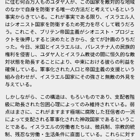
に住む何百万人ものユダヤ人が、この国家を敵対的な地域
のなかで自身を防衛する唯一の方法だと考えているという
事実からきている。これが事実である限り、イスラエル人
はシオニスト国家を防衛するため死力を尽くして戦うだろ
う。これこそ、ブリテン帝国主義がシオニスト・プロジェ
クトを後押しすると決めたときから、全てが計画のうちだ
った。今日、米国とイスラエルは、パレスチナ人の民族的
権利を侵害し、ユダヤ人とイスラム教徒の間に恒久的な敵
対状態を助長することにより、中東における彼らの利益を
確保している。軍事化された人口と帝国主義の支援という
組み合わせが、イスラエル国家にその強さと無敵の外見を
与えている。
しかしながら、この構造は、もろいものであり、支配者階
級に助長された包囲心理によってのみ維持されている。弱
点はまさに、これがますます極端に腐敗した狂信者の一派
によって支配される軍事化された神政国家であるというこ
とである。イスラエルの労働者たちは、徴兵制、宗教的統
制、残忍な労働・生活条件に直面している。これらに対す