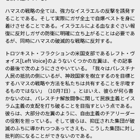
ハマスの戦略の全ては、強力なイスラエルの反撃を誘発す
ることである。そして実際にガザ全土で自爆ベストを身に
着けさせることである。イスラエルによる血なまぐさい報
復に反対しガザの防衛に明確に立ち上がることは必要であ
るが、同時にハマスの破滅的な戦略に反対する。
トロツキスト・フラクションの米国支部であるレフト・ヴ
ォイス[Left Voice]のようないくつかの左翼は、その記事
の最後で次のようにささやいている。「我々はパレスチナ
人民の抵抗の側にいるが、神政国家を樹立するのを目標と
するハマスの戦略や方法を私たちは共有することを示唆す
るものではない」（10月7日）。とはいえ、彼らが何ら書
かないのは、パレスチナ解放闘争に関して民族主義とイス
ラム主義の支配を打ち破ることを目指すという点である。
彼らは、大部分の左翼のように、自由主義のチアリーダー
の役割を担っている。そして彼らは、抑圧された集団が破
滅のふちに導かれつつあってさえも、こうした集団に対し
批判的になることができないのである。