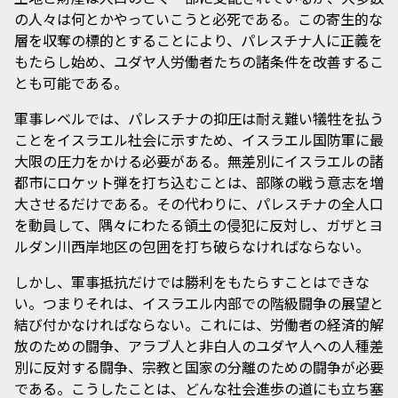
の人々は何とかやっていこうと必死である。この寄生的な
層を収奪の標的とすることにより、パレスチナ人に正義を
もたらし始め、ユダヤ人労働者たちの諸条件を改善するこ
とも可能である。
軍事レベルでは、パレスチナの抑圧は耐え難い犠牲を払う
ことをイスラエル社会に示すため、イスラエル国防軍に最
大限の圧力をかける必要がある。無差別にイスラエルの諸
都市にロケット弾を打ち込むことは、部隊の戦う意志を増
大させるだけである。その代わりに、パレスチナの全人口
を動員して、隅々にわたる領土の侵犯に反対し、ガザとヨ
ルダン川西岸地区の包囲を打ち破らなければならない。
しかし、軍事抵抗だけでは勝利をもたらすことはできな
い。つまりそれは、イスラエル内部での階級闘争の展望と
結び付かなければならない。これには、労働者の経済的解
放のための闘争、アラブ人と非白人のユダヤ人への人種差
別に反対する闘争、宗教と国家の分離のための闘争が必要
である。こうしたことは、どんな社会進歩の道にも立ち塞