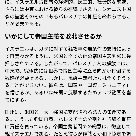
に、イスラエル労働者の経済的、民主的、社会的な前進、
さらには中東における彼らの存続でさえも、シオニスト国
家の基盤そのものであるパレスチナの抑圧を終わらせるこ
とが必要である。
いかにして帝国主義を敗北させるか
イスラエルは、ガザに対する猛攻撃の無条件の支持によっ
て再度わかるように、米国と全ての他の帝国主義列強に後
押しされている。したがって、パレスチナ人の解放には、
中東で、究極的には世界で帝国主義に立ち向かい打倒する
戦略が必要である。しかし、民族主義者たちは全くそうす
ることができない。彼らは、国連や「国際コミュニティ」
を信じるか、あるいは米国に反撃するためアラブ諸国を当
てにする。
国連は、米国と「大」強国に支配される盗人の巣窟であ
る。こうした強国自身、パレスチナの分割と引き続く抑圧
に責任を負っている。帝国主義者間での総意は、徹底して
親イスラエルである。たとえ彼らが停戦とか和平協定を調