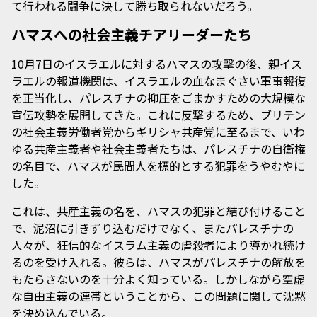
て行われる闘争に決して勝ち取られないだろう。
ハマスへの社会主義チアリーダーたち
10月7日のイスラエルに対するハマスの攻撃の後、親イス
ラエルの報道機関は、イスラエルの血なまぐさい軍事報復
を正当化し、パレスチナの抑圧をごまかすための大規模な
宣伝攻勢を展開してきた。これに反撃するため、ブリテン
の社会主義労働者党からギリシャ共産党に至るまで、いわ
ゆる共産主義者や社会主義者たちは、パレスチナの自衛権
の名目で、ハマスが民間人を標的とする犯罪をうやむやに
した。
これは、共産主義の名を、ハマスの犯罪と結び付けること
で、泥沼に引きずり込むだけでなく、またパレスチナの
人々が、狂信的なイスラム主義の虐殺者により導かれ続け
るのを受け入れる。彼らは、ハマスがパレスチナの解放を
もたらさないのを十分よく知っている。しかしながら空虚
な自由主義の連帯ということから、この問題に関して沈黙
を決め込んでいる。