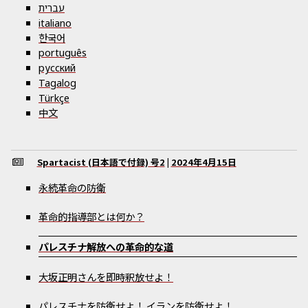
עברית
italiano
한국어
português
русский
Tagalog
Türkçe
中文
Spartacist (日本語で付録)
号
2
|
2024年4月15日
永続革命の防衛
革命的指導部とは何か？
パレスチナ解放への革命的な道
大坂正明さんを即時釈放せよ！
パレスチナを防衛せよ！ イランを防衛せよ！