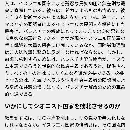
人は、イスラエル国家による残忍な民族抑圧と無差別な殺
害に直面している。彼らは、武力によるものも含めて、彼
ら自身を防衛するあらゆる権利を持っている。第二に、ハ
マスとその同調者によるイスラエルの民間人を標的にした
殺害は、パレスチナの解放にとってまったくの逆効果とな
る卑劣な犯罪行為である。ガザが現在イスラエル国防軍の
手で飢餓と大量の殺害に直面しているなか、国際労働運動
はこの猛攻撃に緊急に反対しなければならない。しかし、
前進し勝利するためには、パレスチナ解放闘争が、イスラ
ム主義であろうと世俗的な民族主義であろうと、提供され
たすべてのものとはまったく異なる道が必要である。必要
となるのは、左翼リベラルや似非社会主義者の陰謀団によ
る空虚な共感の情ではなく、パレスチナ解放のための革命
的な道である。
いかにしてシオニスト国家を敗北させるのか
敵を倒すには、その弱点を利用し、その強みを無力化しな
ければならない。イスラエル国家の強靭さは、その国境内