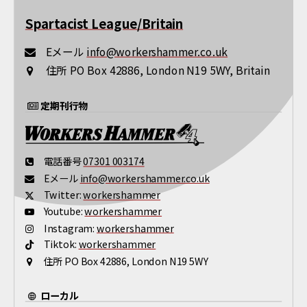
Spartacist League/Britain
Eメール
info@workershammer.co.uk
住所
PO Box 42886, London N19 5WY, Britain
定期刊行物
電話番号
07301 003174
Eメール
info@workershammer.co.uk
Twitter:
workershammer
Youtube:
workershammer
Instagram:
workershammer
Tiktok:
workershammer
住所
PO Box 42886, London N19 5WY
ローカル