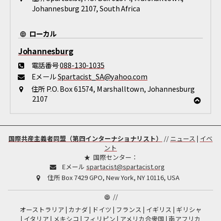
Johannesburg 2107, South Africa
ローカル
Johannesburg
電話番号
088-130-1035
Eメール
Spartacist_SA@yahoo.com
住所
P.O. Box 61574, Marshalltown, Johannesburg
2107
国際共産主義者同盟（第四インターナショナリスト）
//
ニュース
|
イベ
ント
国際センター：
Eメール
spartacist@spartacist.org
住所
Box 7429 GPO, New York, NY 10116, USA
//
オーストラリア
カナダ
ドイツ
フランス
イギリス
ギリシャ
イタリア
メキシコ
フィリピン
アメリカ合衆国
南アフリカ