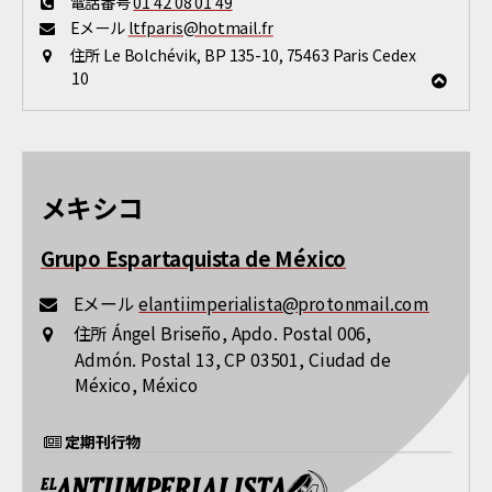
電話番号
01 42 08 01 49
Eメール
ltfparis@hotmail.fr
住所
Le Bolchévik, BP 135-10, 75463 Paris Cedex
10
メキシコ
Grupo Espartaquista de México
Eメール
elantiimperialista@protonmail.com
住所
Ángel Briseño, Apdo. Postal 006,
Admón. Postal 13, CP 03501, Ciudad de
México, México
定期刊行物