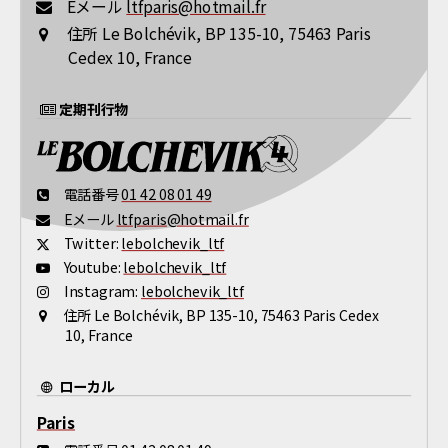
Eメール
ltfparis@hotmail.fr
住所
Le Bolchévik, BP 135-10, 75463 Paris
Cedex 10, France
定期刊行物
電話番号
01 42 08 01 49
Eメール
ltfparis@hotmail.fr
Twitter:
lebolchevik_ltf
Youtube:
lebolchevik_ltf
Instagram:
lebolchevik_ltf
住所
Le Bolchévik, BP 135-10, 75463 Paris Cedex
10, France
ローカル
Paris