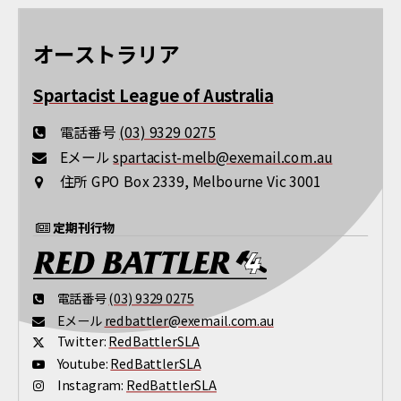
オーストラリア
Spartacist League of Australia
電話番号
(03) 9329 0275
Eメール
spartacist-melb@exemail.com.au
住所
GPO Box 2339, Melbourne Vic 3001
定期刊行物
電話番号
(03) 9329 0275
Eメール
redbattler@exemail.com.au
Twitter:
RedBattlerSLA
Youtube:
RedBattlerSLA
Instagram:
RedBattlerSLA