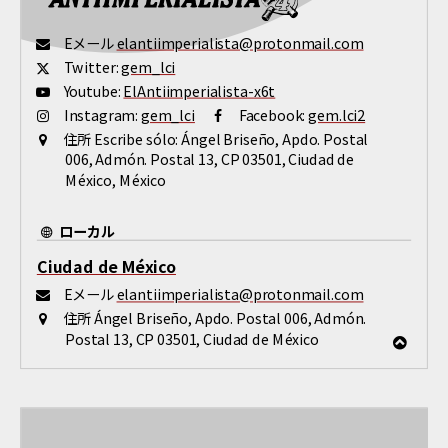
Eメール
elantiimperialista@protonmail.com
Twitter:
gem_lci
Youtube:
ElAntiimperialista-x6t
Instagram:
gem_lci
Facebook:
gem.lci2
住所
Escribe sólo: Ángel Briseño, Apdo. Postal
006, Admón. Postal 13, CP 03501, Ciudad de
México, México
ローカル
Ciudad de México
Eメール
elantiimperialista@protonmail.com
住所
Ángel Briseño, Apdo. Postal 006, Admón.
Postal 13, CP 03501, Ciudad de México