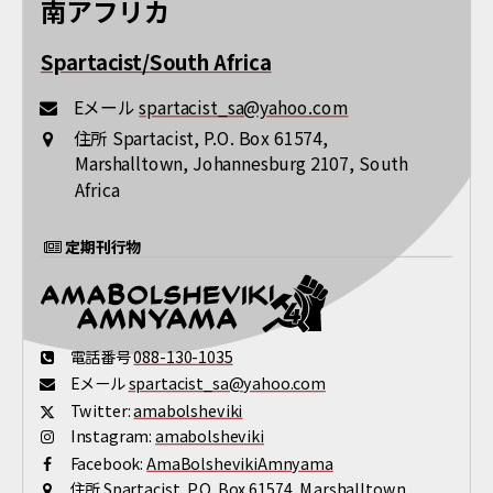
南アフリカ
Spartacist/South Africa
Eメール
spartacist_sa@yahoo.com
住所
Spartacist, P.O. Box 61574,
Marshalltown, Johannesburg 2107, South
Africa
定期刊行物
電話番号
088-130-1035
Eメール
spartacist_sa@yahoo.com
Twitter:
amabolsheviki
Instagram:
amabolsheviki
Facebook:
AmaBolshevikiAmnyama
住所
Spartacist, P.O. Box 61574, Marshalltown,