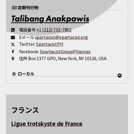
定期刊行物
電話番号
+1 (212) 732-7862
Eメール
spartacist@spartacist.org
Twitter:
SpartacistPH
Facebook:
SpartacistGroupPilipinas
住所
Box 1377 GPO, New York, NY 10116, USA
ローカル
フランス
Ligue trotskyste de France