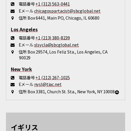
電話番号
+1 (312) 563-0441
Eメール
chicagospartacist@sbcglobal.net
住所
Box 6441, Main PO, Chicago, IL 60680
Los Angeles
電話番号
+1 (213) 380-8239
Eメール
slsycla@sbcglobal.net
住所
Box 29574, Los Feliz Sta., Los Angeles, CA
90029
New York
電話番号
+1 (212) 267-1025
Eメール
nysl@tiac.net
住所
Box 3381, Church St. Sta., New York, NY 10008
イギリス