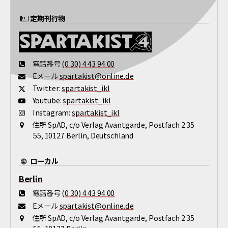
定期刊行物
電話番号
(0 30) 4 43 94 00
Eメール
spartakist@online.de
Twitter:
spartakist_ikl
Youtube:
spartakist_ikl
Instagram:
spartakist_ikl
住所
SpAD, c/o Verlag Avantgarde, Postfach 2 35
55, 10127 Berlin, Deutschland
ローカル
Berlin
電話番号
(0 30) 4 43 94 00
Eメール
spartakist@online.de
住所
SpAD, c/o Verlag Avantgarde, Postfach 2 35