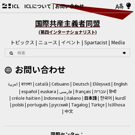
ICL
ICLについて
お問い合わせ
国際共産主義者同盟
(第四インターナショナリスト)
トピックス
ニュース
イベント
Media
Spartacist
お問い合わせ
català
العربية
Cebuano
Deutsch
Ελληνικά
English
বাংলা
فارسی
हिन्दी
español
euskara
français
עברית
créole haïtien
日本語
한국어
kurdî
Indonesia
italiano
IsiXhosa
polski
português
русский
Tagalog
Türkçe
中文
国際センター：