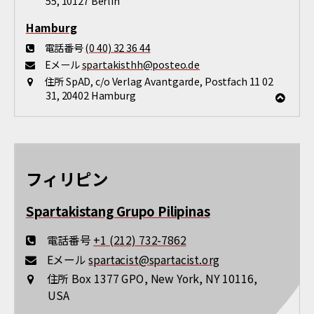
55, 10127 Berlin
Hamburg
電話番号
(0 40) 32 36 44
Eメール
spartakisthh@posteo.de
住所
SpAD, c/o Verlag Avantgarde, Postfach 11 02
31, 20402 Hamburg
フィリピン
Spartakistang Grupo Pilipinas
電話番号
+1 (212) 732-7862
Eメール
spartacist@spartacist.org
住所
Box 1377 GPO, New York, NY 10116,
USA