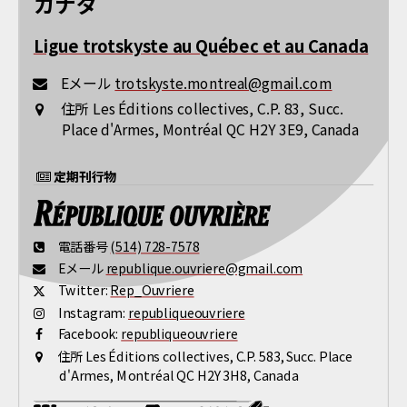
カナダ
Ligue trotskyste au Québec et au Canada
Eメール
trotskyste.montreal@gmail.com
住所
Les Éditions collectives, C.P. 83, Succ.
Place d'Armes, Montréal QC H2Y 3E9, Canada
定期刊行物
電話番号
(514) 728-7578
Eメール
republique.ouvriere@gmail.com
Twitter:
Rep_Ouvriere
Instagram:
republiqueouvriere
Facebook:
republiqueouvriere
住所
Les Éditions collectives, C.P. 583, Succ. Place
d'Armes, Montréal QC H2Y 3H8, Canada