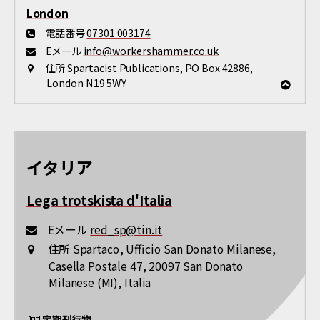
London
電話番号
07301 003174
Eメール
info@workershammer.co.uk
住所
Spartacist Publications, PO Box 42886,
London N19 5WY
イタリア
Lega trotskista d'Italia
Eメール
red_sp@tin.it
住所
Spartaco, Ufficio San Donato Milanese,
Casella Postale 47, 20097 San Donato
Milanese (MI), Italia
定期刊行物