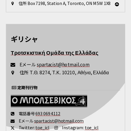
住所
Box 7198, Station A, Toronto, ON M5W 1X8
ギリシャ
Τροτσκιστική Ομάδα της Ελλάδας
Eメール
spartacist@hotmail.com
住所
Τ.Θ. 8274, Τ.Κ. 10210, Αθήνα, Ελλάδα
定期刊行物
電話番号
693 069 4112
Eメール
spartacist@hotmail.com
Twitter:
toe_icl
Instagram:
toe_icl