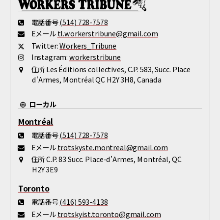
電話番号
(514) 728-7578
Eメール
tl.workerstribune@gmail.com
Twitter:
Workers_Tribune
Instagram:
workerstribune
住所
Les Éditions collectives, C.P. 583, Succ. Place
d'Armes, Montréal QC H2Y 3H8, Canada
ローカル
Montréal
電話番号
(514) 728-7578
Eメール
trotskyste.montreal@gmail.com
住所
C.P. 83 Succ. Place-d’Armes, Montréal, QC
H2Y 3E9
Toronto
電話番号
(416) 593-4138
Eメール
trotskyist.toronto@gmail.com