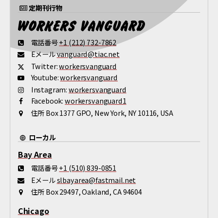
定期刊行物
電話番号
+1 (212) 732-7862
Eメール
vanguard@tiac.net
Twitter:
workersvanguard
Youtube:
workersvanguard
Instagram:
workersvanguard
Facebook:
workersvanguard1
住所
Box 1377 GPO, New York, NY 10116, USA
ローカル
Bay Area
電話番号
+1 (510) 839-0851
Eメール
slbayarea@fastmail.net
住所
Box 29497, Oakland, CA 94604
Chicago