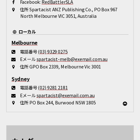
Facebook:
RedBattlerSLA
住所
Spartacist ANZ Publishing Co., PO Box 967
North Melbourne VIC 3051, Australia
ローカル
Melbourne
電話番号
(03) 9329 0275
Eメール
spartacist-melb@exemail.com.au
住所
GPO Box 2339, Melbourne Vic 3001
Sydney
電話番号
(02) 9281 2181
Eメール
spartacist@exemail.com.au
住所
PO Box 244, Burwood NSW 1805