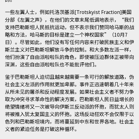
一些左翼人士，例如托洛茨基派
美国
[Trotskyist Fraction]
分部《左翼之声》，在他们的文章末尾低调地表示，“我们
支持巴勒斯坦人民抵抗运动，但不表示我们赞同哈马斯的战
略和方法，哈马斯的目标是建立一个神权国家”（10月7
日）。尽管如此，他们没有写任何内容来打破民族主义和伊
斯兰主义对巴勒斯坦解放斗争的控制。和大多数左派一样，
他们扮演了自由派啦啦队的角色，即使被压迫群体正被带向
深渊，这些自由派啦啦队也不能批评他们。
鉴于巴勒斯坦人迫切且越来越需要一条可行的解放道路，伪
社会主义左派的作用就更加卑鄙。事件正迅速朝着几十年来
从所未见的屠杀和反动程度发展。如果社会主义者不努力争
取为冲突寻求革命性的解决方案，巴勒斯坦人民日益增长的
绝望情绪将又一次被导向伊斯兰反动派的怀抱，而犹太人则
将被推入犹太复国主义的怀抱。这场反动狂欢不会仅限于以
色列和巴勒斯坦境内，而将蔓延到中东和世界各地。社会主
义者的紧迫任务是打破这种循环。