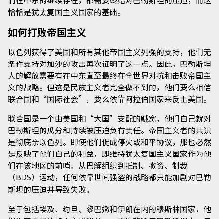
们在中东的继续存在，都需要终结对巴勒斯坦的压迫，而这
恰恰是犹太复国主义国家的基础。
如何打败帝国主义
以色列获得了美国和所有其他帝国主义列强的支持，他们无
条件支持对加沙的攻击再次证明了这一点。因此，巴勒斯坦
人的解放需要有在中东直至最终在全世界对抗和击败帝国主
义的战略。但这是民族主义者完全做不到的，他们要么相信
联合国和“国际社会”，要么依靠阿拉伯国家来反击美国。
联合国是一个由美国和“大国”支配的贼窝，他们自己就对
巴勒斯坦的瓜分和持续被压迫负有责任。帝国主义者的共识
是彻底亲以色列。即使他们促成停火或和平协议，那也必然
是反映了他们自己的利益，即维持犹太复国主义国家作为他
们在该地区的前哨。从巴解组织到抵制、撤资、制裁
（
）运动，任何依靠世间强盗的战略都只能加剧对巴勒
BDS
斯坦的压迫并导致失败。
至于包括埃及、约旦、黎巴嫩和伊朗在内的穆斯林国家，他