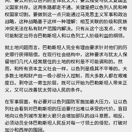
间：要么对抗以色列的全体犹太人，要么接受与犹太复国主
义国家共存。这两条路都走不通。关键是把以色列人民和神
权国家切割。要做到这一点只能通过马克思主义军事和政治
战略，这种战略基于这样一种理解：相互关联的阶级和民族
冲突无法在私有财产范围内解决。只有从这个出发点，才有
可能制定出符合巴勒斯坦人和以色列工人阶级利益的纲领。
就土地问题而言，巴勒斯坦人完全有理由要求针对他们的历
史罪行获得赔偿。在现行社会结构中，这种要求与犹太人保
留他们几代人经常居住的土地的权利是不可能调和的。然
而，和所有资本主义社会一样，以色列是极其不平等的。大
多数土地和财产由一极小部分人控制，而大多数人都在艰难
度日。剥夺这一寄生阶层，既可以开始为巴勒斯坦人带来正
义，又可以改善犹太劳动人民的条件。
在军事层面，有必要对以色列国防军施加最大压力，让以色
列社会看到对巴勒斯坦的压迫要付出难以承受的代价。盲目
地向以色列城市发射火箭只会增加部队的战斗意愿。相反，
必须动员全体巴勒斯坦人民反对每一寸领土的侵犯，打破对
加沙和西岸的围困。