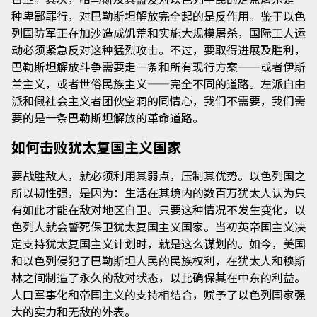
种卑鄙罪行，对巴勒斯坦解放完全起的是反作用。鉴于以色
列国防军正在加沙造成饥荒和实施大规模屠杀，国际工人运
动必须紧急反对这种猛烈攻击。不过，要取得进展及胜利，
巴勒斯坦解放斗争需要走一条和所有现行方案——或者伊斯
兰主义，或者世俗民族主义——完全不同的道路。左派自由
派和假社会主义者团伙空洞的同情心，我们不需要，我们需
要的是一条巴勒斯坦解放的革命道路。
如何击败犹太复国主义国家
要战胜敌人，就必须利用其弱点，压制其优势。以色列国之
所以韧性强，是因为：生活在其境内的数百万犹太人认为只
有如此才能在敌对地区自卫。只要这种情况不发生变化，以
色列人就会誓死保卫犹太复国主义国家。当初英帝国主义决
定支持犹太复国主义计划时，就是这么谋划的。如今，美国
和以色列侵犯了巴勒斯坦人民的民族权利，在犹太人和穆斯
林之间制造了永久的敌对状态，以此确保其在中东的利益。
人口军事化和帝国主义的支持相结合，赋予了以色列国家强
大的实力和无敌的外表。