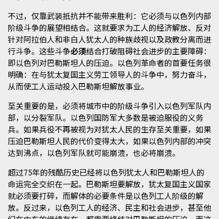
不过，仅靠武装抵抗并不能带来胜利：它必须与以色列内部
阶级斗争的展望相结合。这就要求为工人的经济解放、反对
针对阿拉伯人和非白人犹太人的种族歧视以及政教分离而进
行斗争。这些斗争
必须
结合打破阻碍社会进步的主要障碍：
即以色列对巴勒斯坦人的压迫。以色列革命者的首要任务很
明确：在与犹太复国主义劳工领导人的斗争中，努力奋斗，
从而使工人运动投入巴勒斯坦解放事业。
至关重要的是，必须将城市中的阶级斗争引入以色列军队内
部，以分裂军队。以色列国防军大多数是被迫服役的义务
兵。如果兵役不再被视为对犹太人民的生存至关重要，如果
压迫巴勒斯坦人民的代价变得太大，如果以色列内部的冲突
达到沸点，以色列军队就可能崩溃，也必将崩溃。
超过75年的残酷历史已经将以色列犹太人和巴勒斯坦人的
命运完全交织在一起。巴勒斯坦要解放，犹太复国主义国家
就必须要打碎，而解体的必要条件是以色列工人阶级的解
放。反过来，以色列工人的经济、民主和社会进步，甚至他