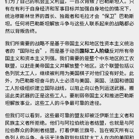
们为了自己的机会主义利益，一百次背叛了巴勒斯坦人。只
有在有利于自身经济和军事目标并加强自身地位的情况下，
统治穆斯林世界的酋长、独裁者和毛拉才会“保卫”巴勒斯
坦。任何将巴勒斯坦解放斗争与这些人联系起来的战略都必
然以背叛告终。
我们所需要的战略不是基于帝国主义和地区性资本主义统治
者的“国际社会”，而是基于动员
国际工人阶级
反对所有帝
国主义和资本主义列强。我们需要的是整个中东地区的工农
联盟，以赶走美帝国主义并解放整个地区。这个联盟包括以
色列犹太工人，继续被利用为美国棋子对他们没有好处。此
外，为巴勒斯坦奋斗的人士必须与美国、英国、法国和德国
工人阶级组织建立国际战线，以阻止向以色列运送武器。搬
运此类武器的正是这些工人。要削弱帝国主义和推进巴勒斯
坦解放事业，这些工人的斗争最可靠的途径。
但我们可以看到，这些最可靠的盟友却被泛伊斯兰主义者和
民族主义者所拒绝。他们与阿拉伯统治者结盟，也就是与阿
拉伯群众的剥削者结盟。打着伊斯兰旗号、旨在毁灭所有以
色列人的斗争，永远无法争取到包括犹太工人在内的美国和