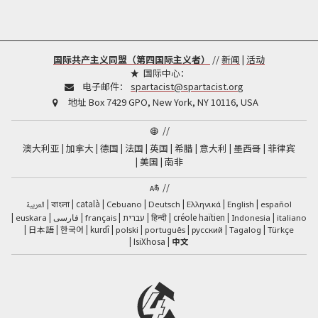
国际共产主义同盟（第四国际主义者）
//
新闻
|
活动
国际中心：
电子邮件：
spartacist@spartacist.org
地址
Box 7429 GPO, New York, NY 10116, USA
//
澳大利亚
加拿大
德国
法国
英国
希腊
意大利
墨西哥
菲律宾
美国
南非
//
català
العربية
Cebuano
Deutsch
Ελληνικά
English
español
বাংলা
فارسی
हिन्दी
créole haïtien
euskara
français
עברית
Indonesia
italiano
日本語
한국어
kurdî
polski
português
русский
Tagalog
Türkçe
IsiXhosa
中文