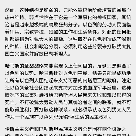
然而，这种结构是脆弱的，只能依靠统治阶级培育的围城心
态来维持。弱点恰恰在于它是一个军事化的神权国家，其统
治者是越来越极端的腐败狂热分子。以色列的劳动人民面临
着征兵、宗教管控、残酷的工作和生活条件。对此的任何抵
制都被指为对犹太人的背叛。这种情况在以色列造成了深刻
的种族、社会和政治分裂，必须利用这些分裂来打破犹太复
国主义国家并解放巴勒斯坦人。
哈马斯的圣战战略未能实现以上任何目的，反倒只是迎合了
以色列的优势。哈马斯针对以色列平民，结果只能是成功地
让所有以色列人团结起来支持可恶的内塔尼亚胡政府，注定
让以色列全社会团结起来支持对加沙的血腥军事反应。这种
情况下的军事对峙将给巴勒斯坦人民带来失败和难以形容的
死亡。不打破犹太劳动人民与其统治者之间的联系，就不可
能取得胜利；要打破这种联系，就必须承认以色列犹太人民
作为一个民族在以色列/巴勒斯坦生活的民主权利。
伊斯兰主义者和巴勒斯坦民族主义者总是困在两个极端之