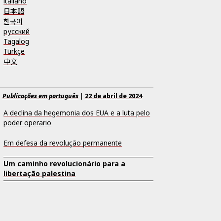
italiano
日本語
한국어
русский
Tagalog
Türkçe
中文
Publicações em português
|
22 de abril de 2024
A declina da hegemonia dos EUA e a luta pelo
poder operario
Em defesa da revolução permanente
Um caminho revolucionário para a
libertação palestina