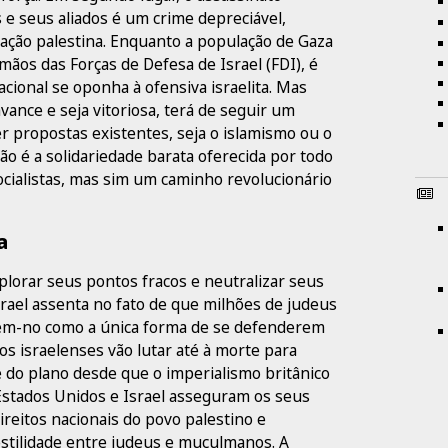
 e seus aliados é um crime depreciável,
ação palestina. Enquanto a população de Gaza
ãos das Forças de Defesa de Israel (FDI), é
ional se oponha à ofensiva israelita. Mas
avance e seja vitoriosa, terá de seguir um
 propostas existentes, seja o islamismo ou o
ão é a solidariedade barata oferecida por todo
ocialistas, mas sim um caminho revolucionário
a
plorar seus pontos fracos e neutralizar seus
Israel assenta no fato de que milhões de judeus
em-no como a única forma de se defenderem
os israelenses vão lutar até à morte para
te do plano desde que o imperialismo britânico
s Estados Unidos e Israel asseguram os seus
reitos nacionais do povo palestino e
tilidade entre judeus e muçulmanos. A