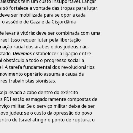
alestinos tem um custo insuportável. Lançar
 só fortalece a vontade das tropas para lutar.
 deve ser mobilizada para se opor a cada
 o assédio de Gaza e da Cisjordânia.
de levar à vitória: deve ser combinada com uma
rael. Isso requer lutar pela libertação
nação racial dos árabes e dos judeus não-
stado.
Devemos
estabelecer a ligação entre
al obstáculo a todo o progresso social: a
el. A tarefa fundamental dos revolucionários
 movimento operário assuma a causa da
eres trabalhistas sionistas.
 seja levada a cabo dentro do exército
o. As FDI estão esmagadoramente compostas de
iço militar. Se o serviço militar deixe de ser
povo judeu; se o custo da opressão do povo
dentro de Israel atingir o ponto de ruptura, o