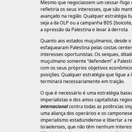
Mesmo que negociassem um cessar-fogo o
refletiria os seus interesses, que são man
avançado na região. Qualquer estratégia
seja a da OLP ou a campanha BDS [boicote
a opressão da Palestina e levar à derrota.
Quanto aos estados muçulmanos, desde o Egi
esfaquearam Palestina pelas costas cente
interesses oportunistas. Os xeiques, di
muçulmano somente “defendem” a Palestin
com os seus próprios objetivos econômicos 
posições. Qualquer estratégia que ligue a l
terminará necessariamente em traição.
O que é necessário é uma estratégia base
imperialistas e dos amos capitalistas regi
internacional
contra todas as potências impe
uma aliança dos operários e os camponeses
imperialismo estadunidense e libertar a reg
israelenses, que não têm nenhum interess