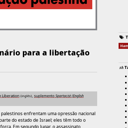
T
Ham
ário para a libertação
T
n Liberation
,
suplemento
Spartacist (English
(inglês)
os palestinos enfrentam uma opressão nacional
parte do estado de Israel; eles têm todo o
a força. Em segundo lugar, o assassinato