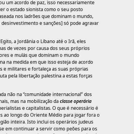
u um acordo de paz, isso necessariamente
ter o estado sionista como o seu posto
 baseada nos ladrões que dominam o mundo,
, desinvestimento e sanções] só pode agravar
to, a Jordânia o Líbano até o Irã, eles
nas de vezes por causa dos seus próprios
tadores e mulás que dominam o mundo
a na medida em que isso esteja de acordo
e militares e fortaleça as suas próprias
uta pela libertação palestina a estas forças
ada não na “comunidade internacional” dos
onais, mas na mobilização da
classe operária
rialistas e capitalistas. O que é necessário é
 ao longo do Oriente Médio para jogar fora o
ião inteira. Isto inclui os operários judeus
e em continuar a servir como peões para os