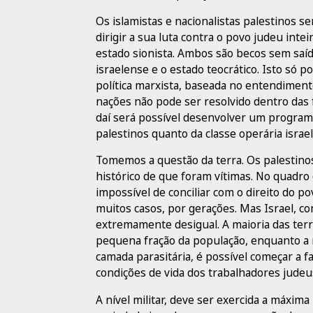
Os islamistas e nacionalistas palestinos s
dirigir a sua luta contra o povo judeu intei
estado sionista. Ambos são becos sem saí
israelense e o estado teocrático. Isto só p
política marxista, baseada no entendimento
nações não pode ser resolvido dentro das f
daí será possível desenvolver um program
palestinos quanto da classe operária israe
Tomemos a questão da terra. Os palestinos
histórico de que foram vítimas. No quadro d
impossível de conciliar com o direito do 
muitos casos, por gerações. Mas Israel, co
extremamente desigual. A maioria das ter
pequena fração da população, enquanto a m
camada parasitária, é possível começar a fa
condições de vida dos trabalhadores judeu
A nível militar, deve ser exercida a máxim