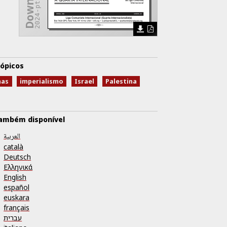
ópicos
as
imperialismo
Israel
Palestina
ambém disponível
العربية
català
Deutsch
Ελληνικά
English
español
euskara
français
עברית