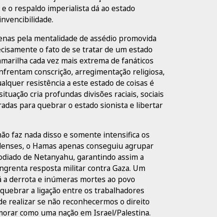
e o respaldo imperialista dá ao estado
invencibilidade.
penas pela mentalidade de assédio promovida
ecisamente o fato de se tratar de um estado
camarilha cada vez mais extrema de fanáticos
nfrentam conscrição, arregimentação religiosa,
ualquer resistência a este estado de coisas é
ituação cria profundas divisões raciais, sociais
radas para quebrar o estado sionista e libertar
o faz nada disso e somente intensifica os
raelenses, o Hamas apenas conseguiu agrupar
 odiado de Netanyahu, garantindo assim a
angrenta resposta militar contra Gaza. Um
rá a derrota e inúmeras mortes ao povo
 quebrar a ligação entre os trabalhadores
de realizar se não reconhecermos o direito
morar como uma nação em Israel/Palestina.