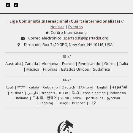
Liga Comunista Internacional (Cuartainternacionalista)
//
Noticias
|
Eventos
Centro Internacional:
Correo electrónico:
spartacist@spartacist.org
Dirección:
Box 7429 GPO, New York, NY 10116, USA
//
Australia
Canadá
Alemania
Francia
Reino Unido
Grecia
Italia
México
Filipinas
Estados Unidos
Sudáfrica
//
العربية
català
Cebuano
Deutsch
Ελληνικά
English
español
বাংলা
euskara
فارسی
français
עברית
हिन्दी
créole haïtien
Indonesia
日本語
한국어
italiano
kurdî
polski
português
русский
中文
Tagalog
Türkçe
IsiXhosa