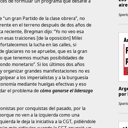
paces de formular un programa que desafíe a
aire
Sparta
e “un gran Partido de la clase obrera”, no
erente en el terreno después de dos años de
ta reciente, Bregman dijo: “Yo no veo esa
n esas traiciones [de la oposición] Milei
ortalecemos la lucha en las calles, si
de glaciares no se apruebe, que es la gran
reo que tenemos muchas posibilidades de
fondo monetario”. Si los últimos dos años
” y organizar grandes manifestaciones no es
olpear a los imperialistas y a la burguesía
 economía mediante huelgas efectivas y eso
Arge
rdar el problema de
cómo ganarse el liderazgo
por 
Sparta
ronistas por conquistas del pasado, por la
 porque no ven a la izquierda como una
uierda le deja la iniciativa a la CGT, pidiéndole
s aún más ridículos cuando la CGT anunció un