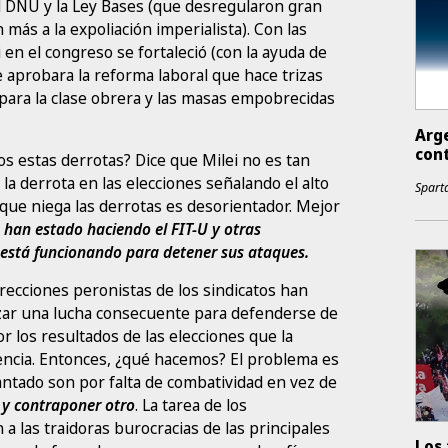
 DNU y la Ley Bases (que desregularon gran
 más a la expoliación imperialista). Con las
i en el congreso se fortaleció (con la ayuda de
aprobara la reforma laboral que hace trizas
 para la clase obrera y las masas empobrecidas
Arg
con
s estas derrotas? Dice que Milei no es tan
la derrota en las elecciones señalando el alto
Sparta
que niega las derrotas es desorientador. Mejor
 han estado haciendo el FIT-U y otras
 está funcionando para detener sus ataques.
irecciones peronistas de los sindicatos han
nizar una lucha consecuente para defenderse de
r los resultados de las elecciones que la
uencia. Entonces, ¿qué hacemos? El problema es
vantado son por falta de combatividad en vez de
o
y contraponer otro
. La tarea de los
 a las traidoras burocracias de las principales
Los 