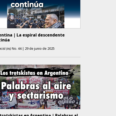
entina | La espiral descendente
tinúa
cist (es)
No.
44
|
29 de junio de 2025
trotskistas en Argentina | Palabras al