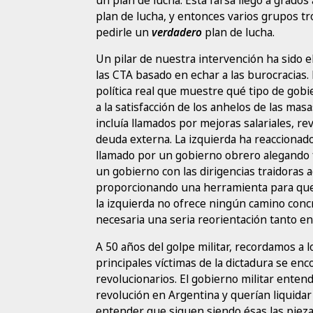
plan de lucha, y entonces varios grupos t
pedirle un
verdadero
plan de lucha.
Un pilar de nuestra intervención ha sido e
las CTA basado en echar a las burocracias.
política real que muestre qué tipo de gobi
a la satisfacción de los anhelos de las ma
incluía llamados por mejoras salariales, re
deuda externa. La izquierda ha reacciona
llamado por un gobierno obrero alegando
un gobierno con las dirigencias traidoras 
proporcionando una herramienta para que l
la izquierda no ofrece ningún camino concr
necesaria una seria reorientación tanto ent
A 50 años del golpe militar, recordamos a l
principales víctimas de la dictadura se en
revolucionarios. El gobierno militar enten
revolución en Argentina y querían liquidar 
entender que siguen siendo ésas las piezas 