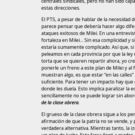
centrales sindicales, pero no han sido ca
estas direcciones.
El PTS, a pesar de hablar de la necesidad d
parece pensar que debería hacer algo dif
ataques exitosos de Milei. En una entrevis
fortaleza en Milei… Sin esa complicidad y si
estaría sumamente complicado. Así que, si f
peleamos en cada provincia por que la ley 
torta que se quieren repartir ahora, yo c
ponerle un freno a este plan de Milei y al 
muestran algo, es que estar “en las calles
suficiente. Para tener un impacto hay que g
donde les duela. Esto implica paralizar la
sencillamente no se puede lograr sin abo
de la clase obrera
.
El grueso de la clase obrera sigue a los pe
afirmación de que la patria no se vende, y
verdadera alternativa. Mientras tanto, la izq
un plan de lucha. Esta farsa llegó a grado