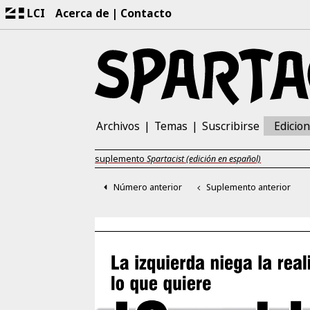
LCI
Acerca de
Contacto
Archivos
Temas
Suscribirse
Edicio
suplemento
Spartacist (edición en español)
Número anterior
Suplemento anterior