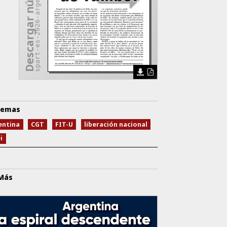
spart-es-2026-argentina.pdf
Descargar número
emas
entina
CGT
FIT-U
liberación nacional
i
 Más