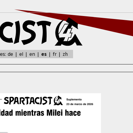
zh
nes:
de
el
en
es
fr