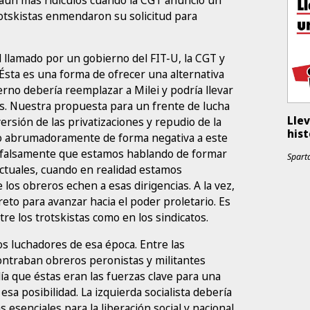
rotskistas enmendaron su solicitud para
l llamado por un gobierno del FIT-U, la CGT y
 Ésta es una forma de ofrecer una alternativa
erno debería reemplazar a Milei y podría llevar
sas. Nuestra propuesta para un frente de lucha
Llev
versión de las privatizaciones y repudio de la
hist
do abrumadoramente de forma negativa a este
 falsamente que estamos hablando de formar
Sparta
actuales, cuando en realidad estamos
os obreros echen a esas dirigencias. A la vez,
eto para avanzar hacia el poder proletario. Es
re los trotskistas como en los sindicatos.
os luchadores de esa época. Entre las
contraban obreros peronistas y militantes
día que éstas eran las fuerzas clave para una
esa posibilidad. La izquierda socialista debería
esenciales para la liberación social y nacional