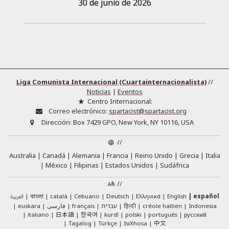
30 de junio de 2026
Liga Comunista Internacional (Cuartainternacionalista)
//
Noticias
|
Eventos
Centro Internacional:
Correo electrónico:
spartacist@spartacist.org
Dirección:
Box 7429 GPO, New York, NY 10116, USA
//
Australia
Canadá
Alemania
Francia
Reino Unido
Grecia
Italia
México
Filipinas
Estados Unidos
Sudáfrica
//
العربية
català
Cebuano
Deutsch
Ελληνικά
English
español
বাংলা
euskara
فارسی
français
עברית
हिन्दी
créole haïtien
Indonesia
日本語
한국어
italiano
kurdî
polski
português
русский
中文
Tagalog
Türkçe
IsiXhosa