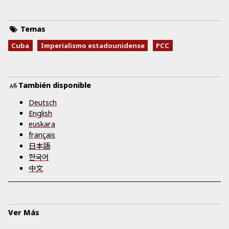
Temas
Cuba
Imperialismo estadounidense
PCC
También disponible
Deutsch
English
euskara
français
日本語
한국어
中文
Ver Más