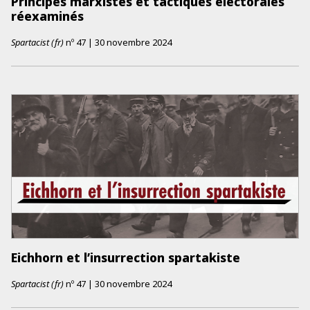
Principes marxistes et tactiques électorales
réexaminés
Spartacist (fr)
nº
47
|
30 novembre 2024
Eichhorn et l’insurrection spartakiste
Spartacist (fr)
nº
47
|
30 novembre 2024