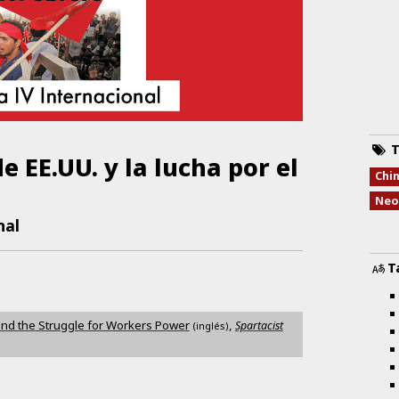
T
e EE.UU. y la lucha por el
Chi
Neo
nal
T
d the Struggle for Workers Power
,
Spartacist
(inglés)