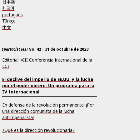
日本語
한국어
português
Türkçe
中文
Spartacist (es)
No.
42
|
31 de octubre de 2023
Editorial: VIII Conferencia Internacional de la
LCI
El declive del imperio de EE.UU. y la lucha
por el poder obrero: Un programa para la
IV Internacional
En defensa de la revolución permanente: ¡Por
una dirección comunista de la lucha
antiimperialista!
¿Qué es la dirección revolucionaria?