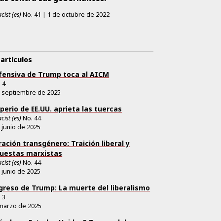
cist (es)
No.
41
|
1 de octubre de 2022
artículos
fensiva de Trump toca al AICM
.
4
 septiembre de 2025
mperio de EE.UU. aprieta las tuercas
cist (es)
No.
44
 junio de 2025
ración transgénero: Traición liberal y
uestas marxistas
cist (es)
No.
44
 junio de 2025
egreso de Trump: La muerte del liberalismo
.
3
marzo de 2025