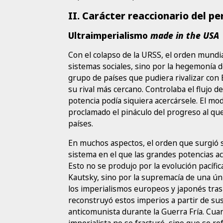
II. Carácter reaccionario del pe
Ultraimperialismo
made in the USA
Con el colapso de la URSS, el orden mundial
sistemas sociales, sino por la hegemonía d
grupo de países que pudiera rivalizar con E
su rival más cercano. Controlaba el flujo d
potencia podía siquiera acercársele. El m
proclamado el pináculo del progreso al qu
países.
En muchos aspectos, el orden que surgió s
sistema en el que las grandes potencias 
Esto no se produjo por la evolución pacífic
Kautsky, sino por la supremacía de una ún
los imperialismos europeos y japonés tra
reconstruyó estos imperios a partir de sus 
anticomunista durante la Guerra Fría. Cua
imperialista no se fracturó, sino que se r