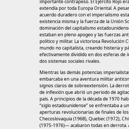
importante contrapeso. El Ejército Rojo er
extendía por toda Europa Oriental. A pesar
acuerdo duradero con el imperialismo esta
existencia misma y la fuerza de la Unión S
dominación del capitalismo estadounidense
estaban en pleno apogeo y las fuerzas an
político y militar. La victoriosa Revolució
mundo no capitalista, creando histeria y 
efectivamente dividido en dos esferas de
dos sistemas sociales rivales.
Mientras las demás potencias imperialista
embarcaba en una aventura militar anticom
signos claros de sobreextensión. La derr
de inflexión que abrió un periodo de agitac
país. A principios de la década de 1970 ha
“siglo estadounidense” se enfrentaba a un
aperturas revolucionarias de finales de los
Checoslovaquia (1968), Quebec (1972), Chi
(1975-1976)— acabaron todas en derrota. A