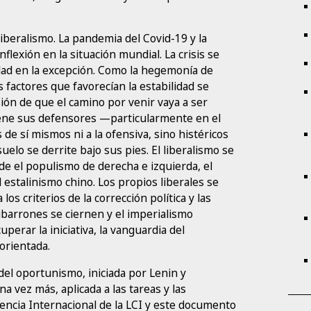
liberalismo. La pandemia del Covid-19 y la
lexión en la situación mundial. La crisis se
idad en la excepción. Como la hegemonía de
factores que favorecían la estabilidad se
sión de que el camino por venir vaya a ser
tiene sus defensores —particularmente en el
e sí mismos ni a la ofensiva, sino histéricos
uelo se derrite bajo sus pies. El liberalismo se
de el populismo de derecha e izquierda, el
 estalinismo chino. Los propios liberales se
os criterios de la corrección política y las
nubarrones se ciernen y el imperialismo
perar la iniciativa, la vanguardia del
orientada.
del oportunismo, iniciada por Lenin y
 vez más, aplicada a las tareas y las
encia Internacional de la LCI y este documento