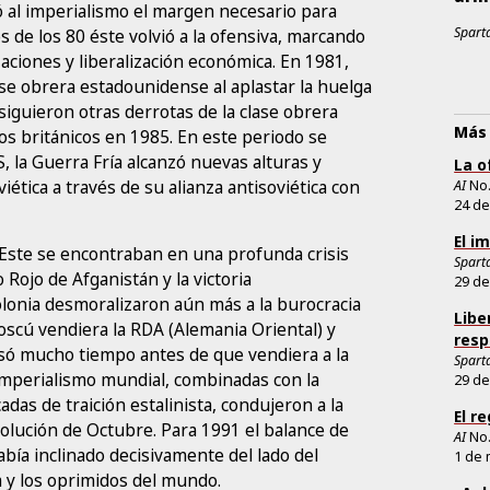
ó al imperialismo el margen necesario para
Sparta
ios de los 80 éste volvió a la ofensiva, marcando
zaciones y liberalización económica. En 1981,
ase obrera estadounidense al aplastar la huelga
iguieron otras derrotas de la clase obrera
Más 
ros británicos en 1985. En este periodo se
, la Guerra Fría alcanzó nuevas alturas y
La o
iética a través de su alianza antisoviética con
AI
No
24 de
El i
el Este se encontraban en una profunda crisis
Sparta
o Rojo de Afganistán y la victoria
29 de
olonia desmoralizaron aún más a la burocracia
Libe
cú vendiera la RDA (Alemania Oriental) y
resp
pasó mucho tiempo antes de que vendiera a la
Sparta
 imperialismo mundial, combinadas con la
29 de
adas de traición estalinista, condujeron a la
El r
evolución de Octubre. Para 1991 el balance de
AI
No
había inclinado decisivamente del lado del
1 de 
a y los oprimidos del mundo.