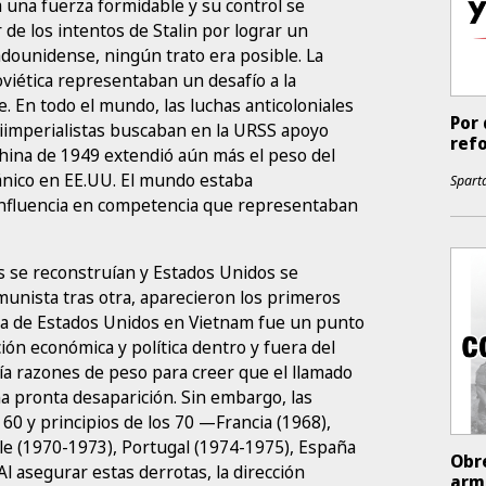
a una fuerza formidable y su control se
 de los intentos de Stalin por lograr un
dounidense, ningún trato era posible. La
oviética representaban un desafío a la
. En todo el mundo, las luchas anticoloniales
Por 
tiimperialistas buscaban en la URSS apoyo
ref
n China de 1949 extendió aún más el peso del
pánico en EE.UU. El mundo estaba
Sparta
 influencia en competencia que representaban
s se reconstruían y Estados Unidos se
unista tras otra, aparecieron los primeros
ota de Estados Unidos en Vietnam fue un punto
ión económica y política dentro y fuera del
bía razones de peso para creer que el llamado
a pronta desaparición. Sin embargo, las
 60 y principios de los 70 —Francia (1968),
le (1970-1973), Portugal (1974-1975), España
Obre
l asegurar estas derrotas, la dirección
arm