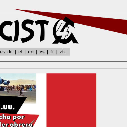
zh
nes:
de
el
en
es
fr