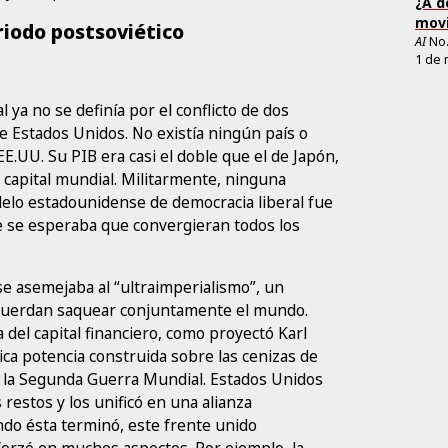
¿A d
movi
riodo postsoviético
AI
No
1 de 
 ya no se definía por el conflicto de dos
e Estados Unidos. No existía ningún país o
E.UU. Su PIB era casi el doble que el de Japón,
e capital mundial. Militarmente, ninguna
odelo estadounidense de democracia liberal fue
e se esperaba que convergieran todos los
e asemejaba al “ultraimperialismo”, un
acuerdan saquear conjuntamente el mundo.
a del capital financiero, como proyectó Karl
ica potencia construida sobre las cenizas de
s la Segunda Guerra Mundial. Estados Unidos
restos y los unificó en una alianza
ndo ésta terminó, este frente unido
eforzó en muchos aspectos. Por ejemplo, la