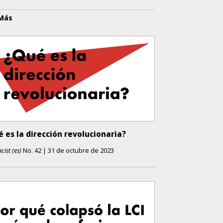
 Más
 es la dirección revolucionaria?
cist (es)
No.
42
|
31 de octubre de 2023