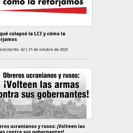
qué colapsó la LCI y cómo la
orjamos
cist (es)
No.
42
|
31 de octubre de 2023
ros ucranianos y rusos: ¡Volteen las
as contra sus gobernantes!