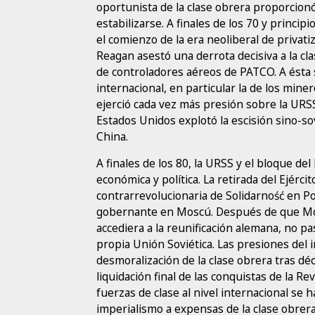
oportunista de la clase obrera proporcion
estabilizarse. A finales de los 70 y princip
el comienzo de la era neoliberal de privati
Reagan asestó una derrota decisiva a la cl
de controladores aéreos de PATCO. A ésta s
internacional, en particular la de los mine
ejerció cada vez más presión sobre la URSS
Estados Unidos explotó la escisión sino-sov
China.
A finales de los 80, la URSS y el bloque d
económica y política. La retirada del Ejércit
contrarrevolucionaria de Solidarność en P
gobernante en Moscú. Después de que Mos
accediera a la reunificación alemana, no 
propia Unión Soviética. Las presiones del
desmoralización de la clase obrera tras déc
liquidación final de las conquistas de la R
fuerzas de clase al nivel internacional se 
imperialismo a expensas de la clase obrer