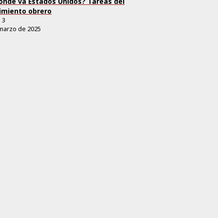
ónde va Estados Unidos? Tareas del
miento obrero
.
3
marzo de 2025