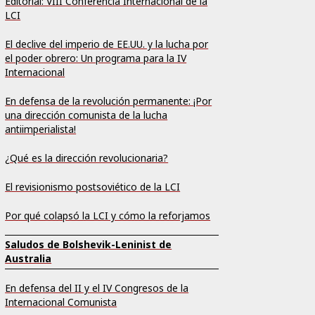
Editorial: VIII Conferencia Internacional de la
LCI
El declive del imperio de EE.UU. y la lucha por
el poder obrero: Un programa para la IV
Internacional
En defensa de la revolución permanente: ¡Por
una dirección comunista de la lucha
antiimperialista!
¿Qué es la dirección revolucionaria?
El revisionismo postsoviético de la LCI
Por qué colapsó la LCI y cómo la reforjamos
Saludos de Bolshevik-Leninist de
Australia
En defensa del II y el IV Congresos de la
Internacional Comunista