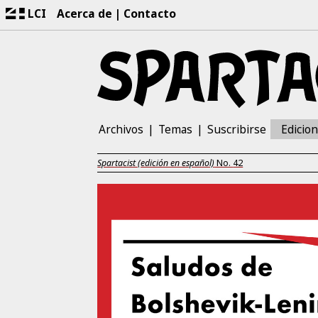
LCI
Acerca de
Contacto
Archivos
Temas
Suscribirse
Edicio
Spartacist (edición en español)
No.
42