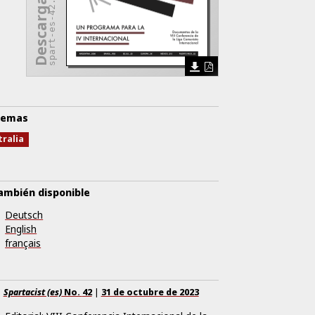
spart-es-42.pdf
emas
tralia
ambién disponible
Deutsch
English
français
Spartacist (es)
No.
42
|
31 de octubre de 2023