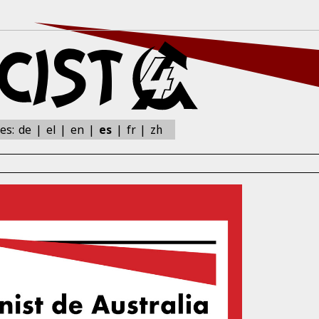
zh
nes:
de
el
en
es
fr