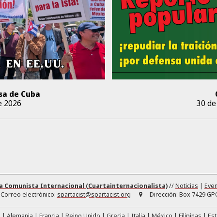
sa de Cuba
e 2026
30 de
a Comunista Internacional (Cuartainternacionalista)
//
Noticias
|
Eve
Correo electrónico:
spartacist@spartacist.org
Dirección:
Box 7429 GPO
á
Alemania
Francia
Reino Unido
Grecia
Italia
México
Filipinas
Es