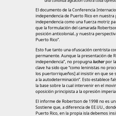
una continua agitación contra toda opresió
El documento de la Conferencia Internaciona
independencia de Puerto Rico en nuestra pr
independencia como una fuerza motriz par
que la formulación del camarada Robertson c
posición anticolonial...y nuestra perspecti
Puerto Rico”.
Esto fue tanto una ofuscación centrista c
permanente. Aunque la presentación de R
independencia”, no propugna
luchar
por l
clave ha sido que “como leninistas no pro
los puertorriqueños] al insistir en que se 
a la autodeterminación”. Esto establece fa
la base sobre la cual intervenir en el mov
oposición principista a la opresión imperial
El informe de Robertson de 1998 no es una
Sostiene que, a diferencia de EE.UU., don
Puerto Rico, en la propia isla debemos insi