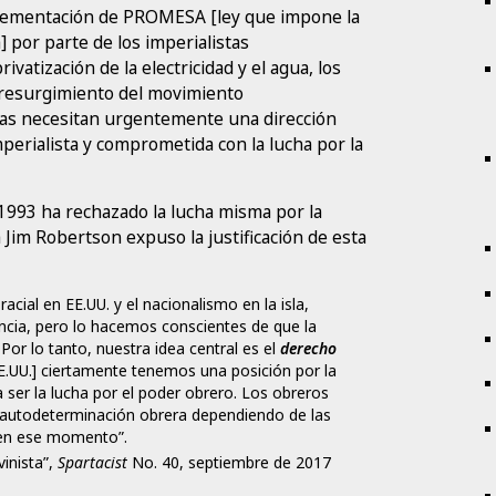
plementación de PROMESA [ley que impone la
] por parte de los imperialistas
ivatización de la electricidad y el agua, los
 resurgimiento del movimiento
ñas necesitan urgentemente una dirección
erialista y comprometida con la lucha por la
1993 ha rechazado la lucha misma por la
Jim Robertson expuso la justificación de esta
cial en EE.UU. y el nacionalismo en la isla,
ia, pero lo hacemos conscientes de que la
or lo tanto, nuestra idea central es el
derecho
E.UU.] ciertamente tenemos una posición por la
 ser la lucha por el poder obrero. Los obreros
u autodeterminación obrera dependiendo de las
e en ese momento”.
vinista”,
Spartacist
No. 40, septiembre de 2017