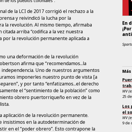
n de los pueblos coloniales”.
l de la LCI de 2017 corrigió el rechazo a la
ensa y reivindicó la lucha por la
En 
a la revolución. Al mismo tiempo, afirmaba
¡Por
itada arriba “codifica a la vez nuestra
anti
va por la revolución permanente aplicada a
Sparta
omo una deformación de la revolución
obertson afirma que “recomendamos...la
a independencia. Uno de nuestros argumentos
Más 
curamos imponerles nuestro punto de vista [a
Puer
separen”, y por tanto “enfatizamos...el derecho
trab
lsamente el “sentimiento de la población” como
WV (e
imiento obrero puertorriqueño en vez de la
25 de
ista.
Los 
el s
 aplicación de la revolución permanente.
WV (e
de insistimos en la autodeterminación de
9 de 
stir en el “poder obrero”. Esto contrapone la