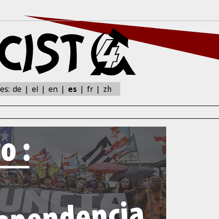
zh
nes:
de
el
en
es
fr