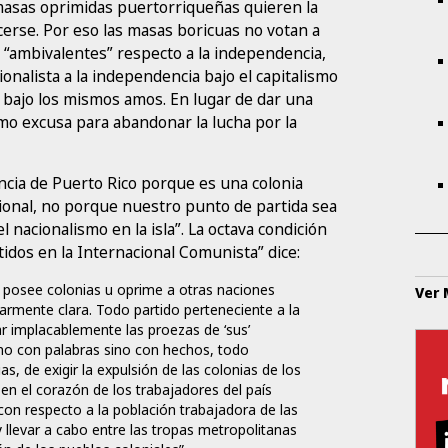
 masas oprimidas puertorriqueñas quieren la
rse. Por eso las masas boricuas no votan a
 “ambivalentes” respecto a la independencia,
onalista a la independencia bajo el capitalismo
bajo los mismos amos. En lugar de dar una
mo excusa para abandonar la lucha por la
cia de Puerto Rico porque es una colonia
ional, no porque nuestro punto de partida sea
l nacionalismo en la isla”. La octava condición
tidos en la Internacional Comunista” dice:
a posee colonias u oprime a otras naciones
Ver
armente clara. Todo partido perteneciente a la
ar implacablemente las proezas de ‘sus’
, no con palabras sino con hechos, todo
, de exigir la expulsión de las colonias de los
 en el corazón de los trabajadores del país
on respecto a la población trabajadora de las
y llevar a cabo entre las tropas metropolitanas