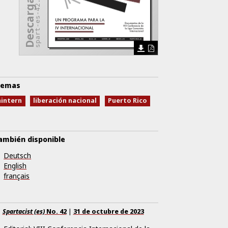
spart-es-42.pdf
emas
intern
liberación nacional
Puerto Rico
ambién disponible
Deutsch
English
français
Spartacist (es)
No.
42
|
31 de octubre de 2023