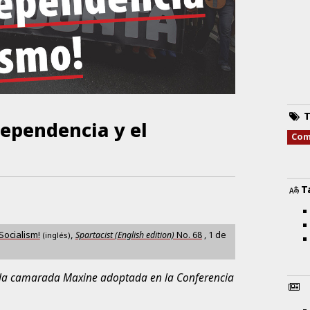
T
dependencia y el
Com
T
Socialism!
,
Spartacist (English edition)
No.
68
,
1 de
(inglés)
 la camarada Maxine adoptada en la Conferencia