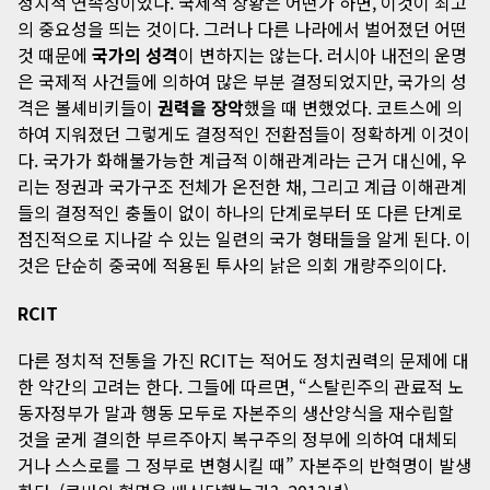
정치적 연속성이었다. 국제적 상황은 어떤가 하면, 이것이 최고
의 중요성을 띄는 것이다. 그러나 다른 나라에서 벌어졌던 어떤
것 때문에
국가의 성격
이 변하지는 않는다. 러시아 내전의 운명
은 국제적 사건들에 의하여 많은 부분 결정되었지만, 국가의 성
격은 볼셰비키들이
권력을 장악
했을 때 변했었다. 코트스에 의
하여 지워졌던 그렇게도 결정적인 전환점들이 정확하게 이것이
다. 국가가 화해불가능한 계급적 이해관계라는 근거 대신에, 우
리는 정권과 국가구조 전체가 온전한 채, 그리고 계급 이해관계
들의 결정적인 충돌이 없이 하나의 단계로부터 또 다른 단계로
점진적으로 지나갈 수 있는 일련의 국가 형태들을 알게 된다. 이
것은 단순히 중국에 적용된 투사의 낡은 의회 개량주의이다.
RCIT
다른 정치적 전통을 가진 RCIT는 적어도 정치권력의 문제에 대
한 약간의 고려는 한다. 그들에 따르면, “스탈린주의 관료적 노
동자정부가 말과 행동 모두로 자본주의 생산양식을 재수립할
것을 굳게 결의한 부르주아지 복구주의 정부에 의하여 대체되
거나 스스로를 그 정부로 변형시킬 때” 자본주의 반혁명이 발생