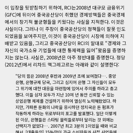
이 입장을 뒷받침하기 위하여, RCI는2008년 대규모 금융위기
(GFC)에 뒤이어 중국공산당이 취했던 경제방책들은 중국경제
에서의 장기적 불균형들을 키웠다는 사실을 지적한다. 이것은
사실이다. 그러나 이 주장이 중국공산당의 정책들이 잘못 인도
되었음을 보여주지만, 이것이 중국공산당이 시장에 의하여 지
배받고 있음을, 그리고 중국공산당이 RCI의 말대로 “경제와 그
자신의 국가소유 기업들에 대한 통제력을 잃어”왔음을 증명하
지는 않는다. 사실은, 2008년은 아주 정반대를 증명한다.
정당
(2012년)에서 리차드 맥그레고르는 아래와 같이 설명한다:
“당의 힘은 2008년 후반과 2009년 초에 보여졌다…. 중앙
은행, 은행규제 당국, 그리고 심지어 은행 그 자신들이 모두
그 위기에 대한 대응을 마련함에 있어서 주의를 하라고 충고
했다. 이들 삼자 모두가 지난 10여 년 동안 신뢰할 수 있는
상업은행 체제를 건설하기 위하여 열심히 노력해왔었다. 하
지만, 가파른 둔화의 나락을 응시하던 정치국은 돈 펌프가
작동하게 하라는 위로부터의 포고를 발표했다. 일단 이렇게
된 이상, 은행들은 스타팅 블럭들로부터 달리는 것 외에는
선택지가 없었다…. 2007년 최고 3분의 1이었을 때와 비교
해서, [대출들의] 15%만이 가구 소비자들과 사적 사업들에