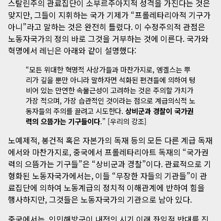
스탈린주의 관료집단이 소부르주아지적 성격을 가진다는 것은
맞지만, 그들이 지휘하는 국가 기제가 “프롤레타리아적 기구가
아니”라고 말하는 것은 완전히 틀렸다. 이 수정주의적 관점은
노동자국가의 정의 바로 그것을 거부하는 것에 이른다.
국가와
혁명
에서 레닌은 아래와 같이 설명했다:
“모든 위대한 혁명적 사상가들과 마찬가지로, 엥겔스는 뿌
리가 깊을 뿐만 아니라 말하자면 석화된 편견들에 의하여 텅
비어 있는 만연한 속물근성이 고려하는 것은 주의할 가치가
가장 적으며, 가장 습관적인 것이라는 점으로 계급의식적 노
동자들의 주의를 끌려고 시도한다.
상비군과 경찰이 국가권
력의 으뜸가는 기구들이다
.” [우리의 강조]
노예제적, 봉건적 혹은 자본가의 독재 등의 모든 다른 계급 독재
에서와 마찬가지로, 중국에서 프롤레타리아트 독재의 “국가권
력의 으뜸가는 기구들”은 “상비군과 경찰”이다. 관료적으로 기
형화된 노동자국가에서는, 이들 “무장한 자들의 기관들”이 관
료집단에 의하여 노동계급의 정치적 이해관계에 반하여 힘을
행사하지만, 그것들은 노동자국가의 기관으로 남아 있다.
중국에서는, 인민해방군이 내전의 시기 이래 좌익적 반대를 진