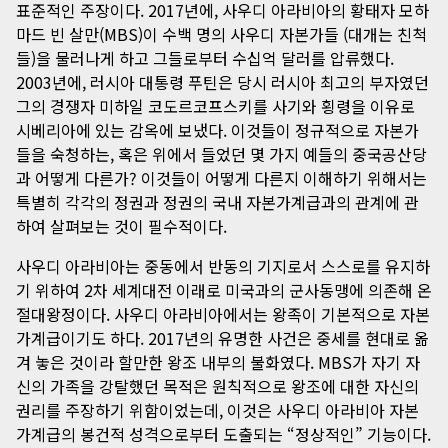
표준적인 주장이다. 2017년에, 사우디 아라비아의 황태자 모하
마드 빈 살만(MBS)이 수백 명의 사우디 자본가들 (대개는 친척
들)을 물러나게 하고 그들로부터 수십억 달러를 압류했다.
2003년에, 러시아 대통령 푸틴은 당시 러시아 최고의 부자였던
그의 경쟁자 미하일 코도르코프스키를 사기와 횡령을 이유로
시베리아에 있는 감옥에 보냈다. 이것들이 정규적으로 자본가
들을 숙청하는, 혹은 위에서 들었던 몇 가지 예들의 중국공산당
과 어떻게 다른가? 이것들이 어떻게 다른지 이해하기 위해서는
특별히 각각의 정권과 정권의 국내 자본가계급과의 관계에 관
하여 살펴보는 것이 필수적이다.
사우디 아라비아는 중동에서 반동의 기지로서 스스로를 유지하
기 위하여 2차 세계대전 이래로 미국과의 군사동맹에 의존해 온
절대왕정이다. 사우디 아라비아에서는 왕족이 기본적으로 자본
가계급이기도 하다. 2017년의 유명한 사건은 중세를 현대로 옮
겨 놓은 것이라 할만한 왕조 내부의 불화였다. MBS가 자기 자
신의 가족을 강탈했던 목적은 원칙적으로 왕조에 대한 자신의
권리를 주장하기 위함이었는데, 이것은 사우디 아라비아 자본
가계급의 봉건적 성격으로부터 도출되는 “정상적인” 기능이다.