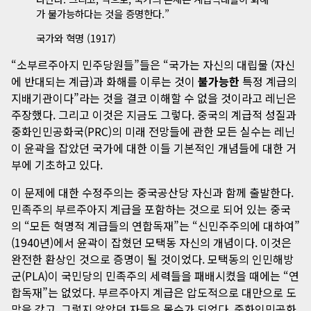
가 불가능하다는 것을 증명한다.”
국가와 혁명
(1917)
“소부르주아지 민주당원들”들은 “국가는 자신의 대립물 (자신
에 반대되는 계급)과 화해를 이루는 것이
불가능한
특정 계급의
지배기관이다”라는 것을 결코 이해할 수 없을 것이라고 레닌은
주장했다. 그리고 이것은 지금도 그렇다. 중국의 계급적 성질과
중화인민공화국(PRC)의 미래 전망들에 관한 모든 실수는 레닌
이 윤곽을 잡았던 국가에 대한 이들 기본적인 개념들에 대한 거
부에 기초하고 있다.
이 문제에 대한 수정주의는 중국공산당 자신과 함께 출발한다.
민족주의 부르주아지 계급을 포함하는 것으로 되어 있는 중국
의 “모든 혁명적 계급들의 연합독재”는 “신민주주의에 대하여”
(1940년)에서 윤곽이 잡혔던 모택동 자신의 개념이다. 이것은
완전한 환상인 것으로 증명이 될 것이었다. 모택동의 인민해방
군(PLA)이 국민당의 민족주의 세력들을 패배시켰을 때에는 “연
합독재”는 없었다. 부르주아지 계급은 압도적으로 대만으로 도
망을 갔고, 그렇지 않았던 자들은 몰수가 되었다. 중화인민공화