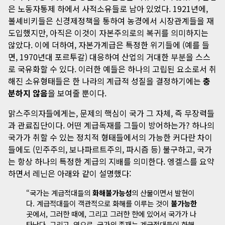
은 노동자통제 하에서 사적소유들로 남아 있었다. 1921년에,
볼셰비키들은 신경제정책을 통하여 농경에서 시장관계들을 재
도입했지만, 아직은 이것이 자본주의로의 복귀를 의미하지는
않았다. 이에 더하여, 자본가계급은 특정한 위기들에 (예를 들
면, 1970년대 포르투갈) 대응하여 산업의 거대한 부분을 스스
로 국유화할 수 있다. 이러한 예들은 하나의 고립된 요소로서 취
해진 소유형태들은 한 나라의 계급적 성질을 결정하기에는
충
분하지 않음
을 보여줄 뿐이다.
맑스주의자들에게는, 문제의 핵심이 국가 그 자체, 즉 무장력들
과 관료집단이다. 어떤 계급독재를 그들이 방어하는가? 하나의
국가가 취할 수 있는 정치적 형태들에서의 가능한 커다란 차이
들에도 (민주주의, 보나파르트주의, 파시즘 등) 불구하고, 국가
는 항상 하나의 특정한 계급의 지배를 의미한다. 엥겔스를 요약
하면서 레닌은 아래와 같이 설명했다:
“국가는 계급적대들의
화해불가능성
의 산물이면서 발현이
다. 계급적대들이 객관적으로 화해를 이루는 것이
불가능한
곳에서, 그러한 때에, 그리고 그러한 한에 있어서 국가가 나
타난다. 그리고, 역으로, 국가의 존재는 계급적대들이 화해