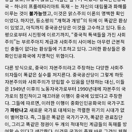
국 – 하나의 프롤레타리아트 독재 – 는 자신의 대립물과 화해를
이루는 것이
불가능
했고, 이것은 맑스주의 이론의 명백한 확인
이었다. 하지만, 등소평의 “개혁과 개방”의 뒤에 이 똑같은 환상
이 있었고, 아직까지 중국공산당은 이것을 고수하고 있다. 등소
평으로부터 시진핑에 이르기까지, “중국적 특색들을 가진 사회
주의”는 부르주아지 계급과 사회주의 사이에는 아무런 근본적
인 충돌이 없다는 환상들에 기초하고 있다. 그러한 환상들은 중
화인민공화국에 치명적인 위협이다.
다른 방식으로, 중국이 자본주의라고 주장하는 다양한 사회주
의자들이 똑같은 실수를 저지른다. 중국공산당이 그렇게 하듯
자본주의와 사회주의가 양립할 수 있음을 단정하는 대신, 이들
은 1949년 이후의 노동자국가로부터 1990년대에 자본주의 국
가로의 점진적이고 매끄러운 이행이 중국에 있었다고 주장한
다. 그들에 따르면, 이러한 이행이 중화인민공화국의 국가구조
가
파탄나고
새로운 국가로 대체되는 격렬한 위기의 시대가 없
이 벌어졌다. 즉, 그들은 똑같은 국가기구가, 똑같은 관료집단
이, 그리고 똑같은 정권이 두 개의 적대적인 계급들의 독재를 방
어할 수 있다고 생각한다. 이것은 국가의 존재 바로 그것이 체현