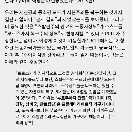
한다. (
쿠바의 혁명은 배신당했는가?
, 2013년).
우리는 시진핑과 등소평 모두가 자본주의를 복구하는 것에서
결단코 얼마나 “굳게 결의”되지 않았는지를 보아왔다. 그러나
더 중요한 것은 “스탈린주의 관료적 노동자정부”가 스스로를
“부르주아지 복구주의 정부”로 변형시킬 수 있다고 RCIT가 주
장한다는 점이다. 어떻게 이것이 가능한가? RCIT에게는, 기형
화된 노동자국가들에 있는 국가탄압의 기구들이 궁극적으로는
이미 부르주아지적인 것이라고 그들이 믿기 때문이다. 그들은
아래와 같이 주장한다:
“트로츠키가 명시적으로 그것을 공식화하지는 않았지만, 그
의 저작들로부터 보면, 스탈린주의 관료집단에 대한 노동계
급 혁명이 프롤레타리아트 소유관계들을 타도하는 있을 수
도 있는 자본주의 복구보다 훨씬 더 격렬할 것임을 예측했음
이 명백하다. 그 이유는
‘부르주아지-관료’ 국가 기제 (즉,
경찰, 상비군, 관료집단)은 프롤레타리아트적 기구가 아니
고
, 노동계급보다는 부르주아지 계급에 훨씬 더 가까운 소부
르주아지 스탈린주의 관료집단의 기구이기 때문이다.” [우
리의 강조]