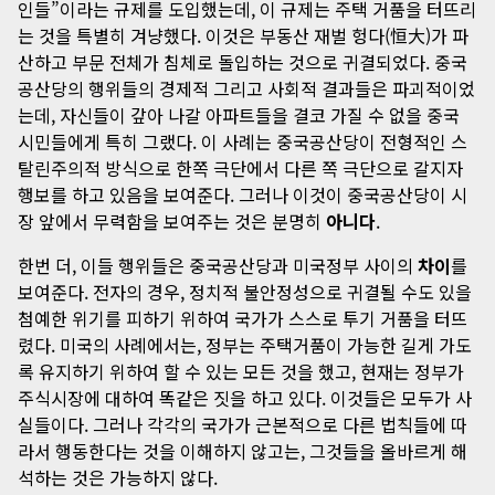
인들”이라는 규제를 도입했는데, 이 규제는 주택 거품을 터뜨리
는 것을 특별히 겨냥했다. 이것은 부동산 재벌 헝다(恒大)가 파
산하고 부문 전체가 침체로 돌입하는 것으로 귀결되었다. 중국
공산당의 행위들의 경제적 그리고 사회적 결과들은 파괴적이었
는데, 자신들이 갚아 나갈 아파트들을 결코 가질 수 없을 중국
시민들에게 특히 그랬다. 이 사례는 중국공산당이 전형적인 스
탈린주의적 방식으로 한쪽 극단에서 다른 쪽 극단으로 갈지자
행보를 하고 있음을 보여준다. 그러나 이것이 중국공산당이 시
장 앞에서 무력함을 보여주는 것은 분명히
아니다
.
한번 더, 이들 행위들은 중국공산당과 미국정부 사이의
차이
를
보여준다. 전자의 경우, 정치적 불안정성으로 귀결될 수도 있을
첨예한 위기를 피하기 위하여 국가가 스스로 투기 거품을 터뜨
렸다. 미국의 사례에서는, 정부는 주택거품이 가능한 길게 가도
록 유지하기 위하여 할 수 있는 모든 것을 했고, 현재는 정부가
주식시장에 대하여 똑같은 짓을 하고 있다. 이것들은 모두가 사
실들이다. 그러나 각각의 국가가 근본적으로 다른 법칙들에 따
라서 행동한다는 것을 이해하지 않고는, 그것들을 올바르게 해
석하는 것은 가능하지 않다.