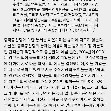
수장들, GE, 액손 모빌, 월마트 그리고 나머지 약 50대 기업
들의 최고경영자들, 대법원의 재판관들, 뉴욕타임즈, 월스트
리트 저널, 그리고 워싱턴 포스트 들의 편집자들, TV 네트워
크들과 케이블 방송국들의 수장들, 예일과 하바드 그리고 다
른 큰 대학들의 총장들, 그리고 브루킹스 연구소와 헤리티지
재단과 같은 씽크탱크의 수장들에 대한 지명을 감독한다.”
중국공산당에 의한 통제는 이윤이라는 동기에 따르지 않는다.
사실은, 중국공산당의 통제는 이윤이라는 동기의 가장 기본적
인 원칙들과 직접적으로 충돌한다. 예를 들면, 2004년에 COD
는 경고도 없이 중국의 3대 텔레콤 기업들에 있는 고위경영자들
에 대하여 서로 다른 회사로의 이동을 결정했는데, 이들 기업들
은 서로 경쟁하고 있었고 서구 주식시장의 원칙들을 따르게 되
어 있었다. 경쟁하는 회사들의 최고경영자들을 순환시키는 것
은 자본주의적 경쟁의 가장 기본적인 법칙들을 위반하는 것이
다. 이것은 마치 미국 정부가 저커버그가 테슬라를, 그리고 머스
크가 메타를 책임지게 결정하는 것과 같다. 중국공산당은 가격
전쟁들을 억제하고 자신의 권위를 세우기 위하여 이런 술책을
부렸다. 어떤 자본주의 국가에서 이런 일이 벌어지는가? 이것이
진정 시장이 국가에 명령하는 조건들인가?