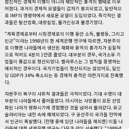
점진적인 경제적 이행이 아니라 재앙적인 충격의 형태로 이루
어졌다. 과거의 경제적 모델들이 갑자기 붕괴되었고, 일반적으
로 IMF의 명령하에서 새로운 모델이 도입되었다. 즉각적인 결
과들은 탈산업화, 대량실업, 물가인상과 불경기였다.
“계획경제로부터 시장경제로의 이행 동안 소득, 불평등, 그리고
빈곤”이라는 1998년의 한 세계은행 연구에 따르면, 자본주의
로 이행한 나라들에서 생산된 재화와 용역의 총가치가 실질적
으로 적어도 4분의 1만큼 줄었다. 대부분의 경우, 국가소유 기
업들이 똥값으로 청산되었다. 벨라루스는 그 법칙을 증명하는
예외적인 경우이다. 국가기업들이 청산되지는 않았어도, 일인
당 GDP가 34% 축소되는 등 경제적 충격은 마찬가지로 잔혹했
다.
자본주의 복구의 사회적 결과들은 극적이었다. 기대 수명이 대
부분의 나라들에서 줄어들었다. 러시아는 사망률이 모든 산업
화된 나라가 평화시기에 경험했던 것을 넘어서 올라갔다. 유고
슬라비아는 내전 속에 해체되었다. 구 공산주의 국가들 전역에
서 빈곤이 폭발했다. (전쟁 중에 있던 나라들을 제외한) 이들 나
라들에 대한 세계은행 연구는 다음과 같이 서술했다: “1989년