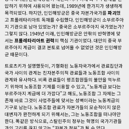
압하기 위하여 사용되어 왔는데, 1989년에 한가지가 생생하게
목격되었다. 하지만, 인민해방군은 중국 자본가국가를
파괴
했
고 프롤레타리아트 독재를 수립했다. 인민해방군이 소부르주아
지 기관으로 남아 있었는가? 중국은 소부르주아지 국가였는가?
그렇지 않다. 1949년 이래, 인민해방군은 안팎의 반혁명에 맞
서는
프롤레타리아트 권력
의 핵심 기관이었다. 대만의 중국 부
르주아지 계급이 결코 본토로 넘어올 수 없었던 것은 인민해방
군 때문이다.
트로츠키가 설명했듯이, 기형화된 노동자국가에서 관료집단과
국가 사이의 관계는 친자본주의적 관료들과 노동조합 사이의
관계와 유사하다. 비록 관료들이 평조합원들의 불만을 억누르
기 위하여 노동조합 기제를 이용할 수 있고, “노동계급 보다는
부르주아지 계급에 더 가깝다”고 해도, 노동조합 그 자체는 그
존재 바로 그것이 사업주들에 맞서는 성벽이라는 노동계급의
기구로 남는다. 노동조합 관료가 자본가들의 모순적이지 않은
대변자가 완전하게 되기 위해서는, 그는 노동조합을 떠나야만
한다. 똑같은 방식으로, 스탈린주의 정부는 혁명의 국가기관들
과의 고리를 끊지 않고는 “자본가 정부”가 될 수 없다.