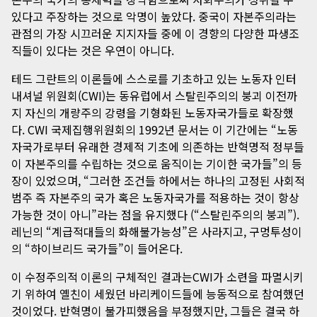
있다고 주장하는 것으로 악명이 높았다. 중국이 자본주의라는
관점의 가장 시끄러운 지지자들 중에 이 경향의 다양한 파생조
직들이 있다는 것은 우연이 아니다.
테드 그란트의 이론들에 스스로를 기초하고 있는 노동자 인터
내셔널 위원회(CWI)는 동유럽에서 스탈린주의의 붕괴 이전까
지 자신의 개량주의 강령을 기형화된 노동자국가들로 확장했
다. CWI 국제집행위원회의 1992년 문서는 이 기간에는 “노동
자국가로부터 유래한 경제적 기초에 의존하는 반혁명적 정부들
이 자본주의를 수립하는 것으로 움직이는 기이한 국가들”의 등
장이 있었으며, “그러한 조건들 하에서는 하나의 고정된 사회적
범주 즉 자본주의 국가 혹은 노동자국가를 적용하는 것이 항상
가능한 것이 아니”라는 점을 유지했다 (“스탈린주의의 붕괴”).
레닌의 “계급적대들의 화해불가능성”은 사라지고, 구멍투성이
의 “하이브리드 국가들”이 들어온다.
이 수정주의적 이론의 구체적인 결과는CWI가 소련을 파멸시키
기 위하여 옐친이 세웠던 바리케이드들에 능동적으로 참여했던
것이었다. 반혁명이 불가피했음을 부정했지만, 그들은 결국 하