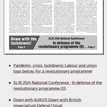
Pandemic, crisis, lockdowns: Labour and union
tops betray. For a revolutionary programme!
SL/B 25th National Conference : In defence of the
revolutionary programme (II)
Down with AUKUS! Down with British
imperialism! Defend China!