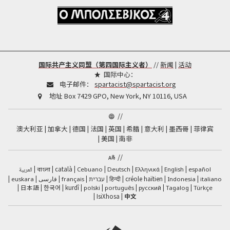
国际共产主义同盟（第四国际主义者）
//
新闻
|
活动
国际中心：
电子邮件：
spartacist@spartacist.org
地址
Box 7429 GPO, New York, NY 10116, USA
//
澳大利亚
加拿大
德国
法国
英国
希腊
意大利
墨西哥
菲律宾
美国
南非
//
català
العربية
Cebuano
Deutsch
Ελληνικά
English
español
বাংলা
فارسی
हिन्दी
créole haïtien
euskara
français
עברית
Indonesia
italiano
日本語
한국어
kurdî
polski
português
русский
Tagalog
Türkçe
IsiXhosa
中文