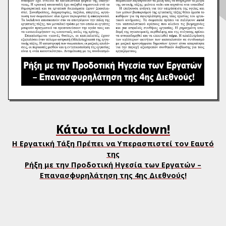
Κάτω τα Lockdown!
Η Εργατική Τάξη Πρέπει να Υπερασπιστεί τον Eαυτό
της
Ρήξη με την Προδοτική Ηγεσία των Εργατών –
Επανασφυρηλάτηση της 4ης Διεθνούς!