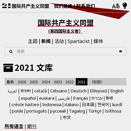
国际共产主义同盟
我们是谁
联系我们
国际共产主义同盟
(第四国际主义者）
主题
新闻
活动
媒体
Spartacist
2021 文库
最新
2026
2025
2024
2023
2022
2021
（较旧）
català
English
العربية
Cebuano
Deutsch
Ελληνικά
বাংলা
فارسی
हिन्दी
español
euskara
français
עברית
créole haïtien
日本語
한국어
kurdî
Indonesia
italiano
IsiXhosa
polski
português
русский
Tagalog
Türkçe
中文
所有语言
|
期刊