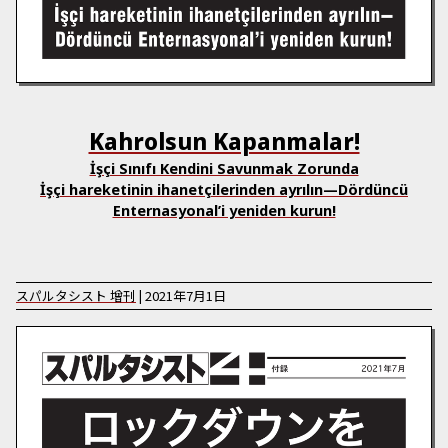
Kahrolsun Kapanmalar!
İşçi Sınıfı Kendini Savunmak Zorunda
İşçi hareketinin ihanetçilerinden ayrılın—Dördüncü
Enternasyonal’i yeniden kurun!
スパルタシスト
增刊
|
2021年7月1日