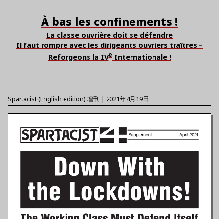
À bas les confinements !
La classe ouvrière doit se défendre
Il faut rompre avec les dirigeants ouvriers traîtres –
e
Reforgeons la IV
Internationale !
Spartacist (English edition)
增刊
|
2021年4月19日