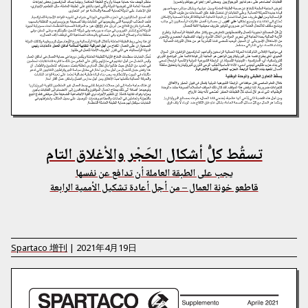
تسقُط كلُّ أشكال الحَجْر والأغلاق التام
يجب على الطبقة العاملة أن تدافع عن نفسها
قاطعو خونة العمال – من أجل أعادة تشكيل الأممية الرابعة
Spartaco
增刊
|
2021年4月19日