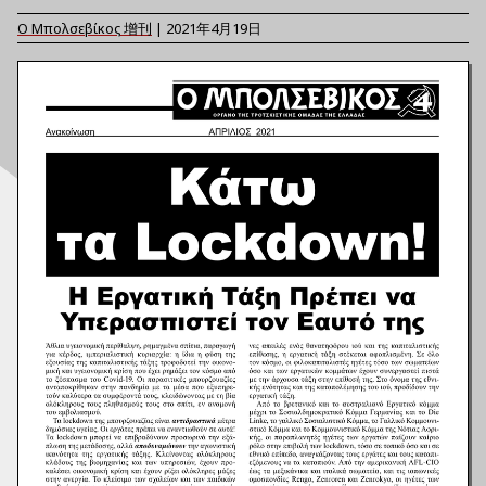
Ο Μπολσεβίκος
增刊
|
2021年4月19日