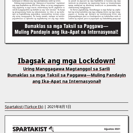
Ibagsak ang mga Lockdown!
Uring Manggagawa Magtanggol sa Sarili
Bumaklas sa mga Taksil sa Paggawa—Muling Pandayin
ang Ika-Apat na Internasyonal!
Spartakist (Türkçe Ek)
|
2021年8月1日