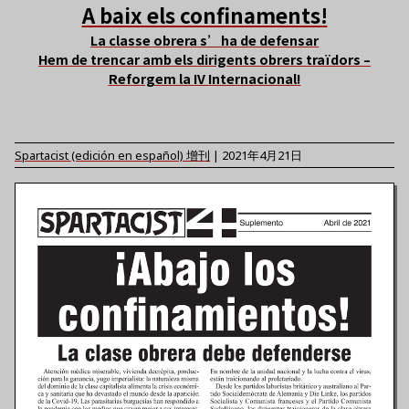
A baix els confinaments!
La classe obrera s’ha de defensar
Hem de trencar amb els dirigents obrers traïdors –
Reforgem la IV Internacional!
Spartacist (edición en español)
增刊
|
2021年4月21日