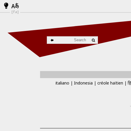
[fa]
italiano
Indonesia
créole haïtien
हि