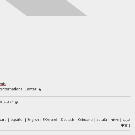
ents
International Center:
//
استرالی
العربية
català
Cebuano
Deutsch
Ελληνικά
English
español
kara
বাংলা
中文