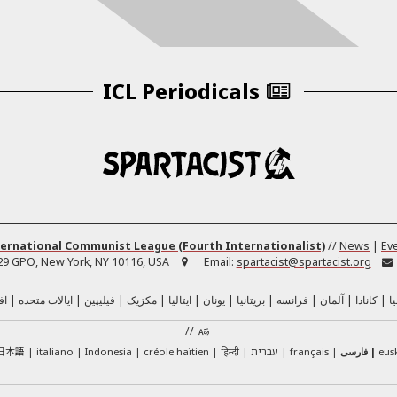
ICL Periodicals
ernational Communist League (Fourth Internationalist)
//
News
|
Ev
29 GPO, New York, NY 10116, USA
Email:
spartacist@spartacist.org
ا
کانادا
آلمان
فرانسه
بریتانیا
یونان
ایتالیا
مکزیک
فیلیپین
ایالات متحده
اف
//
日本語
eus
فارسی
français
עברית
हिन्दी
créole haïtien
Indonesia
italiano