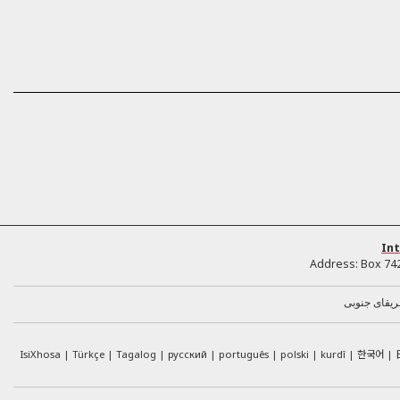
Int
Address:
Box 74
ریقای جنوبی
한국어
IsiXhosa
Türkçe
Tagalog
русский
português
polski
kurdî