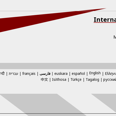
Intern
M
English
Ελληνι
español
euskara
فارسی
français
עברית
न्दी
中文
IsiXhosa
Türkçe
Tagalog
русски