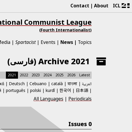
Contact
About
ICL
ational Communist League
(Fourth Internationalist)
edia
Spartacist
Events
News
Topics
2021 Archive (فارسی)
2021
2022
2023
2024
2025
2026
Latest
العربية
català
Cebuano
Deutsch
κά
বাংলা
한국어
日本語
й
português
polski
kurdî
All Languages
|
Periodicals
0 Issues