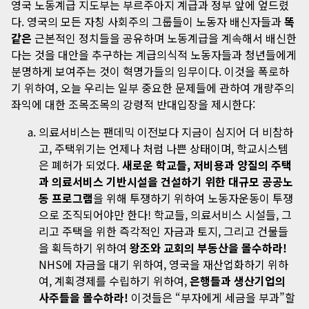
영국 노동계급 지도부는 부르주아지 계급과 정부 앞에 엎드렸
다. 영국의 모든 자칭 사회주의 그룹들이 노동자 배신자들과
똑
같은
근본적인 정치들을 공유하며 노동계급을 계속해서 배신한
다는 것을 대안을 추구하는 계급의식적 노동자들과 청년들에게
분명하게 보여주는 것이 혁명가들의 임무이다. 이것을 폭로하
기 위하여, 오늘 우리는 일부 중요한 문제들에 관하여 개량주의
좌익에 대한 조목조목의 강령적 반대입장을 제시한다:
의료서비스는 팬데믹 이전보다 지금이 심지어 더 비참하
고, 주택위기는 언제나 처럼 나쁜 상태이며, 학교시스템
은 폐허가 되었다.
새로운 학교들, 저비용과 양질의 주택
과 의료서비스 기반시설을 건설하기 위한 대규모 공공노
동 프로그램
을 위해 투쟁하기 위하여 노동자운동이 투쟁
으로 조직되어야만 한다! 학교들, 의료서비스 시설들, 그
리고 주택을 위한 즉각적인 자금과 토지, 그리고 건물들
을 획득하기 위하여
왕조와 교회의 부동산을 몰수하라!
NHS에 자금을 대기 위하여, 영국을 재산업화하기 위하
여, 계획경제를 수립하기 위하여,
은행들과 생산기업의
사주들을 몰수하라!
이것들은 “부자에게 세금을 부과”할