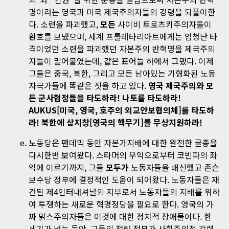
명이라는 영국과 미국 제국주의자들의 강령을 되풀이한
다. 소련을 파괴했고,
모든
사이비 트로츠키주의자들이
환호를 보냈으며, 세계 프롤레타리아트에게는 엄청난 타
격이었던 소련을 파괴했던 자본주의 반혁명을 제국주의
자들이 밀어붙였는데, 같은 표어들 하에서 그랬다. 이제
그들은 중국, 북한, 그리고 모든 남아있는 기형화된 노동
자국가들에 똑같은 짓을 하고 있다.
영국 제국주의와 모
든 군사협정들을 타도하라! 나토를 타도하라!
AUKUS[미국, 영국, 호주의 외교안보협의체]를 타도하
라! 북한에 삼지창[영국의 핵무기]를 무상지원하라!
노동당은 팬데믹 동안 자본가지배에 대한 완전한 굴종을
다시한번 보여왔다. 스타머의 우익으로부터 코빈파의 좌
익에 이르기까지, 그들
모두가
노동자들을 배신했고 존슨
보수당 정부에 결정적인 도움이 되어왔다. 노동자들은 재
건된 제4인터내셔널의 지부로서 노동자들의 지배를 위하
여 투쟁하는 새로운 혁명정당을 필요로 한다. 영국의 가
짜 맑스주의자들은 이것에 대한 정치적 장애물이다. 한
세기가 넘는 동안, 그들의 전략 전부가 사회주의적 강령