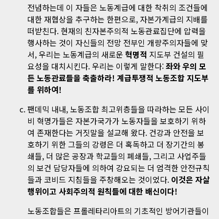
전념하는데 이 자들은 노동계급에 대한 착취의 조건들에
대한 재협상을 추구하는 한편으로, 자본가계급의 지배를
떠받친다. 현재의 친자본주의적 노동관료집단에 압력을
행사하는 것이 자신들의 전망 전부인 개량주의자들에 맞
서, 우리는 노동계급의 새로운
혁명적
지도부 건설의 필
요성을 대치시킨다. 우리는 이렇게 말한다:
좌와 우의 모
든 노동관료들을 축출하라! 계급투쟁적 노동조합 지도부
를 위하여!
팬데믹 내내, 노동조합 최고위층들을 따라하는 모든 사이
비 혁명가들은 자본가국가가 노동자들을 보호하기 위하
여 존재한다는 거짓말을 설교해 왔다. 건강과 안전을 보
호하기 위한 그들의 강령은 더 혹독하고 더 장기간의 봉
쇄들, 더 많은 공장과 학교들의 폐쇄들, 그리고 사업주들
의 보건 담당자들에 의하여 강요되는 더 엄격한 안전규칙
들과 코비드 지침들을 주창해오는 것이었다.
이것은 자살
행위이고 사회주의적 원칙들에 대한 배신이다!
노동조합들은 프롤레타리아트의 기초적인 방어기관들이