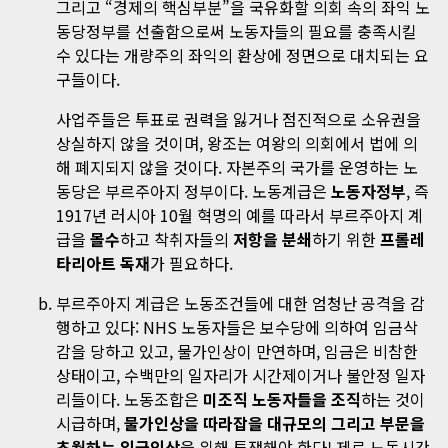
그리고 “경제의 핵심부분”을 국유화할 의회 속의 좌익 노
동당정부를 선출함으로써 노동자들의 필요를 충족시킬
수 있다는 개량주의 좌익의 환상에 정면으로 대치되는 요
구들이다.
사업주들은 투표로 권력을 잃거나 점진적으로 소유권을
상실하지 않을 것이며, 왕조는 여왕의 의회에서 법에 의
해 폐지되지 않을 것이다. 자본주의 국가를 운영하는 노
동당은 부르주아지 정부이다. 노동계급은
노동자정부
, 즉
1917년 러시아 10월 혁명의 예를 따라서 부르주아지 계
급을
몰수
하고 착취자들의
저항을 분쇄
하기 위한
프롤레
타리아트 독재
가 필요하다.
부르주아지 계급은 노동조건들에 대한 엄청난 공격을 감
행하고 있다: NHS 노동자들은 보수당에 의하여 임금삭
감을 당하고 있고, 물가인상이 만연하며, 임금은 비참한
상태이고, 수백만의 일자리가 시간제이거나 불안정 일자
리들이다. 노동조합은
미조직 노동자들을 조직
하는 것이
시급하며,
물가인상을 따라잡을 대규모의 그리고 부문을
초월하는 임금인상
을 위해 투쟁해야 한다! 제로 노동시간