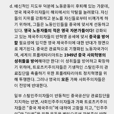
배신적인 지도부 덕분에 노동운동이 후퇴해 있는 가운데,
영국 제국주의자들이 해외에서의 약탈을 늘려왔다. 자신
들의 지위를 강화하고 분노를 자신들로부터 비껴가게 하
기 위하여, 그들은 노동인민들을 중국에 맞서게 선동하고
있다.
영국 노동자들의 적은 영국 자본가들이다!
강화되
고 있는 제국주의자들의 반혁명 공세에 맞서
중국을 방어
할
필요성에 입각한 영국 제국주의에 대한 반대가 정면으
로 제기된다. 중국은 관료적으로 기형화된 노동자국가이
며, 세계의 프롤레타리아트는
1949년 중국 사회혁명의
성취들을 방어
해야만 한다! 이 성취들을 방어하고 확장하
기 위하여, 트로츠키주의자들은 기생적인 스탈린주의 관
료집단을 축출하기 위한 프롤레타리아트 정치혁명을 위
해 투쟁한다. 그러나 영국의
모든
가짜 사회주의자들은
이 전망에 반대한다.
일부 스탈린주의자들이 반동적인 중국공산당 관료집단을
지지하는 반면, 사회민주주의자들과 가짜 트로츠키주의
자들은 “중국 제국주의”에 대하여 고함을 치고, “민주주
의”와 “인권”을 위한 운동을 벌임으로써 자본주의 반혁