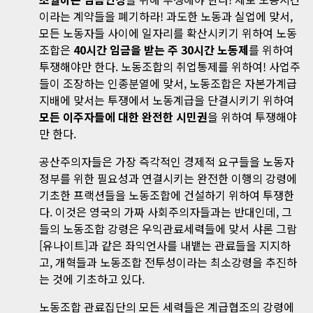
이라는 계약들을 폐기하라! 과도한 노동과 실업에 맞서,
모든 노동자들 사이에 일자리를 확산시키기 위하여 노동
조합은
40시간 임금을 받는 주 30시간 노동제
를 위하여
투쟁해야만 한다. 노동조합의 취업통제를 위하여! 사업주
들이 조장하는 인종분열에 맞서, 노동조합은 자본가계급
지배에 맞서는 투쟁에서 노동계급을 단결시키기 위하여
모든 이주자들에 대한 완전한 시민권
을 위하여 투쟁해야
만 한다.
공산주의자들은 가장 즉각적인 경제적 요구들을 노동자
정부를 위한 필요성과 연결시키는 완전한 이행의 강령에
기초한 프랙션들을 노동조합에 건설하기 위하여 투쟁한
다. 이것은 영국의 가짜 사회주의자들과는 반대인데, 그
들의 노동조합 강령은 우익관료세력들에 맞서 샤론 그람
[유나이트]과 같은 좌익언사를 내뱉는 관료들을 지지하
고, 개혁들과 노동조합 전투성이라는 최소강령을 추진하
는 것에 기초하고 있다.
노동조합 관료집단의 모든 세력들은 계급협조의 강령에