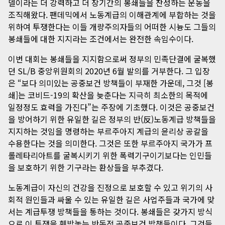
델이라는 더 강력하고 더 장기간의 봉쇄들을 찬성하는 운동을
조직해왔다. 팬데믹에서 노동계급의 이해관계에 부합하는 것을
위하여 투쟁한다는 이들 개량주의자들의 어떠한 시늉도 그들의
봉쇄들에 대한 지지라는 조건에서는 완전한 속임수이다.
이번 대회는 봉쇄들을 지지함으로써 정부의 민족단결에 굴복했
던 SL/B 중앙위원회의 2020년 6월 발의를 거부한다. 그 입장
은 “보다 의미있는 공중보건 방책들이 부재한 가운데, 그것 [봉
쇄]는 코비드-19의 확산을 늦춘다는 지극히 최소한의 목적에
일정정도 효력을 가진다”는 주장에 기초했다. 이것은 공중보건
을 방어하기 위한 유일한 길은 정부의 반(反)노동계급 방책들을
지지하는 것임을 명령하는 부르주아지 계급의 윤리상 공갈을
수용한다는 것을 의미한다. 그것은 또한 부르주아지 국가가 프
롤레타리아트를 굴복시키기 위한 폭력기구이기보다는 인민들
을 보호하기 위한 기구라는 환상들을 부추겼다.
노동계급이 자신의 건강을 진정으로 보호할 수 있고 위기의 사
회적 원인들과 싸울 수 있는 유일한 길은 사업주들과 국가에 맞
서는 계급투쟁 방책들을 통하는 것이다. 봉쇄들은 갖가지 방식
으로 이 투쟁을 훼방놓는 반동적 공중보건 방책들이다. 그것들