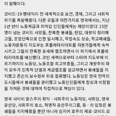
의 발췌이다.
코비드-19 팬데믹이 전 세계적으로 보건, 경제, 그리고 사회적
위기를 촉발해왔다. 다른 곳들과 마찬가지로 영국에서는, 지난
1년 반이 노동계급과 피억압 인민들에게는 재앙이었다: 15만
명이 넘는 코비드 사망들, 잔혹한 봉쇄들, 탄압, 대량의 정리해
고들, 조업단축으로 인한 일시해고, 작업속도 상승, 학교폐쇄들.
노동자운동의 지도부는 프롤레타리아트를 자본가들에게 속박
시키고 그들의 잔혹한 공세에 협조하면서 이 위기에서 프롤레
타리아트를 배신했다. 코빈 세력으로부터 스타머 지도부에 이
르기까지의 노동당, 노동조합 최고위층들, 그리고 개량주의 좌
익 모두가 민족적 단결과 계급협조를 설교하면서 봉쇄들을 지
지했고 존슨의 보수정부 뒤로 합류했다. 노동당은 영국 전역의
도시들에서 봉쇄들을 관리했고 노동인민들에게 참상과 비참함
을 가져온 것에 대하여 직접적으로 책임이 있다.
영국 사이비 맑스주의 좌익 - 사회주의 노동자당, 사회당, 영국
공산당, 사회주의 호소, 혁명적 공산주의그룹, 등 - 의 입장은 봉
쇄들을 지지해왔을 뿐만 아니라 심지어 호주의 제로-코비드 모