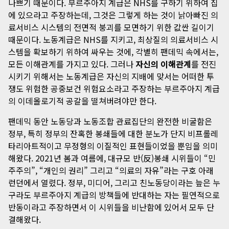
나쁘기 때문이다. 부르주아지 계급은 NHS를 구하기 위하여 집
에 있으라고 주장하는데, 그것은 그렇게 하는 것이 낡아빠진 의
료서비스 시스템의 전면적 붕괴를 모면하기 위한 값싼 길이기
때문이다. 노동계급은 NHS를 지키고, 최상질의 의료서비스 시
스템을 확보하기 위하여 싸우는 것에, 각별히 팬데믹 속에서는,
모든 이해관계를 가지고 있다. 그러나
자신의 이해관계
를 전진
시키기 위해서는 노동계급은 자신의 지배에 맞서는 어떠한 투
쟁도 위험한 공중보건 위험요소라고 주장하는 부르주아지 계급
의 이데올로기적 공갈을 떨쳐버려야만 한다.
팬데믹 동안 노동당과 노동조합 관료집단의 완전한 비굴함은
정부, 특히 정부의 잔혹한 봉쇄들에 대한 분노가 단지 비프롤레
타리아트적이고 무정형의 이질적인 표현들이었을 뿐임을 의미
해왔다. 2021년 봄과 여름에, 대규모 반(反)봉쇄 시위들이 “민
주주의”, “개인의 권리” 그리고 “의료의 자유”라는 구호 아래
런던에서 열렸다. 정부, 미디어, 그리고 친노동당이라는 늪은 누
구라도 부르주아지 계급의 방책들에 반대하는 자는 필연적으로
반동이라고 주장하면서 이 시위들을 비난함에 있어서 모두 단
결해왔다.