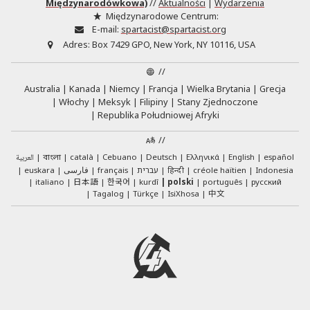
Międzynarodówkowa)
//
Aktualności
|
Wydarzenia
Międzynarodowe Centrum:
E-mail:
spartacist@spartacist.org
Adres:
Box 7429 GPO, New York, NY 10116, USA
//
Australia
Kanada
Niemcy
Francja
Wielka Brytania
Grecja
Włochy
Meksyk
Filipiny
Stany Zjednoczone
Republika Południowej Afryki
//
العربية
català
Cebuano
Deutsch
Ελληνικά
English
español
বাংলা
euskara
فارسی
français
עברית
हिन्दी
créole haïtien
Indonesia
日本語
한국어
italiano
kurdî
polski
português
русский
中文
Tagalog
Türkçe
IsiXhosa