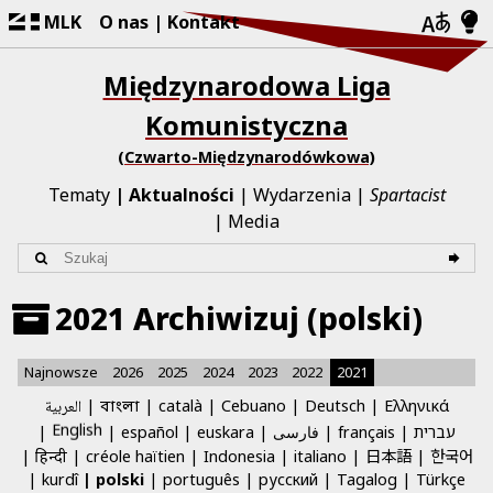
MLK
O nas
Kontakt
Międzynarodowa Liga
Komunistyczna
(Czwarto-Międzynarodówkowa)
Tematy
Aktualności
Wydarzenia
Spartacist
Media
2021 Archiwizuj (polski)
Najnowsze
2026
2025
2024
2023
2022
2021
العربية
català
Cebuano
Deutsch
Ελληνικά
বাংলা
English
español
euskara
فارسی
français
עברית
日本語
한국어
हिन्दी
créole haïtien
Indonesia
italiano
kurdî
polski
português
русский
Tagalog
Türkçe