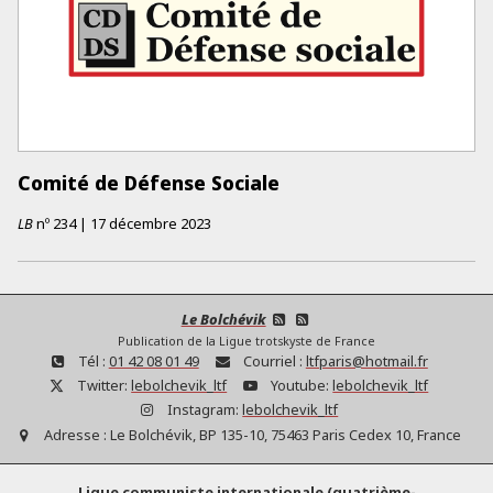
Comité de Défense Sociale
LB
nº
234
|
17 décembre 2023
Le Bolchévik
Publication de la Ligue trotskyste de France
Tél :
01 42 08 01 49
Courriel :
ltfparis@hotmail.fr
Twitter:
lebolchevik_ltf
Youtube:
lebolchevik_ltf
Instagram:
lebolchevik_ltf
Adresse :
Le Bolchévik, BP 135-10, 75463 Paris Cedex 10, France
Ligue communiste internationale (quatrième-