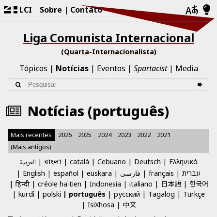
LCI
Sobre
Contato
Liga Comunista Internacional
(Quarta-Internacionalista)
Tópicos
Notícias
Eventos
Spartacist
Media
Notícias (português)
Mais recentes
2026
2025
2024
2023
2022
2021
(Mais antigos)
العربية
català
Cebuano
Deutsch
Ελληνικά
বাংলা
English
español
euskara
فارسی
français
עברית
日本語
한국어
हिन्दी
créole haïtien
Indonesia
italiano
kurdî
polski
português
русский
Tagalog
Türkçe
中文
IsiXhosa