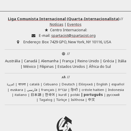
Liga Comunista Internacional (Quarta-Internacionalista)
//
Notícias
|
Eventos
Centro Internacional:
E-mail:
spartacist@spartacist.org
Endereço:
Box 7429 GPO, New York, NY 10116, USA
//
Austrália
Canadá
Alemanha
França
Reino Unido
Grécia
Itália
México
Filipinas
Estados Unidos
África do Sul
//
العربية
català
Cebuano
Deutsch
Ελληνικά
English
español
বাংলা
euskara
فارسی
français
עברית
हिन्दी
créole haïtien
Indonesia
日本語
한국어
italiano
kurdî
polski
português
русский
中文
Tagalog
Türkçe
IsiXhosa