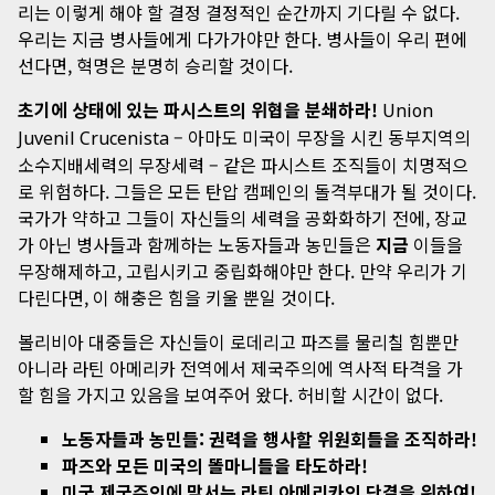
리는 이렇게 해야 할 결정 결정적인 순간까지 기다릴 수 없다.
우리는 지금 병사들에게 다가가야만 한다. 병사들이 우리 편에
선다면, 혁명은 분명히 승리할 것이다.
초기에 상태에 있는 파시스트의 위협을 분쇄하라!
Union
– 아마도 미국이 무장을 시킨 동부지역의
Juvenil Crucenista
소수지배세력의 무장세력 – 같은 파시스트 조직들이 치명적으
로 위험하다. 그들은 모든 탄압 캠페인의 돌격부대가 될 것이다.
국가가 약하고 그들이 자신들의 세력을 공화화하기 전에, 장교
가 아닌 병사들과 함께하는 노동자들과 농민들은
지금
이들을
무장해제하고, 고립시키고 중립화해야만 한다. 만약 우리가 기
다린다면, 이 해충은 힘을 키울 뿐일 것이다.
볼리비아 대중들은 자신들이 로데리고 파즈를 물리칠 힘뿐만
아니라 라틴 아메리카 전역에서 제국주의에 역사적 타격을 가
할 힘을 가지고 있음을 보여주어 왔다. 허비할 시간이 없다.
노동자들과 농민들: 권력을 행사할 위원회들을 조직하라!
파즈와 모든 미국의 똘마니들을 타도하라!
미국 제국주의에 맞서는 라틴 아메리카의 단결을 위하여!