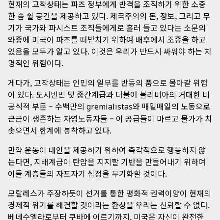
현재의 교착상태는 파즈 정부에게 반격을 조직하기 위한 소중
한 숨 쉴 공간을 제공하고 있다. 제국주의의 돈, 정보, 그리고 무
기가 국가와 파시스트 조직들에게로 흘러 들고 있다는 소문의
와중에 미국이 파즈를 떠받치기 위하여 배후에서 조종을 하고
있음을 모두가 알고 있다. 이것은 우리가 반드시 싸워야 하는 치
명적인 위험이다.
게다가, 교착상태는 인민의 일부를 반동의 품으로 몰아갈 위험
이 있다. 도시빈민 및 중간계급과 더불어 볼리비아의 거대한 비
공식적 부문 – 수백만의
와 매일매일의 노동으로
gremialistas
근근이 생존하는 자영노동자들 – 이 공급들이 마르고 물가가 치
솟으면서 한계에 봉착하고 있다.
만약 운동이 대안을 제공하기 위하여 즉각적으로 행동하지 않
는다면, 지배계급이 탄압을 지지할 기반을 만들어내기 위하여
이들 계층들의 자포자기 심정을 무기화할 것이다.
모랄레스가 주장하듯이 선거를 통한 평화적 권력이양이 현재의
경제적 위기를 해결할 것이라는 환상을 우리는 신뢰할 수 없다.
베네수엘라로부터 쿠바에 이르기까지, 미국은 자신이 완전한