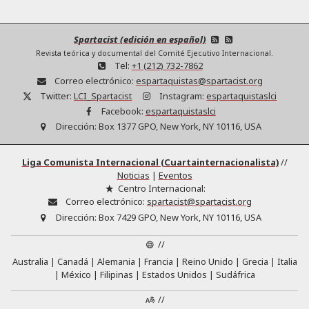
Spartacist (edición en español)
Revista teórica y documental del Comité Ejecutivo Internacional.
Tel:
+1 (212) 732-7862
Correo electrónico:
espartaquistas@spartacist.org
Twitter:
LCI_Spartacist
Instagram:
espartaquistaslci
Facebook:
espartaquistaslci
Dirección:
Box 1377 GPO, New York, NY 10116, USA
Liga Comunista Internacional (Cuartainternacionalista)
//
Noticias
|
Eventos
Centro Internacional:
Correo electrónico:
spartacist@spartacist.org
Dirección:
Box 7429 GPO, New York, NY 10116, USA
//
Australia
Canadá
Alemania
Francia
Reino Unido
Grecia
Italia
México
Filipinas
Estados Unidos
Sudáfrica
//